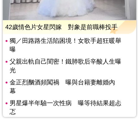
42歲情色片女星閃嫁 對象是前職棒投手
獨／田路路生活陷困境！女歌手超狂暖舉
曝
父親出軌自己閨密！鐵肺歌后辛酸人生曝
光
金正烈酗酒頻闖禍 曝與台籍妻離婚內
幕
男星爆半年驗一次性病 曝等待結果超忐
忑