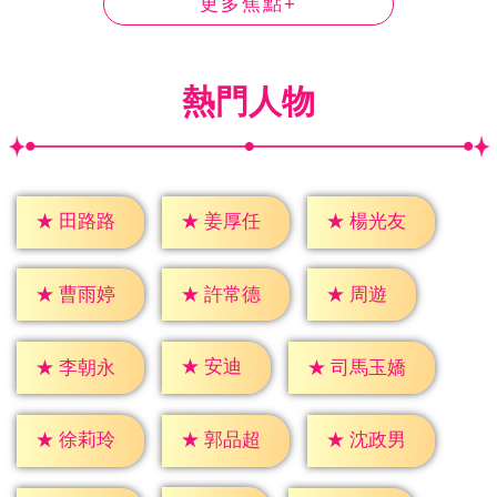
更多焦點+
熱門人物
★
田路路
★
姜厚任
★
楊光友
★
周遊
★
曹雨婷
★
許常德
★
安迪
★
李朝永
★
司馬玉嬌
★
徐莉玲
★
郭品超
★
沈政男