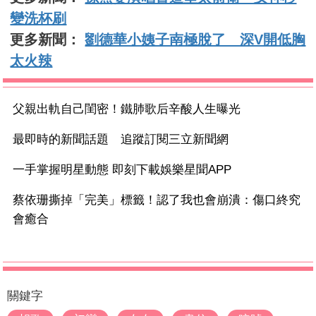
變洗杯刷
更多新聞：
劉德華小姨子南極脫了 深V開低胸
太火辣
父親出軌自己閨密！鐵肺歌后辛酸人生曝光
最即時的新聞話題 追蹤訂閱三立新聞網
一手掌握明星動態 即刻下載娛樂星聞APP
蔡依珊撕掉「完美」標籤！認了我也會崩潰：傷口終究
會癒合
關鍵字