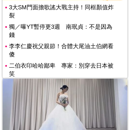
3大SM門面擔歌謠大戰主持！同框顏值炸
裂
獨／曝YT暫停更3週 南珉貞：不是因為
錢
李李仁慶祝父親節！合體大尾油土伯網看
傻
二伯衣印哈哈鄙卑 專家：別穿去日本被
笑