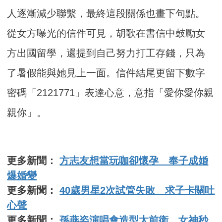
人逐漸減少聯繫，最終這段關係也畫下句點。
從女方曝光的信件可見，胡歌在書信中鼓勵女
方出國留學，還提到自己努力打工存錢，只為
了暑假能與她見上一面。信件結尾更留下數字
密碼「2121771」表達心意，意指「愛你愛你親
親你」。
更多新聞：
方志友想當玩咖卻懷孕 奉子成婚
爆婚變
更多新聞：
40歲男星2次試管失敗 求子卡關吐
心聲
更多新聞：
孫燕姿演唱會造型太前衛 女神秒