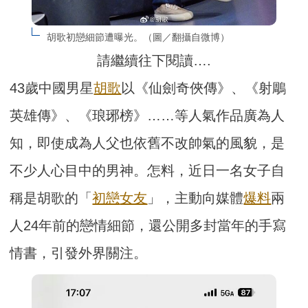
胡歌初戀細節遭曝光。（圖／翻攝自微博）
請繼續往下閱讀….
43歲中國男星
胡歌
以《仙劍奇俠傳》、《射鵰
英雄傳》、《琅琊榜》……等人氣作品廣為人
知，即使成為人父也依舊不改帥氣的風貌，是
不少人心目中的男神。怎料，近日一名女子自
稱是胡歌的「
初戀
女友
」，主動向媒體
爆料
兩
人24年前的戀情細節，還公開多封當年的手寫
情書，引發外界關注。