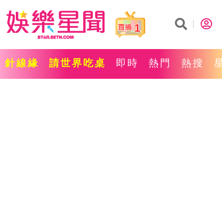
1
針線緣
請世界吃桌
即時
熱門
熱搜