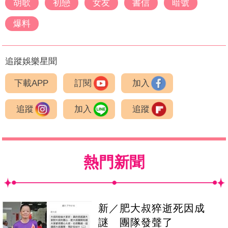
胡歌
初戀
女友
書信
暗號
爆料
追蹤娛樂星聞
下載APP
訂閱
加入
追蹤
加入
追蹤
熱門新聞
新／肥大叔猝逝死因成
謎 團隊發聲了