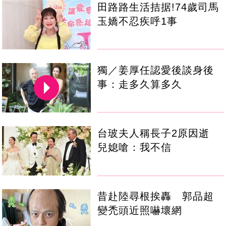
田路路生活拮据!74歲司馬
玉嬌不忍疾呼1事
獨／姜厚任認愛後談身後
事：走多久算多久
台玻夫人稱長子2原因逝
兒媳嗆：我不信
昔赴陸尋根挨轟 郭品超
變禿頭近照嚇壞網