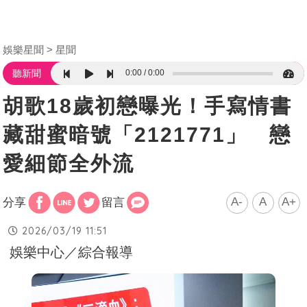
娛樂星聞
星聞
0:00
0:00
聽新聞
胡歌18歲初戀曝光！手寫情書
藏甜蜜暗號「2121771」 戀
愛細節全外流
A-
A
A+
分享
留言
2026/03/19 11:51
娛樂中心／綜合報導