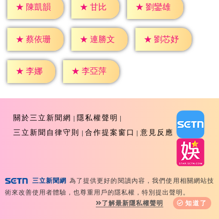
★
甘比
★
陳凱韻
★
劉鑾雄
★
蔡依珊
★
連勝文
★
劉芯妤
★
李娜
★
李亞萍
關於三立新聞網
隱私權聲明
三立新聞自律守則
合作提案窗口
意見反應
三立新聞網
為了提供更好的閱讀內容，我們使用相關網站技
Copyright ©2026 Sanlih E-Television All Rights
術來改善使用者體驗，也尊重用戶的隱私權，特別提出聲明。
Reserved 版權所有 盜用必究 台北市內湖區舊宗路一段159
了解最新隱私權聲明
知道了
號 02-8792-8888