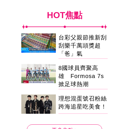
HOT焦點
台彩父親節推新刮
刮樂千萬頭獎超
「爸」氣
8國球員齊聚高
雄 Formosa 7s
掀足球熱潮
理想混蛋號召粉絲
跨海追星吃美食！