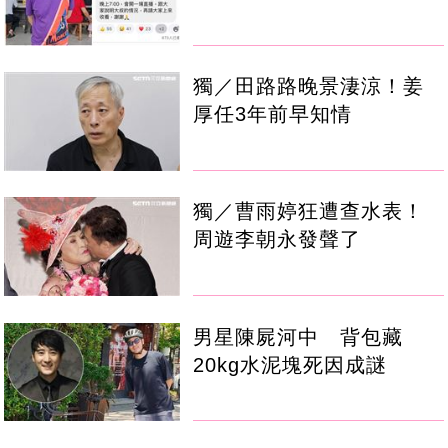
獨／田路路晚景淒涼！姜
厚任3年前早知情
獨／曹雨婷狂遭查水表！
周遊李朝永發聲了
男星陳屍河中 背包藏
20kg水泥塊死因成謎