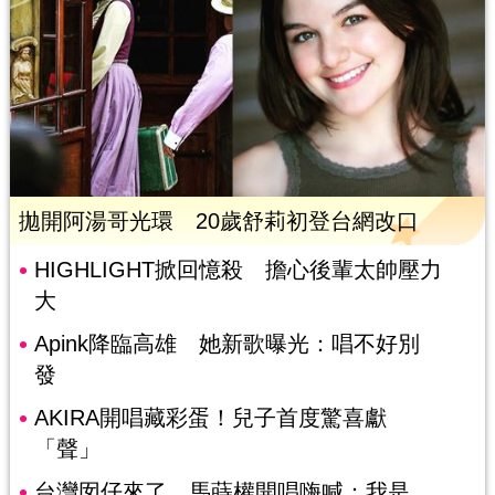
拋開阿湯哥光環 20歲舒莉初登台網改口
HIGHLIGHT掀回憶殺 擔心後輩太帥壓力
大
Apink降臨高雄 她新歌曝光：唱不好別
發
AKIRA開唱藏彩蛋！兒子首度驚喜獻
「聲」
台灣囡仔來了 馬蒔權開唱嗨喊：我是