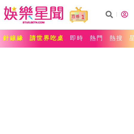
1
針線緣
請世界吃桌
即時
熱門
熱搜