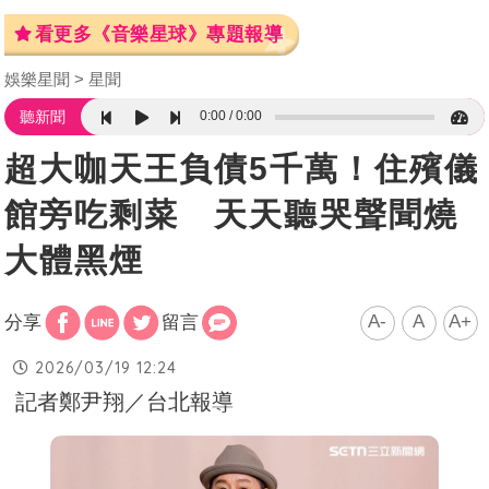
看更多《音樂星球》專題報導
娛樂星聞
星聞
0:00
0:00
聽新聞
超大咖天王負債5千萬！住殯儀
館旁吃剩菜 天天聽哭聲聞燒
大體黑煙
A-
A
A+
分享
留言
2026/03/19 12:24
記者鄭尹翔／台北報導