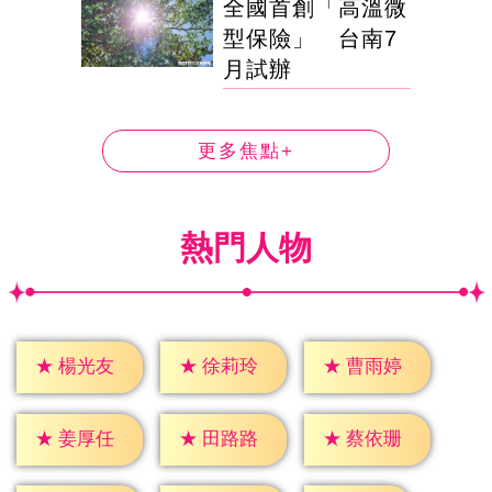
全國首創「高溫微
型保險」 台南7
月試辦
更多焦點+
熱門人物
★
楊光友
★
徐莉玲
★
曹雨婷
★
姜厚任
★
田路路
★
蔡依珊