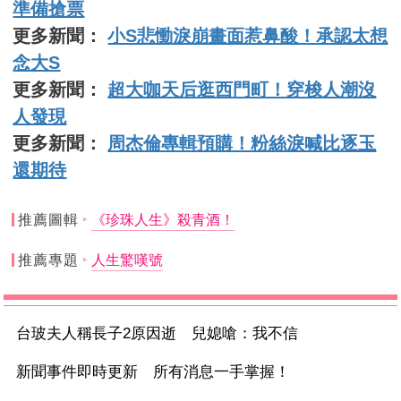
準備搶票
更多新聞：
小S悲慟淚崩畫面惹鼻酸！承認太想
念大S
更多新聞：
超大咖天后逛西門町！穿梭人潮沒
人發現
更多新聞：
周杰倫專輯預購！粉絲淚喊比逐玉
還期待
推薦圖輯
《珍珠人生》殺青酒！
推薦專題
人生驚嘆號
台玻夫人稱長子2原因逝 兒媳嗆：我不信
新聞事件即時更新 所有消息一手掌握！