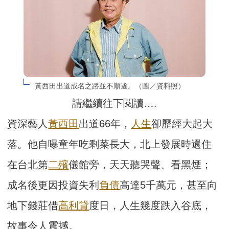
黃西田出道成名之路並不順遂。（圖／資料照）
請繼續往下閱讀….
資深藝人
黃西田
出道66年，
人生
卻歷經大起大
落。他自曝童年吃剩菜長大，北上發展時還住
在台北第
二殯
儀館旁，天天聽哭聲、看黑煙；
成名後更因投資失利
負債
高達5千萬元，甚至向
地下錢莊借
高利貸
度日，人生幾度跌入谷底，
故事令人震撼。