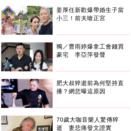
姜厚任新歡爆帶婚生子當
小三！前夫嗆正宮
獨／曹雨婷爆拿工會錢買
豪宅 李亞萍發聲
肥大叔猝逝前為何堅持直
播？網悲曝這原因
70歲大咖音樂人驚傳猝
逝 妻悲痛發文證實