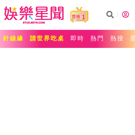
1
針線緣
請世界吃桌
即時
熱門
熱搜