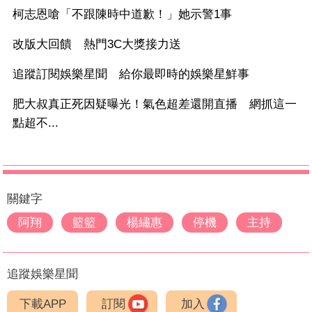
柯志恩嗆「不跟陳時中道歉！」她示警1事
改版大回饋 熱門3C大獎接力送
追蹤訂閱娛樂星聞 給你最即時的娛樂星鮮事
肥大叔真正死因疑曝光！氣色超差還開直播 網抓這一
點超不...
關鍵字
阿翔
籃籃
楊繡惠
停機
主持
追蹤娛樂星聞
下載APP
訂閱
加入