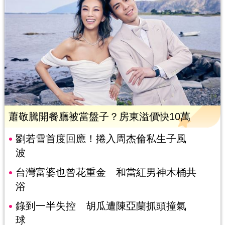
蕭敬騰開餐廳被當盤子？房東溢價快10萬
劉若雪首度回應！捲入周杰倫私生子風
波
台灣富婆也曾花重金 和當紅男神木桶共
浴
錄到一半失控 胡瓜遭陳亞蘭抓頭撞氣
球