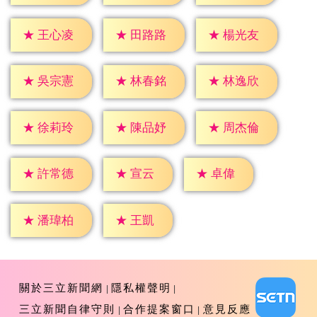
★
王心凌
★
田路路
★
楊光友
★
吳宗憲
★
林春銘
★
林逸欣
★
徐莉玲
★
陳品妤
★
周杰倫
★
宣云
★
卓偉
★
許常德
★
王凱
★
潘瑋柏
關於三立新聞網
隱私權聲明
三立新聞自律守則
合作提案窗口
意見反應