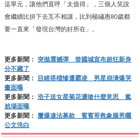
這單元，讓他們直呼「太值得」，三個人笑說
會繼續比拚下去互不相讓，比到楊繡惠80歲都
要一直來「發現台灣的好所在」。
更多新聞：
突拋震撼彈 曾國城宣布超狂新身
分不藏了
更多新聞：
目睹搭檔慘遭霸凌 男星崩潰爆哭
畫面曝
更多新聞：
浩子送女星菊花遭嗆什麼意思 尷
尬場面曝
更多新聞：
屢爆違法募款 賓賓哥救象腿男曬
公文洗白