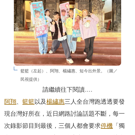
籃籃（左起）、阿翔、楊繡惠、短今出外景。（圖／
民視提供）
請繼續往下閱讀….
阿翔
、
籃籃
以及
楊繡惠
三人全台灣跑透透要發
現台灣好所在，近日網路討論話題不斷，每一
次錄影節目到最後，三個人都會要求
停機
「獨