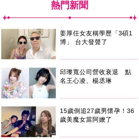
熱門新聞
姜厚任女友稱學歷「3碩1
博」 台大發聲了
邱瓈寬公司營收衰退 點
名王心凌、楊丞琳
15歲倒追27歲男懷孕！36
歲美魔女當阿嬤了