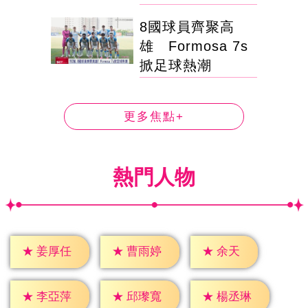
8國球員齊聚高
雄 Formosa 7s
掀足球熱潮
更多焦點+
熱門人物
★
余天
★
姜厚任
★
曹雨婷
★
李亞萍
★
邱瓈寬
★
楊丞琳