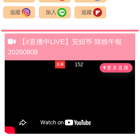
追蹤
加入
追蹤
【#直播中LIVE】安妞👋 韓娛午報
20260808