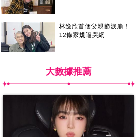
林逸欣首個父親節淚崩！
12條家規逼哭網
大數據推薦