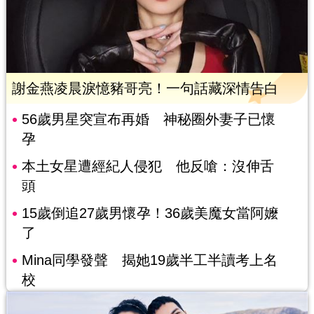
謝金燕凌晨淚憶豬哥亮！一句話藏深情告白
56歲男星突宣布再婚 神秘圈外妻子已懷
孕
本土女星遭經紀人侵犯 他反嗆：沒伸舌
頭
15歲倒追27歲男懷孕！36歲美魔女當阿嬤
了
Mina同學發聲 揭她19歲半工半讀考上名
校