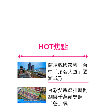
HOT焦點
商場戰國來臨 台
中「頂奢大道」逐
漸成形
台彩父親節推新刮
刮樂千萬頭獎超
「爸」氣