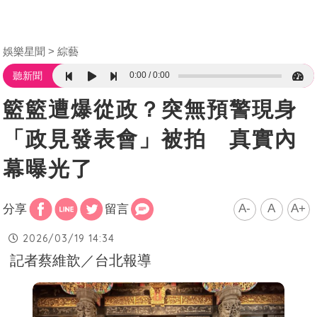
娛樂星聞
綜藝
0:00
0:00
聽新聞
籃籃遭爆從政？突無預警現身
「政見發表會」被拍 真實內
幕曝光了
A-
A
A+
分享
留言
2026/03/19 14:34
記者蔡維歆／台北報導