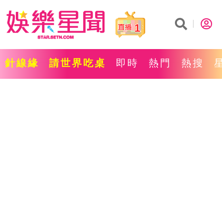
1
針線緣
請世界吃桌
即時
熱門
熱搜