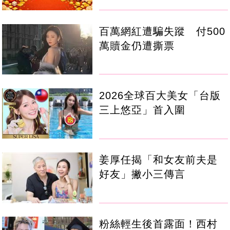
百萬網紅遭騙失蹤 付500
萬贖金仍遭撕票
2026全球百大美女「台版
三上悠亞」首入圍
姜厚任揭「和女友前夫是
好友」撇小三傳言
粉絲輕生後首露面！西村