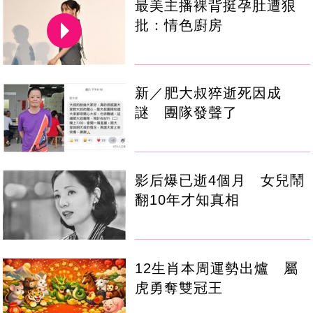
最美主播裸背挺孕肚遭狠
批：情色廚房
新／肥大叔猝逝死因成
謎 團隊發聲了
影后爆已逝4個月 女兒鬧
翻10年才知真相
12生肖本周運勢出爐 屬
虎勇奪雙冠王