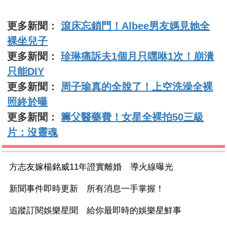
更多新聞：
滾床忘鎖門！Albee男友媽見她全
裸坐兒子
更多新聞：
珍琳痛訴夫1個月只嘿咻1次！崩潰
只能DIY
更多新聞：
周子瑜真的全脫了！上空洗澡全裸
照終於曝
更多新聞：
籌父醫藥費！女星全裸拍50三級
片：沒靈魂
方志友嫁楊銘威11年證實離婚 導火線曝光
新聞事件即時更新 所有消息一手掌握！
追蹤訂閱娛樂星聞 給你最即時的娛樂星鮮事