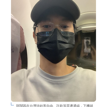
阿鬧因在台灣涉妨害自由、詐欺等罪遭通緝，下機就