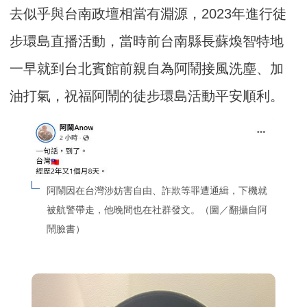
去似乎與台南政壇相當有淵源，2023年進行徒
步環島直播活動，當時前台南縣長蘇煥智特地
一早就到台北賓館前親自為阿鬧接風洗塵、加
油打氣，祝福阿鬧的徒步環島活動平安順利。
阿鬧因在台灣涉妨害自由、詐欺等罪遭通緝，下機就
被航警帶走，他晚間也在社群發文。（圖／翻攝自阿
鬧臉書）