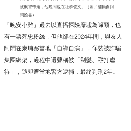
被航警帶走，他晚間也在社群發文。（圖／翻攝自阿
鬧臉書）
「晚安小雞」過去以直播探險廢墟為噱頭，也
有一票死忠粉絲，但他卻在2024年間，與友人
阿鬧在柬埔寨當地「自導自演」，佯裝被詐騙
集團綁架，過程中還聲稱被「剃髮、毆打虐
待」，隨即遭當地警方逮捕，最終判刑2年。