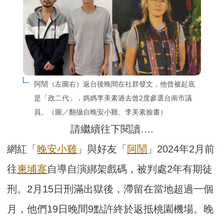
阿鬧（左圖右）返台後晚間在社群發文，他曾被起底
是「政二代」，媽媽李美素過去曾2度參選台南市議
員。（圖／翻攝自晚安小雞、李美素臉書）
請繼續往下閱讀….
網紅「
晚安小雞
」與好友「
阿鬧
」2024年2月前
往
柬埔寨
自導自演綁架戲碼，被判處2年有期徒
刑。2月15日刑滿出獄後，滯留在當地超過一個
月，他們19日晚間9點許終於返抵桃園機場。晚