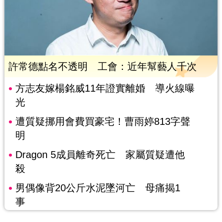
許常德點名不透明 工會：近年幫藝人千次
方志友嫁楊銘威11年證實離婚 導火線曝
光
遭質疑挪用會費買豪宅！曹雨婷813字聲
明
Dragon 5成員離奇死亡 家屬質疑遭他
殺
男偶像背20公斤水泥墜河亡 母痛揭1
事