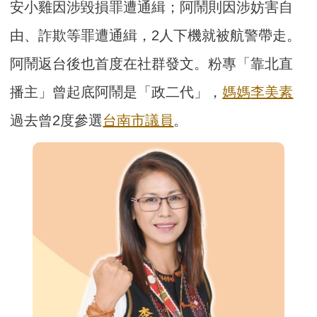
安小雞因涉毀損罪遭通緝；阿鬧則因涉妨害自
由、詐欺等罪遭通緝，2人下機就被航警帶走。
阿鬧返台後也首度在社群發文。粉專「靠北直
播主」曾起底阿鬧是「政二代」，
媽媽
李美素
過去曾2度參選
台南市議員
。