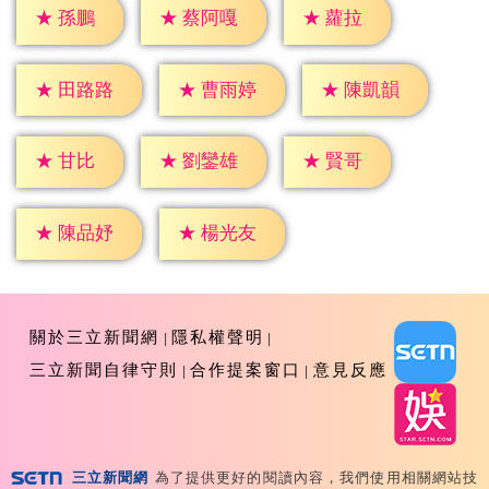
★
孫鵬
★
蘿拉
★
蔡阿嘎
★
田路路
★
曹雨婷
★
陳凱韻
★
甘比
★
賢哥
★
劉鑾雄
★
陳品妤
★
楊光友
關於三立新聞網
隱私權聲明
三立新聞自律守則
合作提案窗口
意見反應
三立新聞網
為了提供更好的閱讀內容，我們使用相關網站技