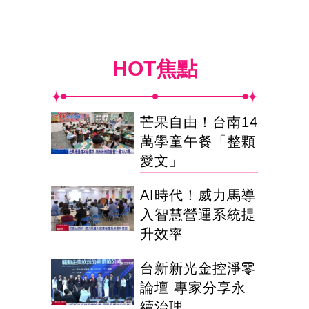
HOT焦點
芒果自由！台南14
萬學童午餐「整顆
愛文」
AI時代！威力馬導
入智慧營運系統提
升效率
台新新光金控淨零
論壇 專家分享永
續治理