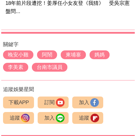
18年前片段遭挖！姜厚任小女友登《我猜》 受吳宗憲
盤問...
關鍵字
晚安小雞
阿鬧
柬埔寨
媽媽
李美素
台南市議員
追蹤娛樂星聞
下載APP
訂閱
加入
追蹤
加入
追蹤