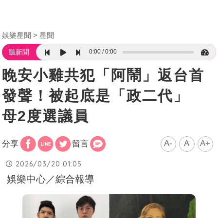
娛樂星聞
星聞
0:00
0:00
聽新聞
晚安小雞共犯「阿鬧」返台首
發聲！被起底是「政二代」
母2度選議員
A-
A
A+
分享
留言
2026/03/20 01:05
娛樂中心／綜合報導