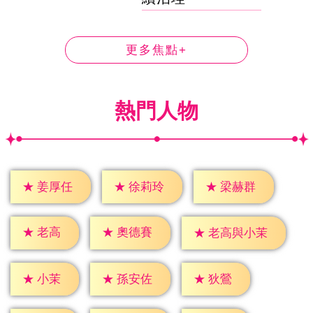
更多焦點+
熱門人物
★
姜厚任
★
徐莉玲
★
梁赫群
★
老高
★
奧德賽
★
老高與小茉
★
小茉
★
狄鶯
★
孫安佐