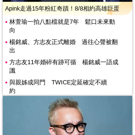
Apink走過15年粉紅奇蹟！8/8相約高雄巨蛋
林萱瑜一拍八點檔就是7年 鬆口未來動
向
楊銘威、方志友正式離婚 過往心聲被翻
出
方志友11年婚碎有跡可循 楊銘威一語成
讖
與親姊成同門 TWICE定延確定不續
約