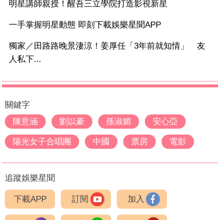
明星講師親授！醒吾三立學院打造影視新星
一手掌握明星動態 即刻下載娛樂星聞APP
獨家／田路路晚景淒涼！姜厚任「3年前就知情」 友
人私下...
關鍵字
陳意涵
劉以豪
孫淑媚
安心亞
陽光女子合唱團
中國
票房
電影
追蹤娛樂星聞
下載APP
訂閱
加入