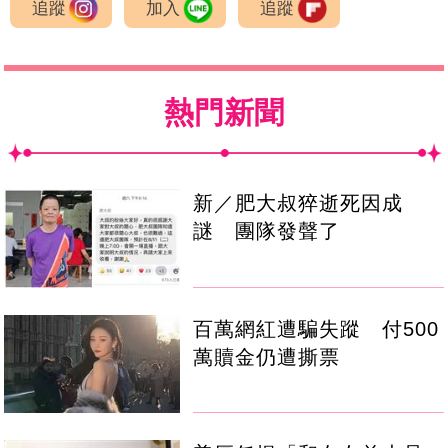
追蹤
加入
追蹤
熱門新聞
新／肥大叔猝逝死因成
謎 團隊發聲了
百萬網紅遭騙失蹤 付500
萬贖金仍遭撕票