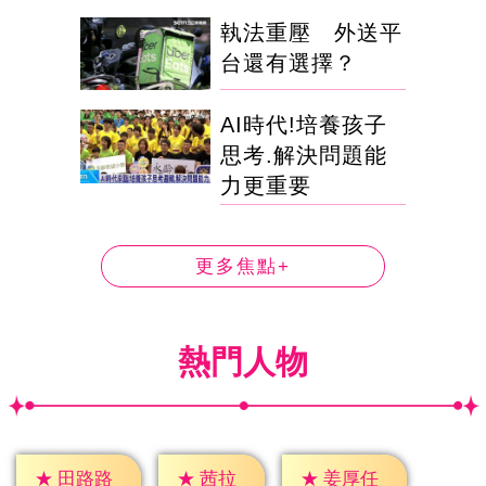
執法重壓 外送平
台還有選擇？
AI時代!培養孩子
思考.解決問題能
力更重要
更多焦點+
熱門人物
★
茜拉
★
田路路
★
姜厚任