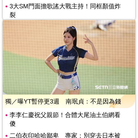
3大SM門面擔歌謠大戰主持！同框顏值炸
裂
獨／曝YT暫停更3週 南珉貞：不是因為錢
李李仁慶祝父親節！合體大尾油土伯網看
傻
二伯衣印哈哈鄙卑 專家：別穿去日本被