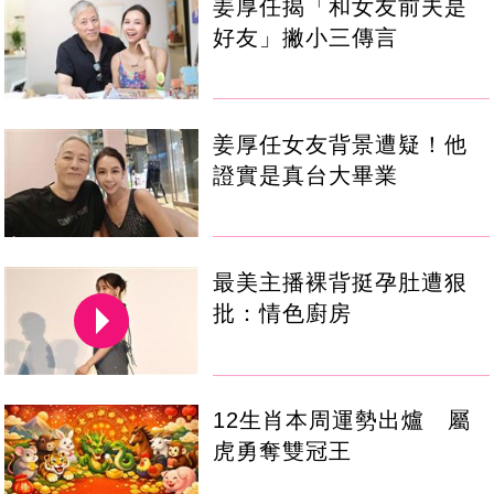
姜厚任揭「和女友前夫是
好友」撇小三傳言
姜厚任女友背景遭疑！他
證實是真台大畢業
最美主播裸背挺孕肚遭狠
批：情色廚房
12生肖本周運勢出爐 屬
虎勇奪雙冠王