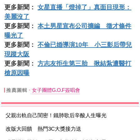
更多新聞：
女星直播「燈掉了」真面目現形：
美麗沒了
更多新聞：
本土男星宣布公司擴編 徵才條件
曝光了
更多新聞：
不倫已婚導演10年 小三影后帶兒
現蹤大阪
更多新聞：
方志友拒生第三胎 揪結紮遭醫打
槍原因曝
推薦圖輯
女子團體G.O.F簽唱會
父親出軌自己閨密！鐵肺歌后辛酸人生曝光
改版大回饋 熱門3C大獎接力送