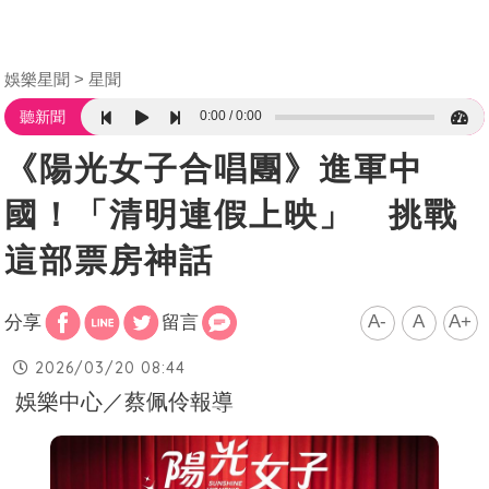
娛樂星聞
星聞
0:00
0:00
聽新聞
《陽光女子合唱團》進軍中
國！「清明連假上映」 挑戰
這部票房神話
A-
A
A+
分享
留言
2026/03/20 08:44
娛樂中心／蔡佩伶報導