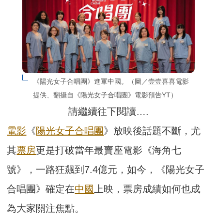
《陽光女子合唱團》進軍中國。（圖／壹壹喜喜電影
提供、翻攝自《陽光女子合唱團》電影預告YT）
請繼續往下閱讀….
電影
《
陽光女子合唱團
》放映後話題不斷，尤
其
票房
更是打破當年最賣座電影《海角七
號》，一路狂飆到7.4億元，如今，《陽光女子
合唱團》確定在
中國
上映，票房成績如何也成
為大家關注焦點。