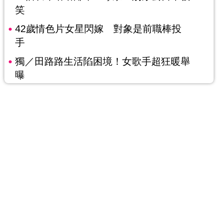
笑
42歲情色片女星閃嫁 對象是前職棒投
手
獨／田路路生活陷困境！女歌手超狂暖舉
曝