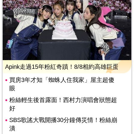
Apink走過15年粉紅奇蹟！8/8相約高雄巨蛋
買房3年才知「蜘蛛人住我家」屋主超傻
眼
粉絲輕生後首露面！西村力演唱會狀態超
好
SBS歌謠大戰開播30分鐘傳災情！粉絲崩
潰