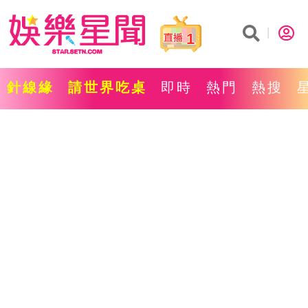
1
針線緣
請世界吃桌
即時
熱門
熱搜