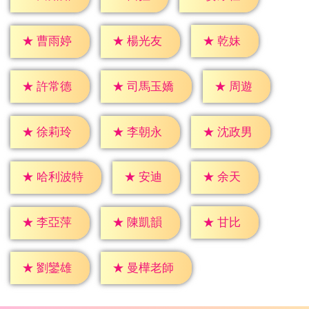
★
乾妹
★
曹雨婷
★
楊光友
★
周遊
★
許常德
★
司馬玉嬌
★
徐莉玲
★
李朝永
★
沈政男
★
安迪
★
余天
★
哈利波特
★
甘比
★
李亞萍
★
陳凱韻
★
劉鑾雄
★
曼樺老師