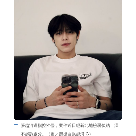
張越河遭指控性侵，案件近日經新北地檢署偵結，獲
不起訴處分。（圖／翻攝自張越河IG）