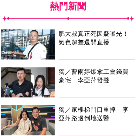
熱門新聞
肥大叔真正死因疑曝光！
氣色超差還開直播
獨／曹雨婷爆拿工會錢買
豪宅 李亞萍發聲
獨／家樓梯門口重摔 李
亞萍路邊倒地送醫