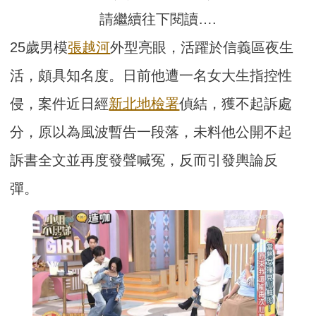
請繼續往下閱讀….
25歲男模
張越河
外型亮眼，活躍於信義區夜生
活，頗具知名度。日前他遭一名女大生指控性
侵，案件近日經
新北地檢署
偵結，獲不起訴處
分，原以為風波暫告一段落，未料他公開不起
訴書全文並再度發聲喊冤，反而引發輿論反
彈。