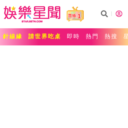
1
針線緣
請世界吃桌
即時
熱門
熱搜