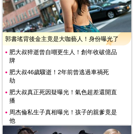
郭書瑤背後金主竟是大咖藝人！身份曝光了
肥大叔猝逝曾自嘲更生人！創年收破億品
牌
肥大叔46歲驟逝！2年前曾逃過車禍死
劫
肥大叔真正死因疑曝光！氣色超差還開直
播
周杰倫私生子真相曝光！孩子的親爹竟是
他