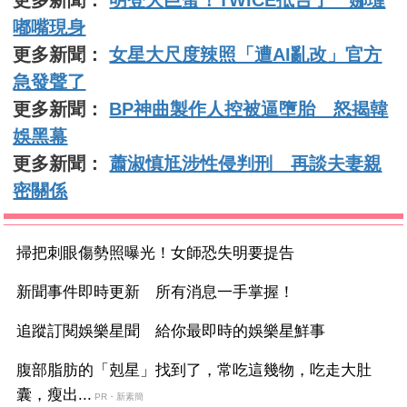
更多新聞：
明登大巨蛋！TWICE抵台了 娜璉
嘟嘴現身
更多新聞：
女星大尺度辣照「遭AI亂改」官方
急發聲了
更多新聞：
BP神曲製作人控被逼墮胎 怒揭韓
娛黑幕
更多新聞：
蕭淑慎尪涉性侵判刑 再談夫妻親
密關係
掃把刺眼傷勢照曝光！女師恐失明要提告
新聞事件即時更新 所有消息一手掌握！
追蹤訂閱娛樂星聞 給你最即時的娛樂星鮮事
腹部脂肪的「剋星」找到了，常吃這幾物，吃走大肚
囊，瘦出...
PR・新素簡