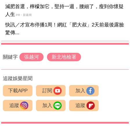
減肥首選，檸檬加它，堅持一週，腰細了，瘦到你懷疑
人生
PR・新素簡
快訊／才宣布停播1周！網紅「肥大叔」2天前最後露臉
驚傳...
關鍵字
張越河
新北地檢署
追蹤娛樂星聞
下載APP
訂閱
加入
追蹤
加入
追蹤