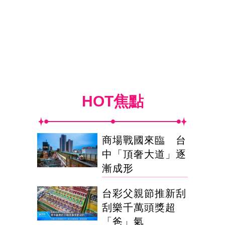
HOT焦點
商場戰國來臨 台
中「頂奢大道」逐
漸成形
台彩父親節推新刮
刮樂千萬頭獎超
「爸」氣