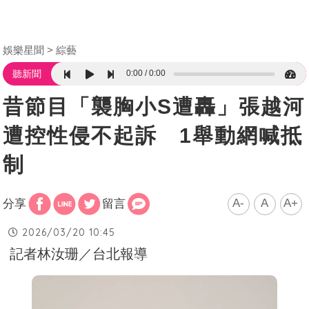
娛樂星聞
綜藝
0:00
0:00
聽新聞
昔節目「襲胸小S遭轟」張越河
遭控性侵不起訴 1舉動網喊抵
制
A-
A
A+
分享
留言
2026/03/20 10:45
記者林汝珊／台北報導