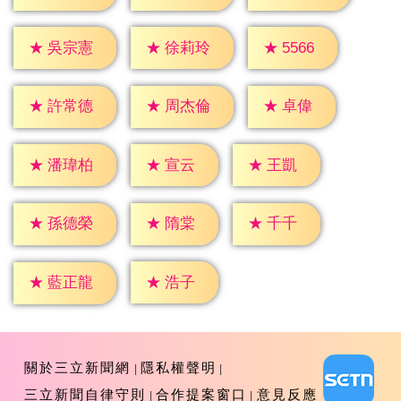
★
5566
★
吳宗憲
★
徐莉玲
★
卓偉
★
許常德
★
周杰倫
★
宣云
★
王凱
★
潘瑋柏
★
隋棠
★
千千
★
孫德榮
★
浩子
★
藍正龍
關於三立新聞網
隱私權聲明
三立新聞自律守則
合作提案窗口
意見反應