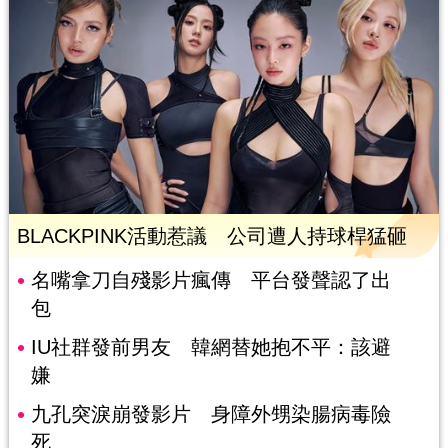
BLACKPINK活動惹議 公司遭人持球桿猛砸
名嘴拿刀自殘影片瘋傳 平台發聲認了出
包
IU社群發前男友 韓網替她抱不平：該避
嫌
九孔突淚崩發影片 身障外甥染腸病毒險
死