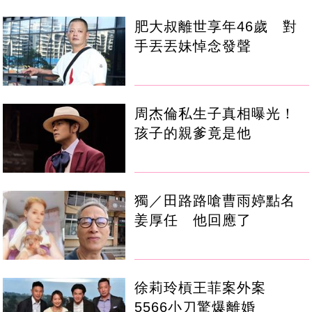
肥大叔離世享年46歲 對
手丟丟妹悼念發聲
周杰倫私生子真相曝光！
孩子的親爹竟是他
獨／田路路嗆曹雨婷點名
姜厚任 他回應了
徐莉玲槓王菲案外案
5566小刀驚爆離婚