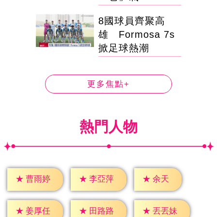
8國球員齊聚高
雄 Formosa 7s
掀足球熱潮
更多焦點+
熱門人物
★
余天
★
曹雨婷
★
李亞萍
★
姜厚任
★
田路路
★
丟丟妹