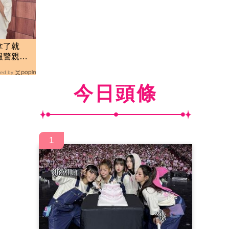
拿了就
報警親立
ed by
今日頭條
1