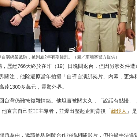
自導自演綁架戲碼，被判處2年有期徒刑。（圖／柬埔寨警方提供）
滿，歷經766天終於在昨（19）日晚間返台，但因另涉案件遭
界關注，他除還原當年拍攝「自導自演綁架片」內幕，更爆
達1300多萬元，震驚外界。
回台灣仍難掩複雜情緒。他坦言被關太久，「說話有點慢」
，他直言自己並非主導者，並爆出整起企劃背後「
藏鏡人
」是
問題為由，邀請他與阿鬧合作拍攝相關影片，但拍攝手法違