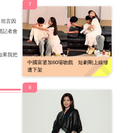
7
，坦言因
開記者會
如果我把
中國富婆加60場吻戲 短劇剛上線慘
遭下架
8