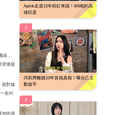
Apink走過15年粉紅奇蹟！8/8相約高
雄巨蛋
2
通緝，
料背後疑
河莉秀離婚10年首揭真相！曝自己主
動放手
，面對媒
一名叫
3
背他的原