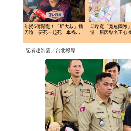
年撈5億鬧翻！「肥大叔」插
邱瓈寬「寬魚國際
刀嗆：要死一起死 車禍
退！原因點名王心
「肉眼酒測」惹怒網
琳網笑翻：太誠實
記者趙浩雲／台北報導