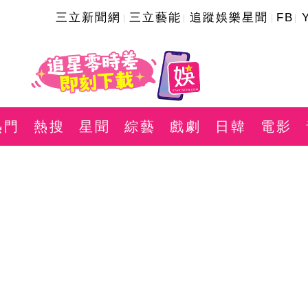
三立新聞網
三立藝能
追蹤娛樂星聞
FB
熱門
熱搜
星聞
綜藝
戲劇
日韓
電影