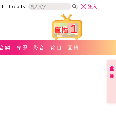
YT
threads
登入
1
音樂
專題
影音
節目
圖輯
直播✦活動