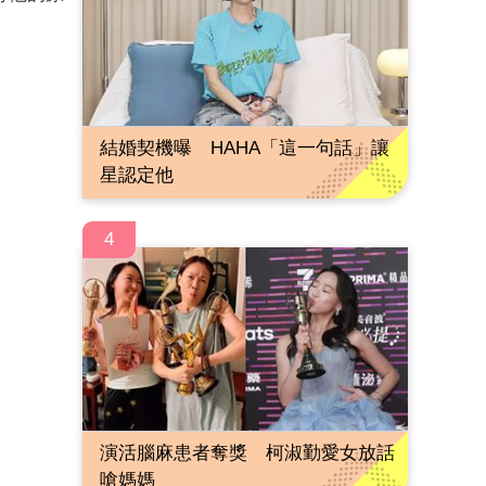
結婚契機曝 HAHA「這一句話」讓
星認定他
4
演活腦麻患者奪獎 柯淑勤愛女放話
嗆媽媽