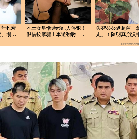
」營收衰
本土女星慘遭經紀人侵犯！
失智公公逛超商「
凌、楊丞
假借按摩騙上車還強吻 他
走」！陳明真崩潰
竟反嗆：又沒伸舌頭
遺囑：生命無常
Recommend