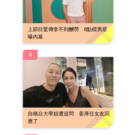
上節目驚傳拿不到酬勞 8點檔男星
曝內幕
6
自稱台大學姐遭追問 姜厚任女友回
應了