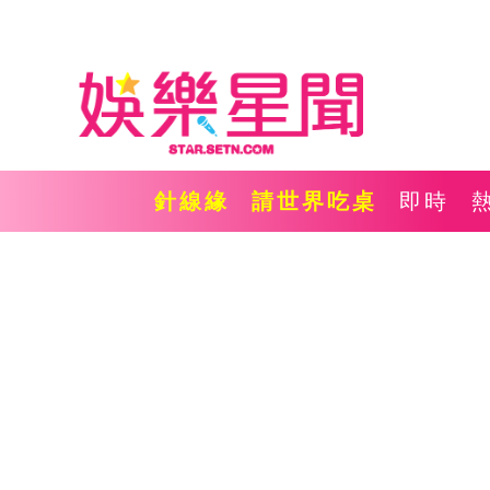
針線緣
請世界吃桌
即時