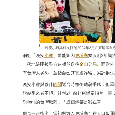
晚安小雞與好友阿鬧2024年2月在柬埔寨
網紅「晚安
小雞
」陳能釧因
柬埔寨
案服刑2年期
一落地隨即被警方逮捕並送往
金山分局
。面對外
有台灣人操盤，並指自己其實遭詐騙，累計損失高
晚安小雞與夥伴
阿鬧
返台時雖仍戴著手銬，但重
體幾乎來者不拒。針對2年前赴柬埔寨拍片一事
Selena的台灣廠商，「這個鍋都是我在背」。
他進一步指出，當初對方以柬埔寨存在人口販運