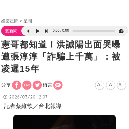
娛樂星聞
星聞
0:00
0:00
聽新聞
憲哥都知道！洪誠陽出面哭曝
遭張淳淳「詐騙上千萬」：被
凌遲15年
A-
A
A+
分享
留言
2026/03/20 12:07
記者蔡維歆／台北報導