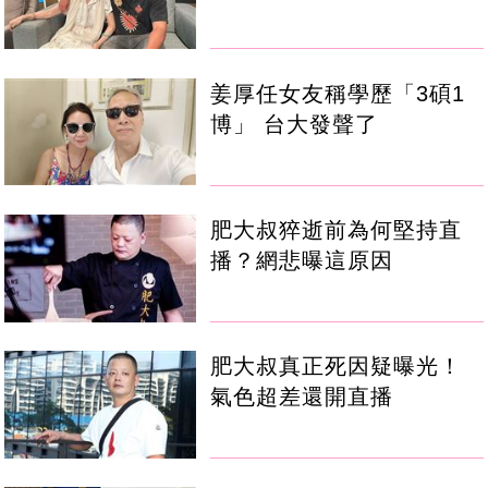
姜厚任女友稱學歷「3碩1
博」 台大發聲了
肥大叔猝逝前為何堅持直
播？網悲曝這原因
肥大叔真正死因疑曝光！
氣色超差還開直播