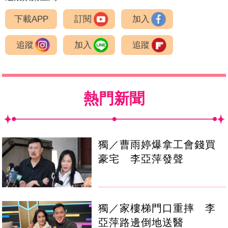
下載APP
訂閱
加入
追蹤
加入
追蹤
熱門新聞
獨／曹雨婷爆拿工會錢買
豪宅 李亞萍發聲
獨／家樓梯門口重摔 李
亞萍路邊倒地送醫