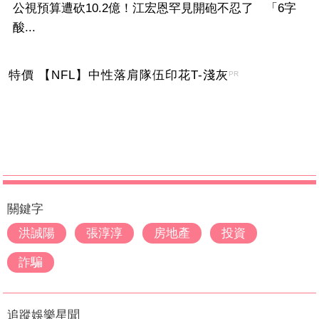
公視預算遭砍10.2億！江宏恩罕見開砲不忍了 「6字
酸...
特價 【NFL】中性落肩隊伍印花T-淺灰
PR
關鍵字
洪誠陽
張淳淳
房地產
投資
詐騙
追蹤娛樂星聞