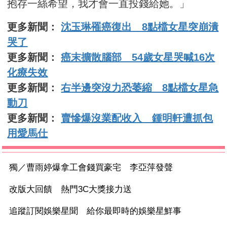
抱存一絲希望，我才會一直投錢給她。」
更多新聞：
沈玉琳罹癌復出 8點檔女星突崩潰
哭了
更多新聞：
癌末擴散腦部 54歲女星哭喊16次
化療失效
更多新聞：
右半邊突沒力恐萎縮 8點檔女星急
動刀
更多新聞：
賣慘爆沒業配收入 鍾明軒遭抓包
用愛馬仕
獨／曹雨婷爆拿工會錢買豪宅 李亞萍發聲
改版大回饋 熱門3C大獎接力送
追蹤訂閱娛樂星聞 給你最即時的娛樂星鮮事