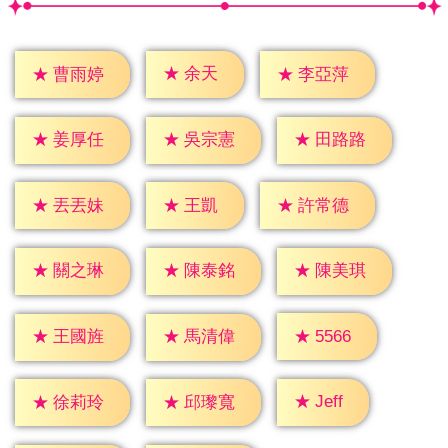
★
余天
★
曹雨婷
★
李亞萍
★
姜厚任
★
吳宗憲
★
田路路
★
王凱
★
丟丟妹
★
許常德
★
關之琳
★
陳泰銘
★
陳美琪
★
5566
★
王國旌
★
馬清偉
★
Jeff
★
徐莉玲
★
邱瓈寬