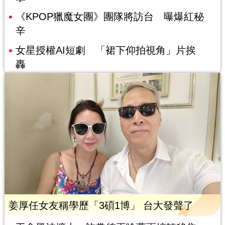
《KPOP獵魔女團》團隊將訪台 曝爆紅秘
辛
女星授權AI短劇 「裙下仰拍視角」片挨
轟
姜厚任女友稱學歷「3碩1博」 台大發聲了