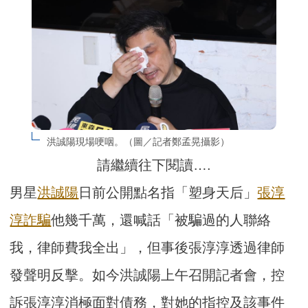
洪誠陽現場哽咽。（圖／記者鄭孟晃攝影）
請繼續往下閱讀….
男星
洪誠陽
日前公開點名指「塑身天后」
張淳
淳
詐騙
他幾千萬，還喊話「被騙過的人聯絡
我，律師費我全出」，但事後張淳淳透過律師
發聲明反擊。如今洪誠陽上午召開記者會，控
訴張淳淳消極面對債務，對她的指控及該事件