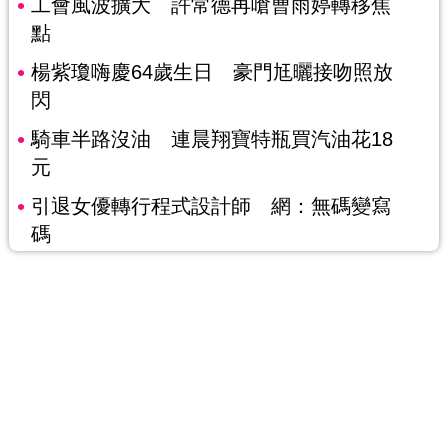
工會風波擴大 許常德再嗆曹雨婷轉移焦
點
楊紫瓊嗨慶64歲生日 豪門尪曬接吻照放
閃
騎車半路沒油 連晨翔寶特瓶買汽油花18
元
引退女優轉行程式設計師 網：無碼變寫
碼