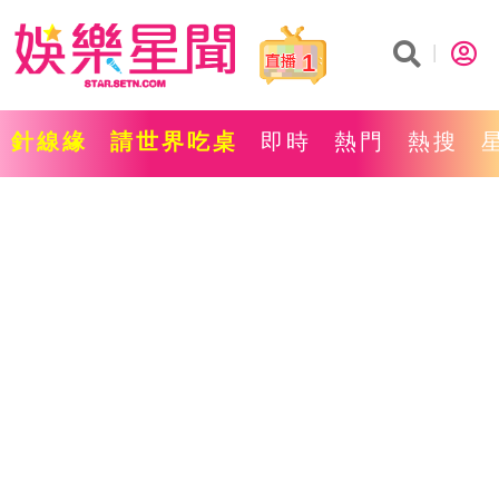
1
針線緣
請世界吃桌
即時
熱門
熱搜