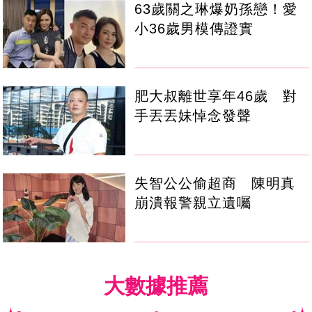
63歲關之琳爆奶孫戀！愛
小36歲男模傳證實
肥大叔離世享年46歲 對
手丟丟妹悼念發聲
失智公公偷超商 陳明真
崩潰報警親立遺囑
大數據推薦