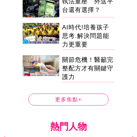
執法重壓 外送平
台還有選擇？
AI時代!培養孩子
思考.解決問題能
力更重要
關節危機！醫籲完
整配方才有關鍵守
護力
更多焦點+
熱門人物