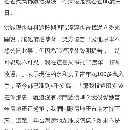
爸爸媽媽都難過掉淚，今天還是我爸爸86歲生
日。」
洪誠陽也爆料這段期間張淳淳也曾找過立委來
關說，讓他備感威脅，雙方還曾出庭他原本不
想公開此事，但因為張淳淳發聲明提告，「是
可忍孰不可忍，我在這個局掙扎10幾年，精神
凌遲。」表示現住的永和房子當年花100多萬入
手，至今都已漲到4千多萬，「那我投這麼多錢
在你那裏，難道沒有時間議價嗎？我投資她當
年房地產正起飛，我們鬧翻房地產市場才掉下
來，這幾十年台灣房地產漲成怎樣？如果不是