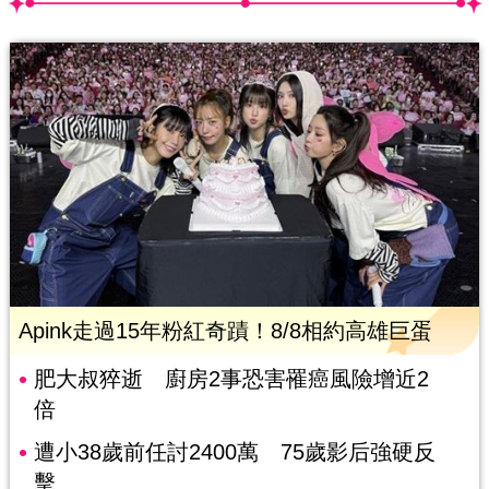
Apink走過15年粉紅奇蹟！8/8相約高雄巨蛋
肥大叔猝逝 廚房2事恐害罹癌風險增近2
倍
遭小38歲前任討2400萬 75歲影后強硬反
擊