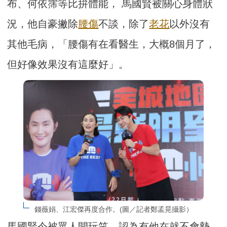
布、何依霈等比拚體能， 馬國賢被關心身體狀
況，他自豪撇除
腰傷
不談，除了
老花
以外沒有
其他毛病，「腰傷有在看醫生，大概8個月了，
但好像效果沒有這麼好」。
錢薇娟、江宏傑再度合作。(圖／記者鄭孟晃攝影）
馬國賢今被眾人開玩笑，認為有他在就不會墊