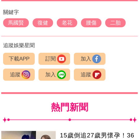
關鍵字
馬國賢
復健
老花
腰傷
二胎
追蹤娛樂星聞
下載APP
訂閱
加入
追蹤
加入
追蹤
熱門新聞
15歲倒追27歲男懷孕！36