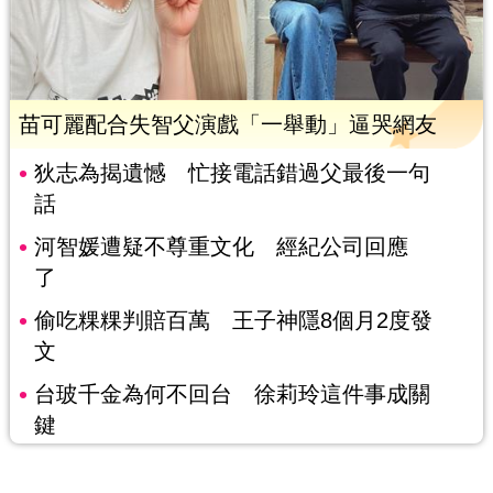
苗可麗配合失智父演戲「一舉動」逼哭網友
狄志為揭遺憾 忙接電話錯過父最後一句
話
河智媛遭疑不尊重文化 經紀公司回應
了
偷吃粿粿判賠百萬 王子神隱8個月2度發
文
台玻千金為何不回台 徐莉玲這件事成關
鍵