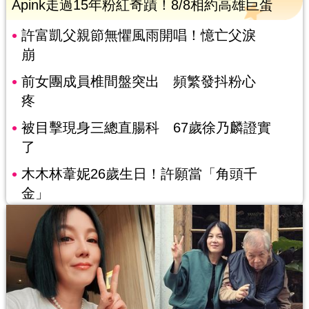
Apink走過15年粉紅奇蹟！8/8相約高雄巨蛋
許富凱父親節無懼風雨開唱！憶亡父淚
崩
前女團成員椎間盤突出 頻繁發抖粉心
疼
被目擊現身三總直腸科 67歲徐乃麟證實
了
木木林葦妮26歲生日！許願當「角頭千
金」