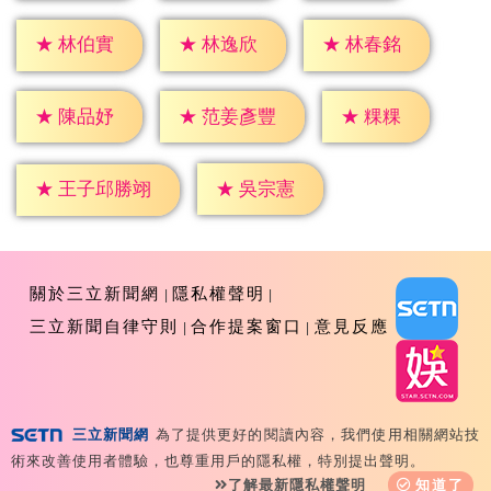
★
林伯實
★
林逸欣
★
林春銘
★
粿粿
★
陳品妤
★
范姜彥豐
★
吳宗憲
★
王子邱勝翊
關於三立新聞網
隱私權聲明
三立新聞自律守則
合作提案窗口
意見反應
三立新聞網
為了提供更好的閱讀內容，我們使用相關網站技
Copyright ©2026 Sanlih E-Television All Rights
術來改善使用者體驗，也尊重用戶的隱私權，特別提出聲明。
Reserved 版權所有 盜用必究 台北市內湖區舊宗路一段159
了解最新隱私權聲明
知道了