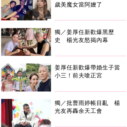
歲美魔女當阿嬤了
獨／姜厚任新歡爆黑歷
史 楊光友怒揭內幕
姜厚任新歡爆帶婚生子當
小三！前夫嗆正宮
獨／批曹雨婷帳目亂 楊
光友再轟余天工會