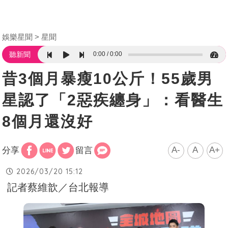
娛樂星聞
星聞
0:00
0:00
聽新聞
昔3個月暴瘦10公斤！55歲男
星認了「2惡疾纏身」：看醫生
8個月還沒好
A-
A
A+
分享
留言
2026/03/20 15:12
記者蔡維歆／台北報導