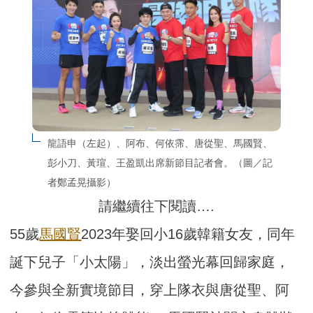
龍語申（左起）、阿布、何依霈、唐從聖、馬國賢、
彭小刀、黃瑄、王盈凱出席新節目記者會。（圖／記
者鄭孟晃攝影）
請繼續往下閱讀….
55歲
馬國賢
2023年娶回小16歲韓籍女友，同年
誕下兒子「小太陽」，淡出螢光幕回歸家庭，
今參與全新實境節目，穿上隊衣與唐從聖、阿