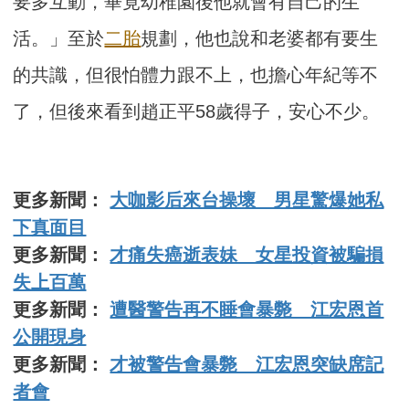
要多互動，畢竟幼稚園後他就會有自己的生
活。」至於
二胎
規劃，他也說和老婆都有要生
的共識，但很怕體力跟不上，也擔心年紀等不
了，但後來看到趙正平58歲得子，安心不少。
更多新聞：
大咖影后來台操壞 男星驚爆她私
下真面目
更多新聞：
才痛失癌逝表妹 女星投資被騙損
失上百萬
更多新聞：
遭醫警告再不睡會暴斃 江宏恩首
公開現身
更多新聞：
才被警告會暴斃 江宏恩突缺席記
者會