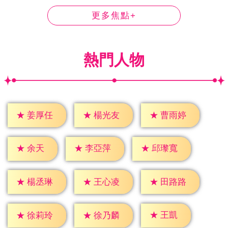
更多焦點+
熱門人物
★
姜厚任
★
楊光友
★
曹雨婷
★
余天
★
李亞萍
★
邱瓈寬
★
楊丞琳
★
王心凌
★
田路路
★
王凱
★
徐莉玲
★
徐乃麟