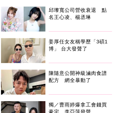
邱瓈寬公司營收衰退 點
名王心凌、楊丞琳
姜厚任女友稱學歷「3碩1
博」 台大發聲了
陳隨意公開神級滷肉食譜
配方 網全暴動了
獨／曹雨婷爆拿工會錢買
豪宅 李亞萍發聲