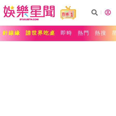
1
針線緣
請世界吃桌
即時
熱門
熱搜