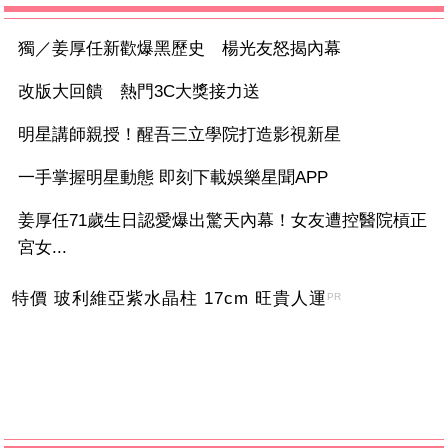
獨／姜厚任新歡爆黑歷史 楊光友怒揭內幕
改版大回饋 熱門3C大獎接力送
明星講師親授！醒吾三立學院打造影視新星
一手掌握明星動態 即刻下載娛樂星聞APP
姜厚任71歲生日認愛爆出驚天內幕！女友遭控醫院槓正
宮女...
特價 玻利維亞紫水晶柱 17cm 旺貴人運
PR