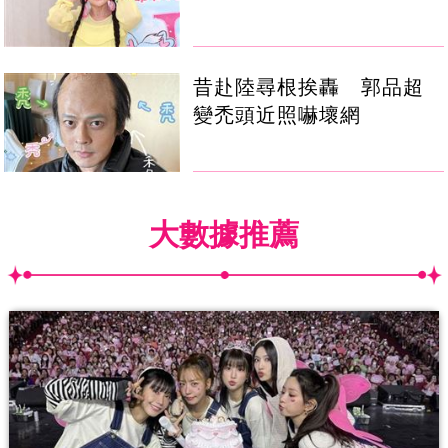
昔赴陸尋根挨轟 郭品超
變禿頭近照嚇壞網
大數據推薦