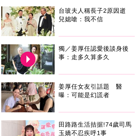
台玻夫人稱長子2原因逝
兒媳嗆：我不信
獨／姜厚任認愛後談身後
事：走多久算多久
姜厚任女友引話題 醫
曝：可能是幻謊者
田路路生活拮据!74歲司馬
玉嬌不忍疾呼1事