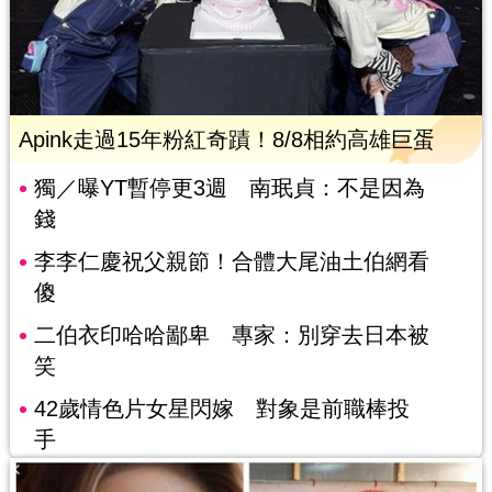
Apink走過15年粉紅奇蹟！8/8相約高雄巨蛋
獨／曝YT暫停更3週 南珉貞：不是因為
錢
李李仁慶祝父親節！合體大尾油土伯網看
傻
二伯衣印哈哈鄙卑 專家：別穿去日本被
笑
42歲情色片女星閃嫁 對象是前職棒投
手