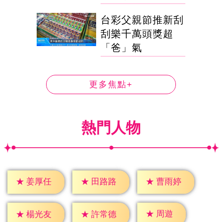
台彩父親節推新刮
刮樂千萬頭獎超
「爸」氣
更多焦點+
熱門人物
★
姜厚任
★
田路路
★
曹雨婷
★
周遊
★
楊光友
★
許常德