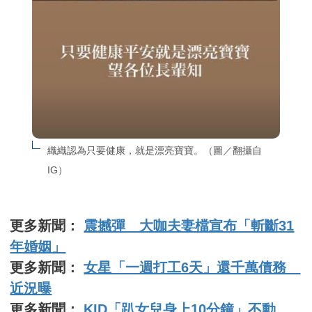
織織認為只要健康，就是漂亮寶寶。（圖／翻攝自
IG）
更多新聞：
震撼彈 大咖夫妻檔宣布「斬斷31
年婚姻」
更多新聞：
女星「一週打工6天」還千萬債務
近況曝
更多新聞：
KID「趴女兒身上10分鐘」不動