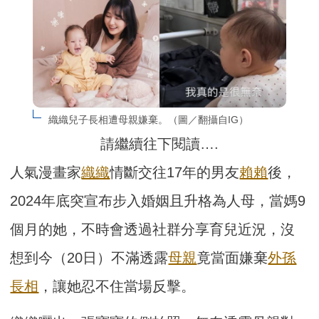
織織兒子長相遭母親嫌棄。（圖／翻攝自IG）
請繼續往下閱讀….
人氣漫畫家
織織
情斷交往17年的男友
賴賴
後，
2024年底突宣布步入婚姻且升格為人母，當媽9
個月的她，不時會透過社群分享育兒近況，沒
想到今（20日）不滿透露
母親
竟當面嫌棄
外孫
長相
，讓她忍不住當場反擊。