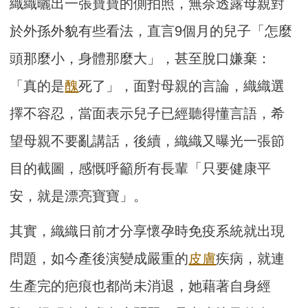
織織曬出一張寶寶的側拍照，無奈透露母親對
於外孫外貌有些看法，直言9個月的兒子「怎麼
頭那麼小，身體那麼大」，甚至脫口嫌棄：
「真的是
醜
死了」，面對母親的言論，織織選
擇不容忍，當面表示兒子已經聽得懂言語，希
望母親不要亂講話，後續，織織又曝光一張節
目的截圖，感慨呼籲所有長輩「只要健康平
安，就是漂亮寶寶」。
其實，織織日前才分享懷孕時免疫系統就出現
問題，如今產後演變成嚴重的
皮膚
疾病，就連
生產完的疤痕也都尚未消退，她藉著自身經