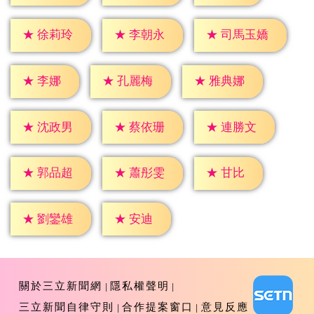
★
徐莉玲
★
李朝永
★
司馬玉嬌
★
李娜
★
孔麗梅
★
雅典娜
★
沈政男
★
蔡依珊
★
連勝文
★
甘比
★
郭品超
★
蕭彤雯
★
安迪
★
劉鑾雄
關於三立新聞網
隱私權聲明
三立新聞自律守則
合作提案窗口
意見反應