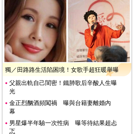
獨／田路路生活陷困境！女歌手超狂暖舉曝
父親出軌自己閨密！鐵肺歌后辛酸人生曝
光
金正烈酗酒頻闖禍 曝與台籍妻離婚內
幕
男星爆半年驗一次性病 曝等待結果超忐
忑