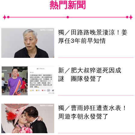
熱門新聞
獨／田路路晚景淒涼！姜
厚任3年前早知情
新／肥大叔猝逝死因成
謎 團隊發聲了
獨／曹雨婷狂遭查水表！
周遊李朝永發聲了