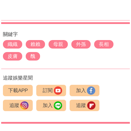
關鍵字
織織
賴賴
母親
外孫
長相
皮膚
醜
追蹤娛樂星聞
下載APP
訂閱
加入
追蹤
加入
追蹤