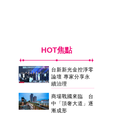
HOT焦點
台新新光金控淨零
論壇 專家分享永
續治理
商場戰國來臨 台
中「頂奢大道」逐
漸成形