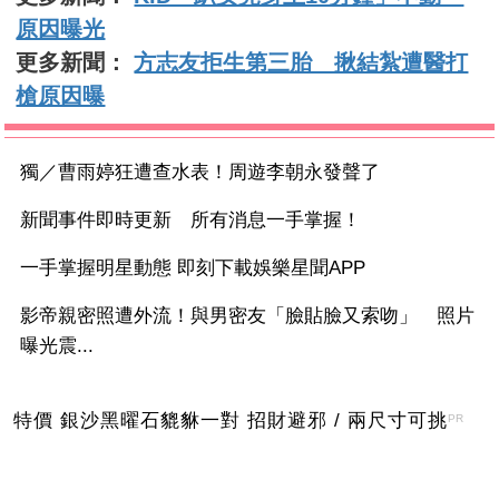
原因曝光
更多新聞：
方志友拒生第三胎 揪結紮遭醫打
槍原因曝
獨／曹雨婷狂遭查水表！周遊李朝永發聲了
新聞事件即時更新 所有消息一手掌握！
一手掌握明星動態 即刻下載娛樂星聞APP
影帝親密照遭外流！與男密友「臉貼臉又索吻」 照片
曝光震...
特價 銀沙黑曜石貔貅一對 招財避邪 / 兩尺寸可挑
PR