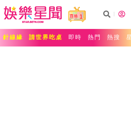
1
針線緣
請世界吃桌
即時
熱門
熱搜