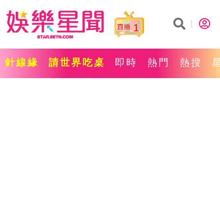
1
針線緣
請世界吃桌
即時
熱門
熱搜