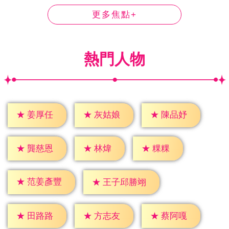
更多焦點+
熱門人物
★
姜厚任
★
灰姑娘
★
陳品妤
★
林煒
★
粿粿
★
龔慈恩
★
范姜彥豐
★
王子邱勝翊
★
田路路
★
方志友
★
蔡阿嘎