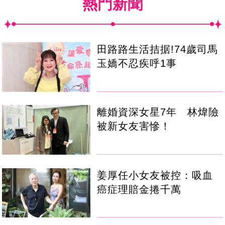
熱門新聞
田路路生活拮据!74歲司馬
玉嬌不忍疾呼1事
離婚資深女星7年 林煒險
被新女友害慘！
姜厚任小女友被控：吸血
癌症理賠金捲千萬