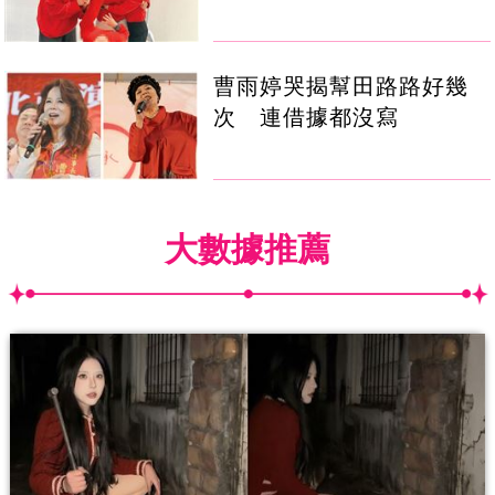
曹雨婷哭揭幫田路路好幾
次 連借據都沒寫
大數據推薦