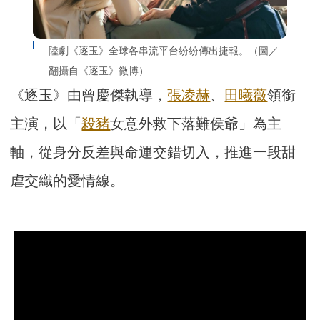
陸劇《逐玉》全球各串流平台紛紛傳出捷報。（圖／
翻攝自《逐玉》微博）
《逐玉》由曾慶傑執導，
張凌赫
、
田曦薇
領銜
主演，以「
殺豬
女意外救下落難侯爺」為主
軸，從身分反差與命運交錯切入，推進一段甜
虐交織的愛情線。