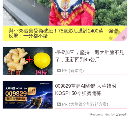
與小38歲舊愛撕破臉！75歲影后遭討2400萬 強硬
反擊：一分都不給
檸檬加它，堅持一週大肚腩不見
了，重新回到45公斤
PR (新素簡)
009829掌握AI關鍵 大華韓國
KOSPI 50今強勢開募
PR (大華銀全能行銷方案)
Recommended by