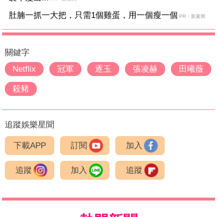
肚腩一抓一大把，只需1個雞蛋，用一個瘦一個
PR・新素簡
關鍵字
Netflix
冠軍
逐玉
張凌赫
田曦薇
殺豬
追蹤娛樂星聞
下載APP
訂閱
加入
追蹤
加入
追蹤