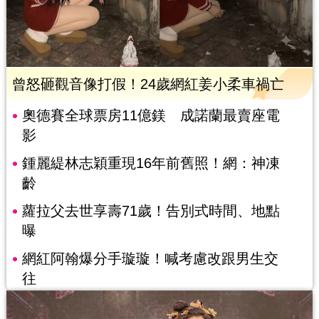
曾怒砸觀音像打假！24歲網紅姜小柔車禍亡
奧德賽全球票房11億鎂 成諾蘭最賣座電
影
鍾麗緹林志穎重現16年前舊照！網：神凍
齡
蘿拉父去世享壽71歲！告別式時間、地點
曝
網紅阿翰爆分手璇璇！喊考慮改跟男生交
往