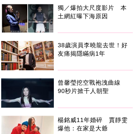
獨／爆拍大尺度影片 本
土網紅曝下海原因
38歲演員李曉龍去世！好
友痛揭隱瞞病1年
曾馨瑩挖空戰袍洩曲線
90秒片掀千人朝聖
楊銘威11年婚碎 賈靜雯
爆他：在家是大爺