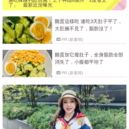
偷吃粿粿判賠百萬！王子神隱8個月「2度發文
了」 最新近況曝光
雞蛋這樣吃 連吃3天肚子平了，
大肚腩不見了，脂肪沒了！
PR (新素簡)
雞蛋加它瘦肚子，全身脂肪全部
消失了，小腹都平坦了
PR (新素簡)