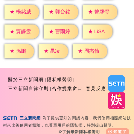
★
楊銘威
★
郭台銘
★
曾馨瑩
★
LiSA
★
賈靜雯
★
曹雨婷
★
孫鵬
★
昆凌
★
周杰倫
關於三立新聞網
隱私權聲明
三立新聞自律守則
合作提案窗口
意見反應
三立新聞網
為了提供更好的閱讀內容，我們使用相關網站技
Copyright ©2026 Sanlih E-Television All Rights
術來改善使用者體驗，也尊重用戶的隱私權，特別提出聲明。
Reserved 版權所有 盜用必究 台北市內湖區舊宗路一段159
了解最新隱私權聲明
知道了