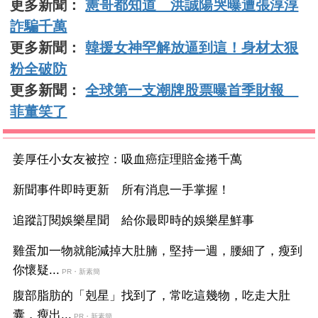
更多新聞：
憲哥都知道 洪誠陽哭曝遭張淳淳
詐騙千萬
更多新聞：
韓援女神罕解放逼到這！身材太狠
粉全破防
更多新聞：
全球第一支潮牌股票曝首季財報
菲董笑了
姜厚任小女友被控：吸血癌症理賠金捲千萬
新聞事件即時更新 所有消息一手掌握！
追蹤訂閱娛樂星聞 給你最即時的娛樂星鮮事
雞蛋加一物就能減掉大肚腩，堅持一週，腰細了，瘦到
你懷疑...
PR・新素簡
腹部脂肪的「剋星」找到了，常吃這幾物，吃走大肚
囊，瘦出...
PR・新素簡