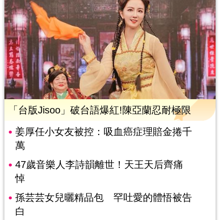
「台版Jisoo」破台語爆紅!陳亞蘭忍耐極限
姜厚任小女友被控：吸血癌症理賠金捲千
萬
47歲音樂人李詩韻離世！天王天后齊痛
悼
孫芸芸女兒曬精品包 罕吐愛的體悟被告
白