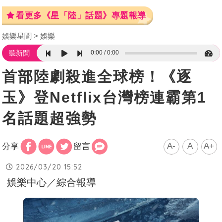
看更多《星「陸」話題》專題報導
娛樂星聞
娛樂
0:00
0:00
聽新聞
首部陸劇殺進全球榜！《逐
玉》登Netflix台灣榜連霸第1
名話題超強勢
A-
A
A+
分享
留言
2026/03/20 15:52
娛樂中心／綜合報導