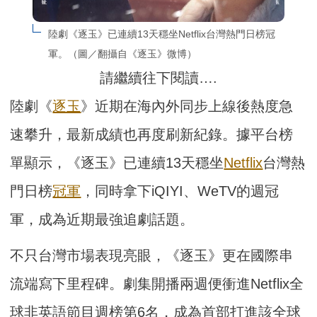
陸劇《逐玉》已連續13天穩坐Netflix台灣熱門日榜冠
軍。（圖／翻攝自《逐玉》微博）
請繼續往下閱讀….
陸劇《
逐玉
》近期在海內外同步上線後熱度急
速攀升，最新成績也再度刷新紀錄。據平台榜
單顯示，《逐玉》已連續13天穩坐
Netflix
台灣熱
門日榜
冠軍
，同時拿下iQIYI、WeTV的週冠
軍，成為近期最強追劇話題。
不只台灣市場表現亮眼，《逐玉》更在國際串
流端寫下里程碑。劇集開播兩週便衝進Netflix全
球非英語節目週榜第6名，成為首部打進該全球