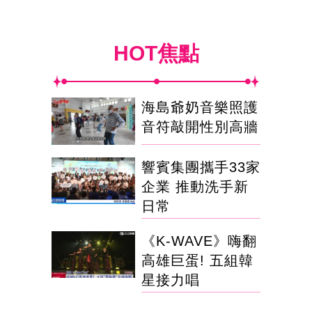
HOT焦點
海島爺奶音樂照護
音符敲開性別高牆
響賓集團攜手33家
企業 推動洗手新
日常
《K-WAVE》嗨翻
高雄巨蛋! 五組韓
星接力唱