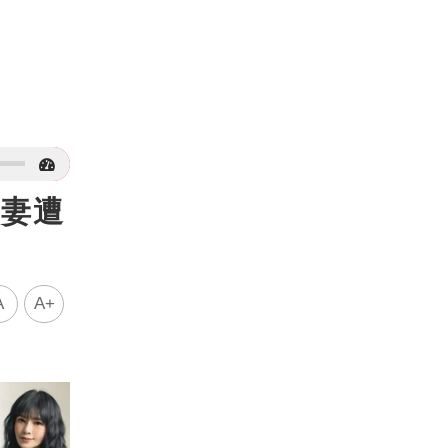
夫妻遭
A
A+