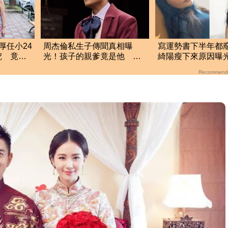
厚任小24
周杰倫私生子傳聞真相曝
寫運勢書下半年都
挖 竟是
光！孩子的親爹竟是他 劉
綺陽瘦下來原因曝
若雪閨密出面全說了
Recommend