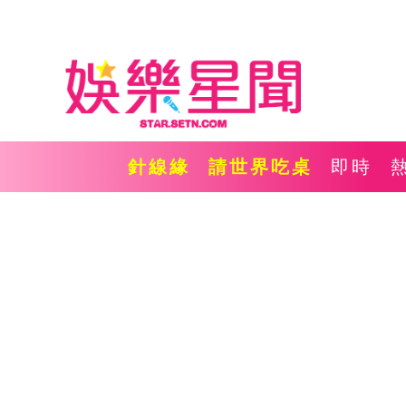
針線緣
請世界吃桌
即時