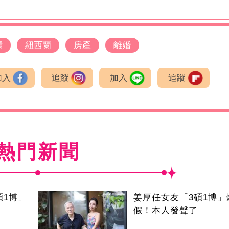
嫣
紐西蘭
房產
離婚
加入
追蹤
加入
追蹤
熱門新聞
碩1博」
姜厚任女友「3碩1博」
假！本人發聲了