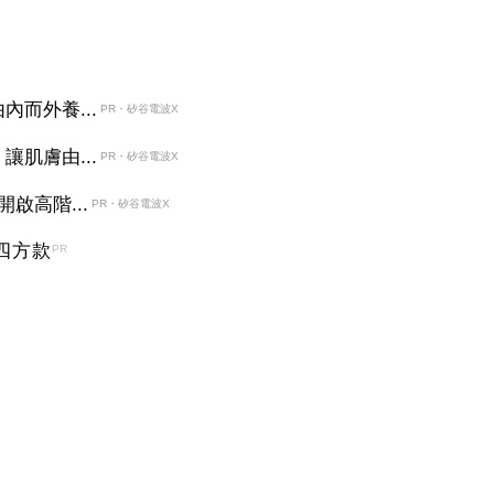
而外養...
PR・矽谷電波X
肌膚由...
PR・矽谷電波X
啟高階...
PR・矽谷電波X
四方款
PR