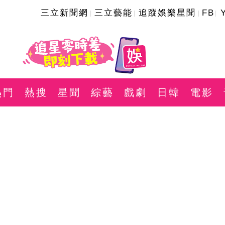
三立新聞網
三立藝能
追蹤娛樂星聞
FB
熱門
熱搜
星聞
綜藝
戲劇
日韓
電影