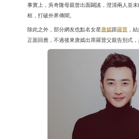
事實上，吳奇隆母親曾出面闢謠，澄清兩人並未離
框，打破外界傳聞。
除此之外，部分網友也點名女星
唐嫣
跟
羅晉
，結
正面回應，不過後來唐嫣出席羅晉父親告別式，