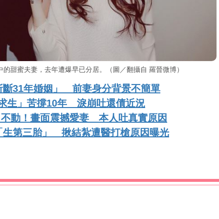
中的甜蜜夫妻，去年遭爆早已分居。（圖／翻攝自 羅晉微博）
斷31年婚姻」 前妻身分背景不簡單
工求生」苦撐10年 淚崩吐還債近況
鐘」不動！畫面震撼愛妻 本人吐真實原因
「生第三胎」 揪結紮遭醫打槍原因曝光