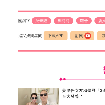
關鍵字
吳奇隆
劉詩詩
羅晉
唐
追蹤娛樂星聞
下載APP
訂閱
姜厚任女友稱學歷「3
台大發聲了