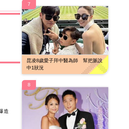
7
昆凌8歲愛子拜中醫為師 幫把脈說
中1狀況
8
爆造