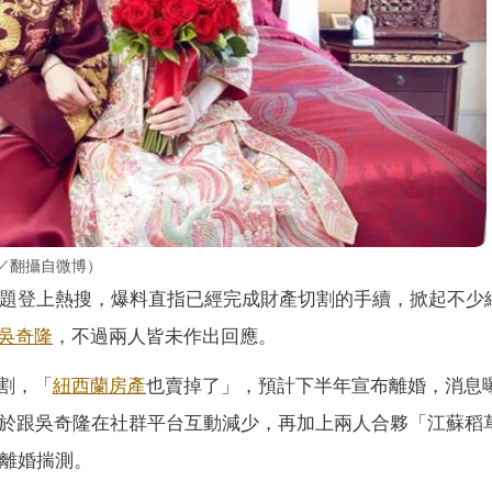
／翻攝自微博）
題登上熱搜，爆料直指已經完成財產切割的手續，掀起不少
吳奇隆
，不過兩人皆未作出回應。
割，「
紐西蘭
房產
也賣掉了」，預計下半年宣布離婚，消息
由於跟吳奇隆在社群平台互動減少，再加上兩人合夥「江蘇稻
發離婚揣測。