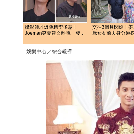
攝影師才爆跳槽李多慧！
交往3個月閃婚！姜
Joeman突憂建文離職 發聲
歲女友前夫身分遭
「其實我很清楚」
縣政府高官
娛樂中心／綜合報導