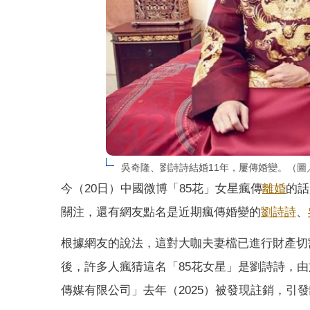
吳奇隆、劉詩詩結婚11年，屢傳婚變。（圖
今（20日）中國微博「85花」女星瘋傳
離婚
的話
關注，還有網友點名是近期瘋傳婚變的
劉詩詩
、
根據網友的說法，這對大咖夫妻檔已進行財產切
後，許多人瘋猜這名「85花女星」是劉詩詩，
傳媒有限公司」去年（2025）被發現註銷，引