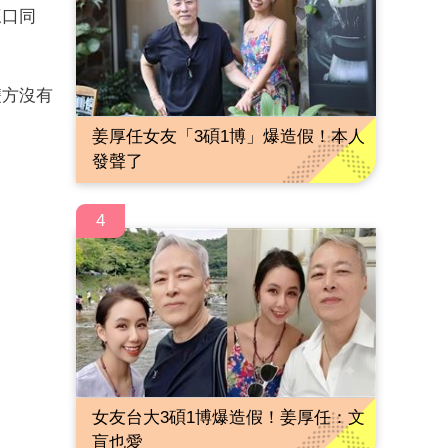
三口同
雙方沒有
姜厚任女友「3碩1博」爆造假！本人
發聲了
4
女友台大3碩1博爆造假！姜厚任：文
盲也愛