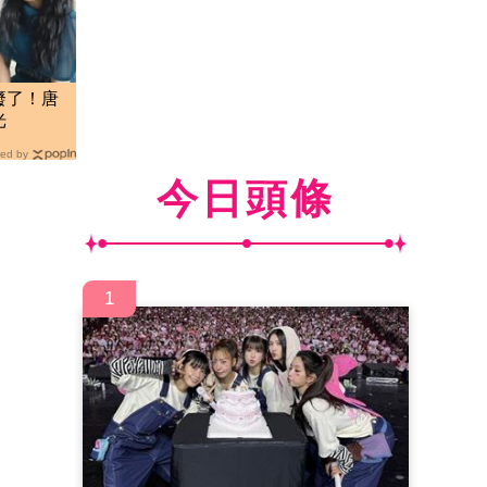
廢了！唐
光
ed by
今日頭條
1