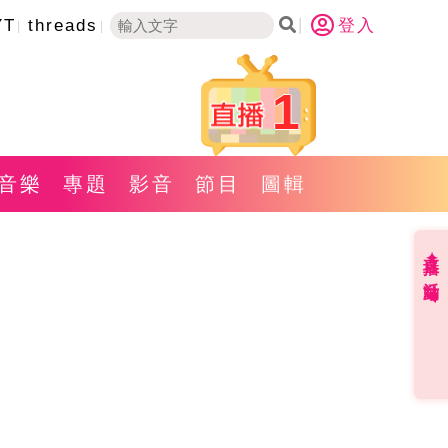
YT
threads
登入
1
音樂
專題
影音
節目
圖輯
直播✦活動