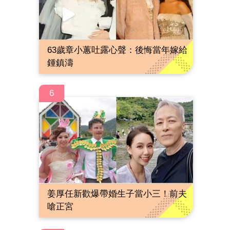
63歲章小蕙吐露心聲：後悔當年嫁給
鍾鎮濤
6
姜厚任新歡爆帶婚生子當小三！前夫
嗆正宮