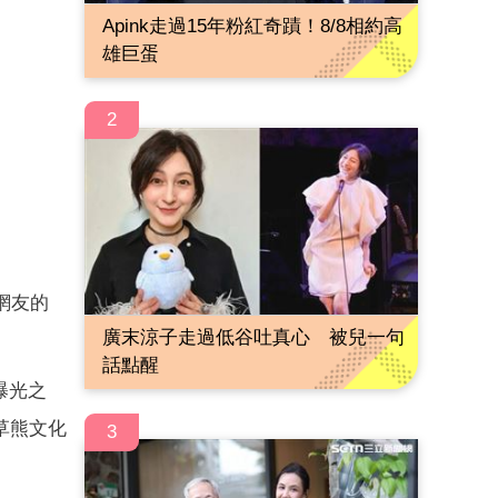
Apink走過15年粉紅奇蹟！8/8相約高
雄巨蛋
2
網友的
廣末涼子走過低谷吐真心 被兒一句
話點醒
曝光之
草熊文化
3