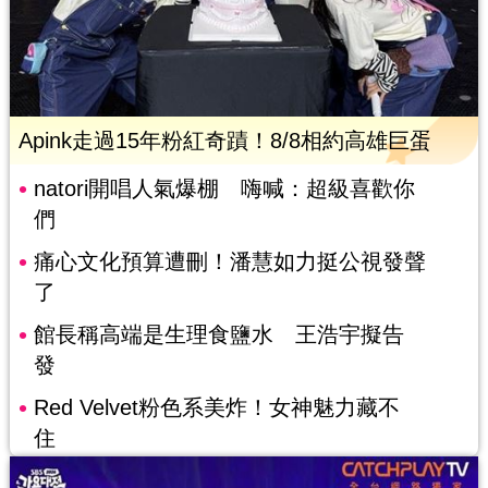
Apink走過15年粉紅奇蹟！8/8相約高雄巨蛋
natori開唱人氣爆棚 嗨喊：超級喜歡你
們
痛心文化預算遭刪！潘慧如力挺公視發聲
了
館長稱高端是生理食鹽水 王浩宇擬告
發
Red Velvet粉色系美炸！女神魅力藏不
住