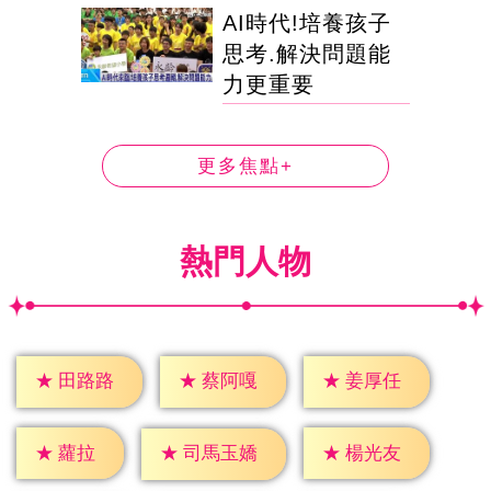
AI時代!培養孩子
思考.解決問題能
力更重要
更多焦點+
熱門人物
★
田路路
★
蔡阿嘎
★
姜厚任
★
蘿拉
★
楊光友
★
司馬玉嬌