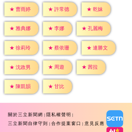
★
乾妹
★
曹雨婷
★
許常德
★
李娜
★
雅典娜
★
孔麗梅
★
徐莉玲
★
蔡依珊
★
連勝文
★
周遊
★
茜拉
★
沈政男
★
甘比
★
陳凱韻
關於三立新聞網
隱私權聲明
三立新聞自律守則
合作提案窗口
意見反應