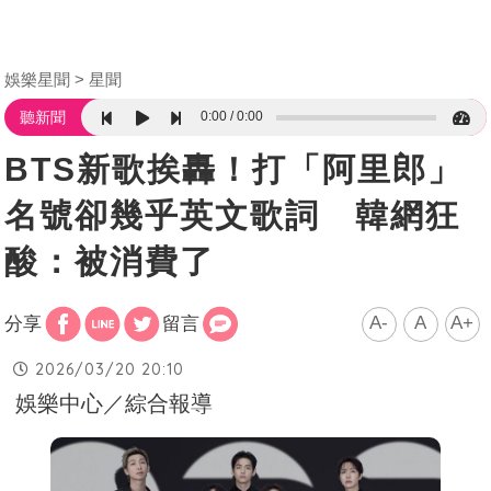
娛樂星聞
星聞
0:00
0:00
聽新聞
BTS新歌挨轟！打「阿里郎」
名號卻幾乎英文歌詞 韓網狂
酸：被消費了
A-
A
A+
分享
留言
2026/03/20 20:10
娛樂中心／綜合報導