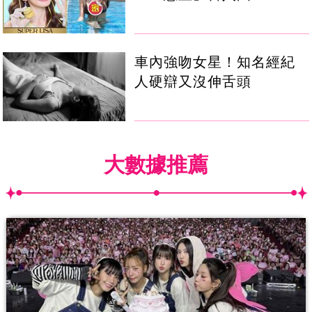
車內強吻女星！知名經紀
人硬辯又沒伸舌頭
大數據推薦