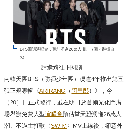
BTS回歸演唱會，預計湧進26萬人潮。（圖／翻攝自
X）
請繼續往下閱讀….
南韓天團BTS（防彈少年團）睽違4年推出第五
張正規專輯《
ARIRANG
（
阿里郎
）》，今
（20）日正式發行，並在明日於首爾光化門廣
場舉辦免費大型
演唱會
預估當天恐湧進26萬人
潮。不過主打歌〈
SWIM
〉MV上線後，卻意外