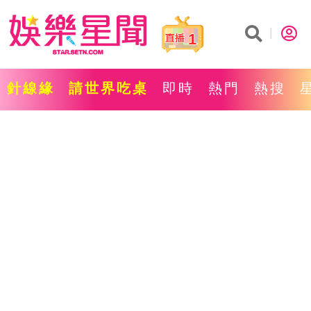
1
針線緣
請世界吃桌
即時
熱門
熱搜