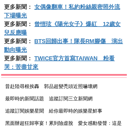
更多新聞：
女偶像翻車！私約粉絲親密照外流
下場曝光
更多新聞：
曾愷玹《陽光女子》爆紅 12歲女
兒反應曝
更多新聞：
BTS回歸出事！隊長RM腳傷 演出
動向曝光
更多新聞：
TWICE官方首寫TAIWAN 粉看
哭：苦盡甘來
昔赴陸尋根挨轟 郭品超變禿頭近照嚇壞網
最即時的新聞話題 追蹤訂閱三立新聞網
追蹤訂閱娛樂星聞 給你最即時的娛樂星鮮事
黑面辦超狂歸寧宴！累到險虛脫 愛女感動發聲：這是