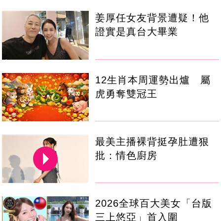
姜厚任女友背景遭疑！他
證實是真台大畢業
12生肖本周運勢出爐 屬
虎勇奪雙冠王
最美主播裸背挺孕肚遭狠
批：情色廚房
2026全球百大美女「台版
三上悠亞」首入圍