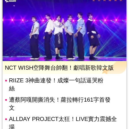
NCT WISH空降舞台帥翻！獻唱新歌韓文版
RIIZE 3神曲連發！成燦一句話逼哭粉
絲
遭蔡阿嘎開撕消失！蘿拉轉行161字首發
文
ALLDAY PROJECT太狂！LIVE實力震撼全
場