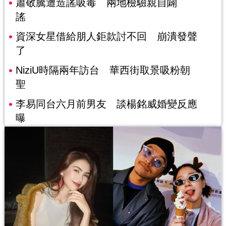
蕭敬騰遭造謠吸毒 兩地檢驗親自闢
謠
資深女星借給朋人鉅款討不回 崩潰發聲
了
NiziU時隔兩年訪台 華西街取景吸粉朝
聖
李易同台六月前男友 談楊銘威婚變反應
曝