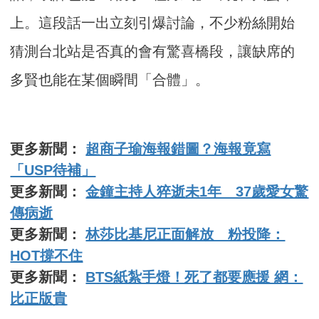
上。這段話一出立刻引爆討論，不少粉絲開始
猜測台北站是否真的會有驚喜橋段，讓缺席的
多賢也能在某個瞬間「合體」。
更多新聞：
超商子瑜海報錯圖？海報竟寫
「USP待補」
更多新聞：
金鐘主持人猝逝未1年 37歲愛女驚
傳病逝
更多新聞：
林莎比基尼正面解放 粉投降：
HOT撐不住
更多新聞：
BTS紙紮手燈！死了都要應援 網：
比正版貴