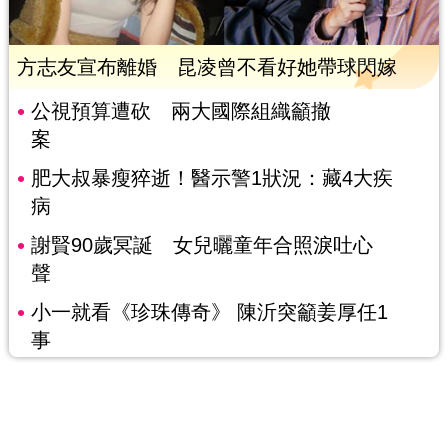
方志友宣布離婚 昆凌曾不看好她帶球閃嫁
公視預算遭砍 兩大國際組織籲撤
案
肥大叔暴瘦猝逝！醫示警1狀況：藏4大疾
病
謝賢90歲冥誕 女兒曬童年合照淚吐心
聲
小一就看《珍珠傳奇》 陳沂突籲姜厚任1
事