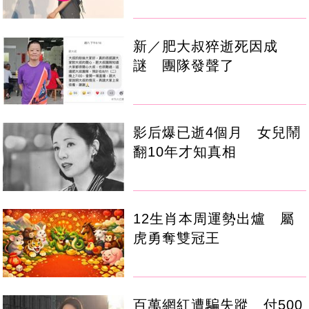
新／肥大叔猝逝死因成
謎 團隊發聲了
影后爆已逝4個月 女兒鬧
翻10年才知真相
12生肖本周運勢出爐 屬
虎勇奪雙冠王
百萬網紅遭騙失蹤 付500