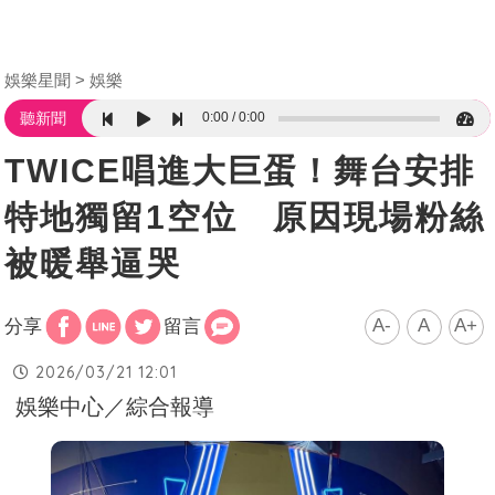
娛樂星聞
娛樂
0:00
0:00
聽新聞
TWICE唱進大巨蛋！舞台安排
特地獨留1空位 原因現場粉絲
被暖舉逼哭
A-
A
A+
分享
留言
2026/03/21 12:01
娛樂中心／綜合報導