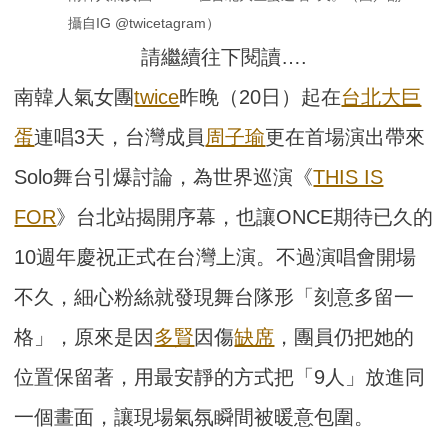
攝自IG @twicetagram）
請繼續往下閱讀….
南韓人氣女團
twice
昨晚（20日）起在
台北大巨
蛋
連唱3天，台灣成員
周子瑜
更在首場演出帶來
Solo舞台引爆討論，為世界巡演《
THIS IS
FOR
》台北站揭開序幕，也讓ONCE期待已久的
10週年慶祝正式在台灣上演。不過演唱會開場
不久，細心粉絲就發現舞台隊形「刻意多留一
格」，原來是因
多賢
因傷
缺席
，團員仍把她的
位置保留著，用最安靜的方式把「9人」放進同
一個畫面，讓現場氣氛瞬間被暖意包圍。