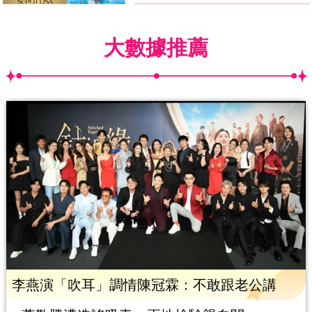
大數據推薦
李燕演「吹耳」調情陳冠霖：不敢跟老公講