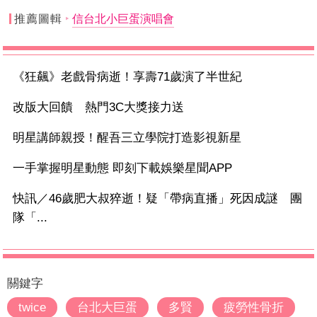
推薦圖輯
信台北小巨蛋演唱會
《狂飆》老戲骨病逝！享壽71歲演了半世紀
改版大回饋 熱門3C大獎接力送
明星講師親授！醒吾三立學院打造影視新星
一手掌握明星動態 即刻下載娛樂星聞APP
快訊／46歲肥大叔猝逝！疑「帶病直播」死因成謎 團
隊「...
關鍵字
twice
台北大巨蛋
多賢
疲勞性骨折