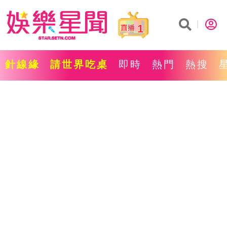
1
針線緣
請世界吃桌
即時
熱門
熱搜