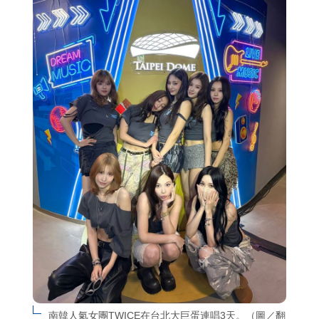
南韓人氣女團TWICE在台北大巨蛋連唱3天。（圖／翻