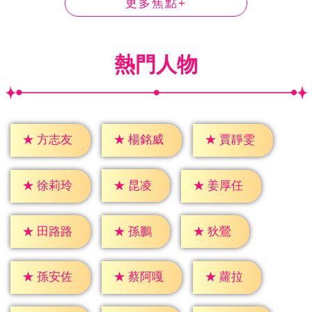
更多焦點+
熱門人物
★
方志友
★
楊銘威
★
賈靜雯
★
昆凌
★
徐莉玲
★
姜厚任
★
孫鵬
★
狄鶯
★
田路路
★
蘿拉
★
孫安佐
★
蔡阿嘎