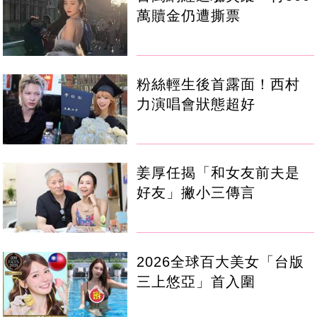
萬贖金仍遭撕票
粉絲輕生後首露面！西村
力演唱會狀態超好
姜厚任揭「和女友前夫是
好友」撇小三傳言
2026全球百大美女「台版
三上悠亞」首入圍