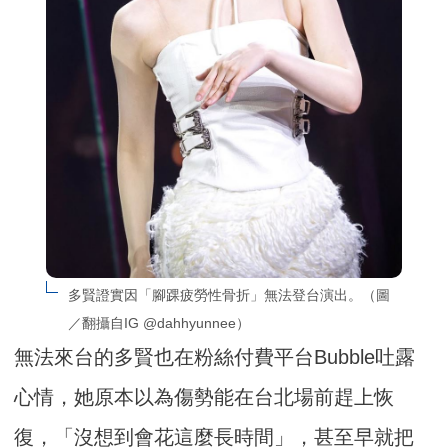
多賢證實因「腳踝疲勞性骨折」無法登台演出。（圖
／翻攝自IG @dahhyunnee）
無法來台的多賢也在粉絲付費平台Bubble吐露
心情，她原本以為傷勢能在台北場前趕上恢
復，「沒想到會花這麼長時間」，甚至早就把