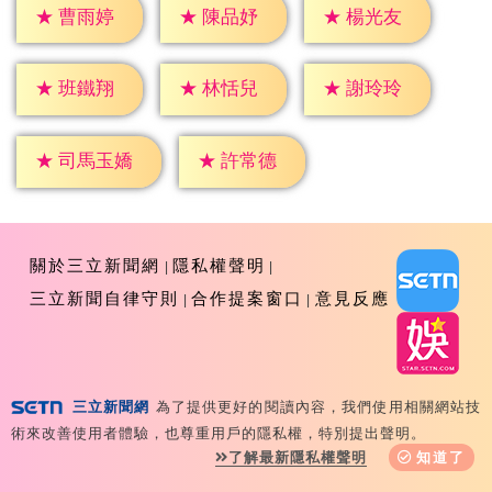
★
曹雨婷
★
陳品妤
★
楊光友
★
班鐵翔
★
林恬兒
★
謝玲玲
★
許常德
★
司馬玉嬌
關於三立新聞網
隱私權聲明
三立新聞自律守則
合作提案窗口
意見反應
三立新聞網
為了提供更好的閱讀內容，我們使用相關網站技
Copyright ©2026 Sanlih E-Television All Rights
術來改善使用者體驗，也尊重用戶的隱私權，特別提出聲明。
Reserved 版權所有 盜用必究 台北市內湖區舊宗路一段159
了解最新隱私權聲明
知道了
號 02-8792-8888