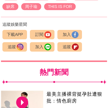
缺席
周子瑜
THIS IS FOR
追蹤娛樂星聞
下載APP
訂閱
加入
追蹤
加入
追蹤
熱門新聞
最美主播裸背挺孕肚遭狠
批：情色廚房