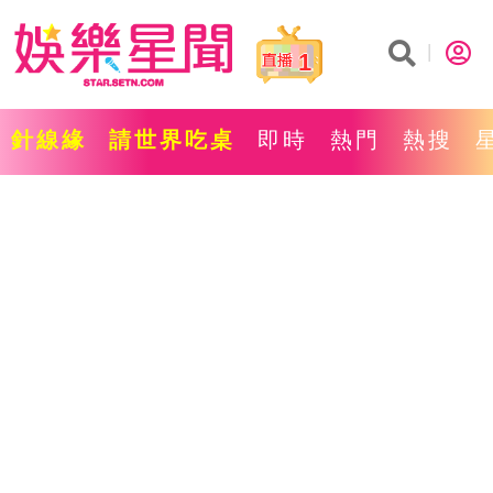
1
針線緣
請世界吃桌
即時
熱門
熱搜