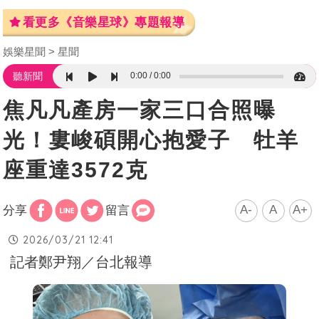
看更多《音樂星球》專題報導
娛樂星聞
星聞
0:00
0:00
聽新聞
焦凡凡產房一家三口合照曝
光！婁峻碩開心抱愛子 牡羊
座重達3572克
A-
A
A+
分享
留言
2026/03/21 12:41
記者鄭尹翔／台北報導