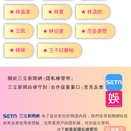
★
林董
★
林嘉凌
★
林茂樹
★
王凱
★
林伯實
★
范姜彥豐
★
粿粿
★
王子邱勝翊
關於三立新聞網
隱私權聲明
三立新聞自律守則
合作提案窗口
意見反應
三立新聞網
為了提供更好的閱讀內容，我們使用相關網站技
Copyright ©2026 Sanlih E-Television All Rights
術來改善使用者體驗，也尊重用戶的隱私權，特別提出聲明。
Reserved 版權所有 盜用必究 台北市內湖區舊宗路一段159
了解最新隱私權聲明
知道了