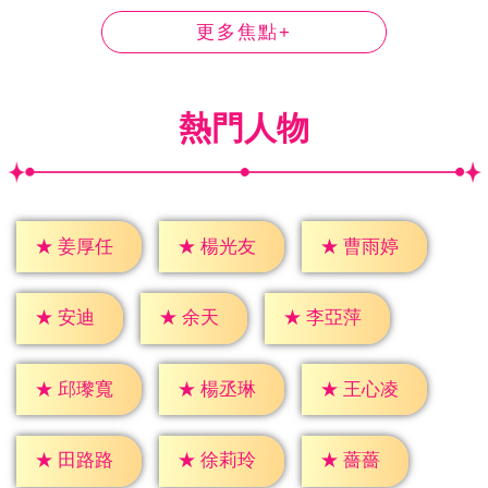
更多焦點+
熱門人物
★
姜厚任
★
楊光友
★
曹雨婷
★
安迪
★
余天
★
李亞萍
★
邱瓈寬
★
楊丞琳
★
王心凌
★
薔薔
★
田路路
★
徐莉玲