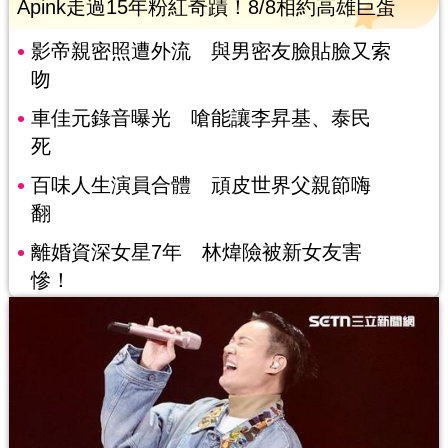
Apink走過15年粉紅奇蹟！8/8相約高雄巨蛋
影帝親密照遭外流 與男密友臉貼臉又索
吻
車佳元錄音曝光 嗆能讓李昇基、泰民
死
百味人生演員合體 頑皮世界父親節嗨
翻
離婚資深女星7年 林煒險被新女友害
慘！