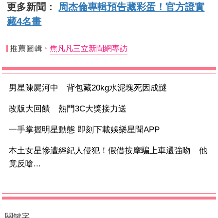
更多新聞：
周杰倫專輯預告藏彩蛋！官方證實
藏4名畫
推薦圖輯
焦凡凡三立新聞網專訪
男星陳屍河中 背包藏20kg水泥塊死因成謎
改版大回饋 熱門3C大獎接力送
一手掌握明星動態 即刻下載娛樂星聞APP
本土女星慘遭經紀人侵犯！假借按摩騙上車還強吻 他
竟反嗆...
關鍵字