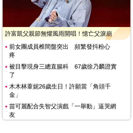
許富凱父親節無懼風雨開唱！憶亡父淚崩
前女團成員椎間盤突出 頻繁發抖粉心
疼
被目擊現身三總直腸科 67歲徐乃麟證實
了
木木林葦妮26歲生日！許願當「角頭千
金」
苗可麗配合失智父演戲「一舉動」逼哭網
友