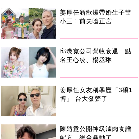
姜厚任新歡爆帶婚生子當
小三！前夫嗆正宮
邱瓈寬公司營收衰退 點
名王心凌、楊丞琳
姜厚任女友稱學歷「3碩1
博」 台大發聲了
陳隨意公開神級滷肉食譜
配方 網全暴動了