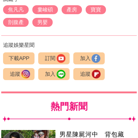
焦凡凡
婁峻碩
產房
寶寶
剖腹產
男嬰
追蹤娛樂星聞
下載APP
訂閱
加入
追蹤
加入
追蹤
熱門新聞
男星陳屍河中 背包藏