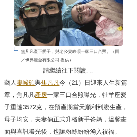
焦凡凡產下愛子，與老公婁峻碩一家三口合照。（圖
／伊弗龐金有限公司 提供）
請繼續往下閱讀….
藝人
婁峻碩
與
焦凡凡
今（21）日迎來人生新篇
章，焦凡凡
產房
一家三口合照曝光，牡羊座愛
子重達3572克，在預產期當天順利剖腹生產，
母子均安，夫妻倆正式升格新手爸媽，溫馨畫
面與喜訊曝光後，也讓粉絲紛紛湧入祝福。