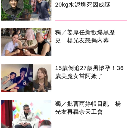
20kg水泥塊死因成謎
獨／姜厚任新歡爆黑歷
史 楊光友怒揭內幕
15歲倒追27歲男懷孕！36
歲美魔女當阿嬤了
獨／批曹雨婷帳目亂 楊
光友再轟余天工會