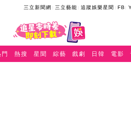
三立新聞網
三立藝能
追蹤娛樂星聞
FB
熱門
熱搜
星聞
綜藝
戲劇
日韓
電影