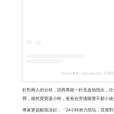
Dambi💓🍀（@xodambi）分享
針對兩人的分歧，諮商專家一針見血地指出，任
釋，雖然寶寶還小時，爸爸在旁邊睡覺不顧小孩
專家更提醒孫淡妃：「24小時努力陪玩，其實