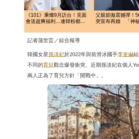
《101》秉燦9月訪台！見面
父親節拋震撼彈！5
會送超爽福利…連韓粉都羨
突宣布再婚 「神
慕
已懷孕」他升格當
記者蒲世芸／綜合報導
韓國女星
孫淡妃
於2022年與前滑冰國手
李奎爀
結
不同的
育兒
觀念爆發衝突。近期孫淡妃在個人Yo
兩人正為了育兒方針「開戰中」。