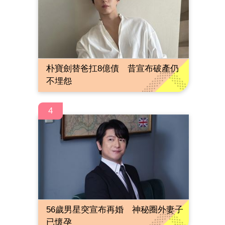
朴寶劍替爸扛8億債 昔宣布破產仍
不埋怨
4
56歲男星突宣布再婚 神秘圈外妻子
已懷孕