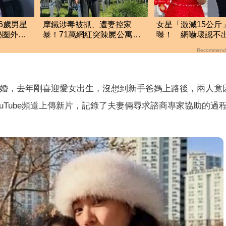
6歲男星
摩鐵涉毒被抓、遭妻控家
女星「激減15公斤
秘圈外妻
暴！71萬網紅突陳屍公寓享
曝！ 網嚇壞認不
爸
年36歲 警方證實了
果然都是潛力股
Recommend
婚，去年剛喜迎愛女出生，沒想到新手爸媽上路後，兩人竟
uTube頻道上傳新片，記錄了夫妻倆尋求諮商專家協助的過