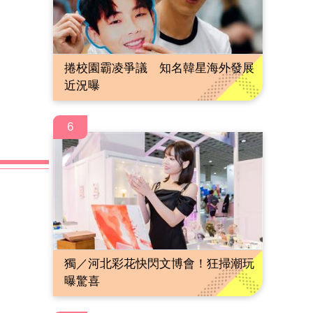
捲校園霸凌爭議 知名韓星海外發展
近況曝
6
獨／河北彩花快閃文博會！狂掃潮玩
曝驚喜