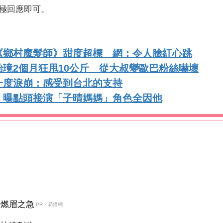
極回應即可。
《鄉村魔髮師》甜度超標 網：令人臉紅心跳
璄2個月狂甩10公斤 從大叔變歐巴粉絲嚇壞
一度淚崩：感受到台北的支持
 曝點頭接演「子晴媽媽」角色全因他
決燃眉之急
PR・易借網