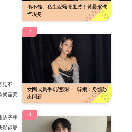
捲不倫、私生飯騷擾風波！黃晸珉憔
悴現身
2
意見不
女團成員手劇烈顫抖 韓網：身體恐
時就需要
出問題
3
讓孩子學
我覺得那