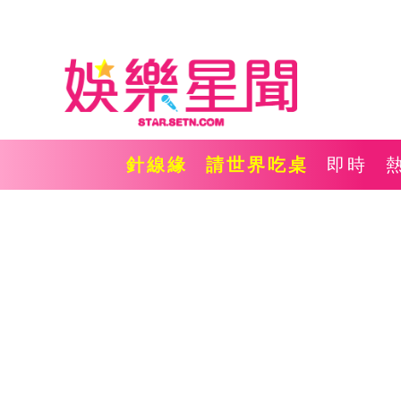
針線緣
請世界吃桌
即時