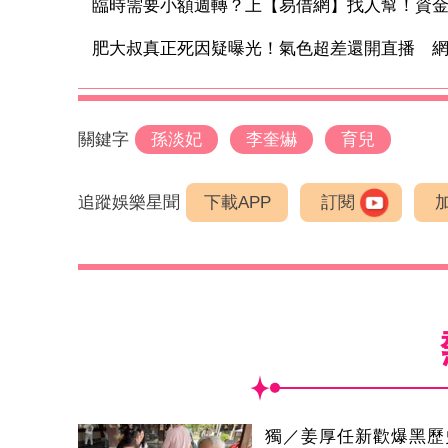
臨時需要小額週轉？上【易借網】找人幫！資
肥大叔真正死因疑曝光！氣色超差還開直播 網抓
關鍵字
孫淡妃
李奎爀
育兒
追蹤娛樂星聞
下載APP
訂閱
獨／姜厚任新歡爆黑歷