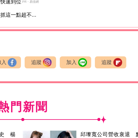
金快速到位
PR・易借網
這一點超不...
加入
追蹤
加入
追蹤
熱門新聞
史 楊
邱瓈寬公司營收衰退 