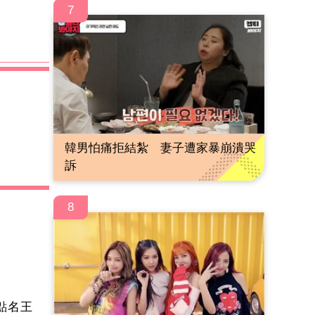
7
韓男怕痛拒結紮 妻子遭家暴崩潰哭
訴
8
點名王