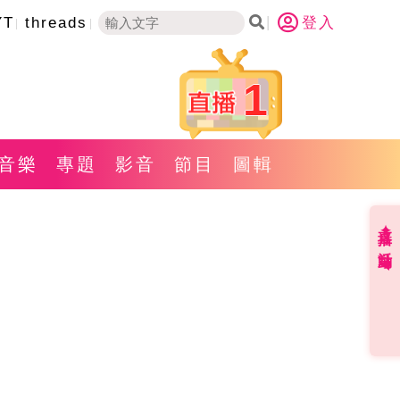
YT
threads
登入
1
音樂
專題
影音
節目
圖輯
直播✦活動