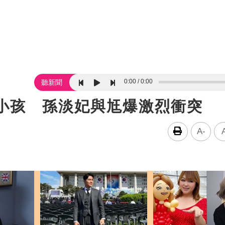
0:00
0:00
聽新聞
著小孩 孫淡妃與尪爆激烈衝突
A-