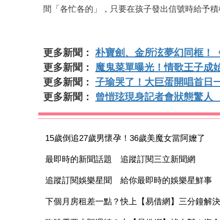
間「各忙各的」，只要在孩子發出信號時給予積
更多新聞：
朴寶劍、金所泫夢幻同框！
更多新聞：
魔鬼菜單曝光！情歌王子成始
更多新聞：
子瑜哭了！大巨蛋開唱首日
更多新聞：
曾愷玹現身記者會狀態驚人
15歲倒追27歲男懷孕！36歲美魔女當阿嬤了
最即時的新聞話題 追蹤訂閱三立新聞網
追蹤訂閱娛樂星聞 給你最即時的娛樂星鮮事
下個月房租差一點？快上【易借網】三分鐘解