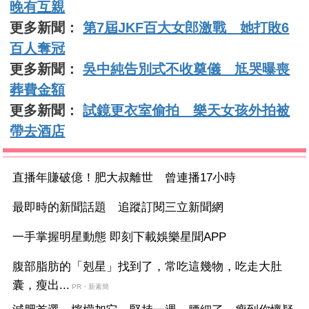
晚有互親
更多新聞：
第7屆JKF百大女郎激戰 她打敗6
百人奪冠
更多新聞：
吳中純告別式不收奠儀 尪哭曝喪
葬費金額
更多新聞：
試鏡更衣室偷拍 樂天女孩外拍被
帶去酒店
直播年賺破億！肥大叔離世 曾連播17小時
最即時的新聞話題 追蹤訂閱三立新聞網
一手掌握明星動態 即刻下載娛樂星聞APP
腹部脂肪的「剋星」找到了，常吃這幾物，吃走大肚
囊，瘦出...
PR・新素簡