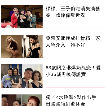
粿粿、王子偷吃消失演藝
圈 賴銘偉曝近況
亞莉安娜瘦成排骨精 家
人急介入：她不好
63歲關之琳爆奶孫戀！愛
小36歲男模傳證實
獨／<水玲瓏>製作出手
田路路領到退休金