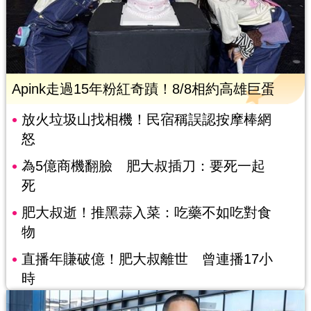
Apink走過15年粉紅奇蹟！8/8相約高雄巨蛋
放火垃圾山找相機！民宿稱誤認按摩棒網
怒
為5億商機翻臉 肥大叔插刀：要死一起
死
肥大叔逝！推黑蒜入菜：吃藥不如吃對食
物
直播年賺破億！肥大叔離世 曾連播17小
時