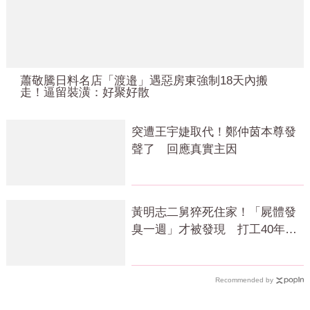
蕭敬騰日料名店「渡邉」遇惡房東強制18天內搬
走！逼留裝潢：好聚好散
突遭王宇婕取代！鄭仲茵本尊發
聲了 回應真實主因
黃明志二舅猝死住家！「屍體發
臭一週」才被發現 打工40年悲
慘餘生曝
Recommended by