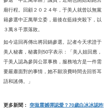
廟行程。回顧２０２４年，于美人就曾以無黨
籍參選中正萬華立委，最後在藍綠夾殺下，以
３萬８千票落敗。
如今這回再傳出將回鍋參選。記者今天求證于
美人秘書，秘書則50字表示：「美人姐回應，
于美人認為參與公眾事務，服務地方是一件需
要嚴肅面對的事情，她不願浪費時間去回答耳
語和謠傳。」
更多新聞：
突拋震撼彈認愛？70歲白冰冰認昨