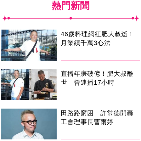
熱門新聞
46歲料理網紅肥大叔逝！
月業績千萬3心法
直播年賺破億！肥大叔離
世 曾連播17小時
田路路窮困 許常德開轟
工會理事長曹雨婷