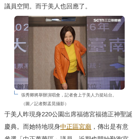
議員空間。而于美人也回應了。
張秀卿將舉辦演唱會，記者會上于美人力挺站台。
（圖／記者鄭孟晃攝影）
于美人昨現身220公園出席福德宮福德正神聖誕
慶典。而她特地現身
中正區
宮廟
，傳出是有意
參選「中正萬華區」議員，近期也開始勤跑宮