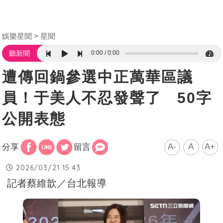
娛樂星聞
星聞
0:00
0:00
聽新聞
遭傳回鍋參選中正萬華區議
員！于美人不忍發聲了 50字
公開表態
A-
A
A+
分享
留言
2026/03/21 15:43
記者蔡維歆／台北報導