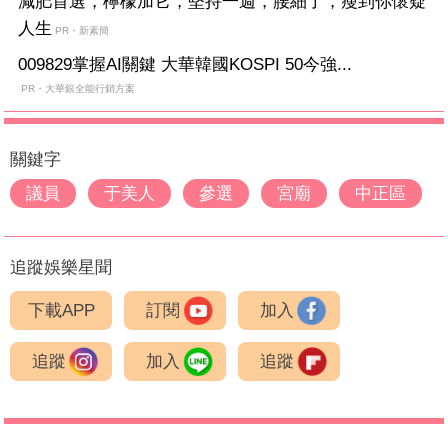
減肥首選，檸檬加它，堅持一週，腰細了，瘦到你懷疑
人生
PR・新素簡
009829掌握AI關鍵 大華韓國KOSPI 50今強...
PR・大華銀全能行銷方案
關鍵字
議員
于美人
參選
宮廟
中正區
追蹤娛樂星聞
下載APP
訂閱
加入
追蹤
加入
追蹤