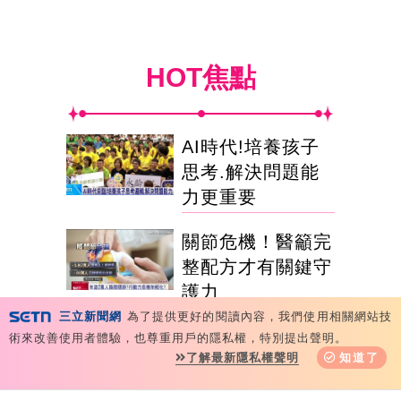
HOT焦點
AI時代!培養孩子
思考.解決問題能
力更重要
關節危機！醫籲完
整配方才有關鍵守
護力
三立新聞網
為了提供更好的閱讀內容，我們使用相關網站技
數位時代用眼過度
術來改善使用者體驗，也尊重用戶的隱私權，特別提出聲明。
了解最新隱私權聲明
知道了
專家籲當心'認知
負荷'