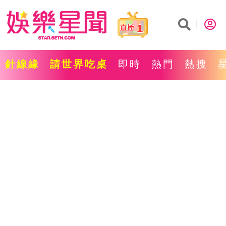
1
針線緣
請世界吃桌
即時
熱門
熱搜