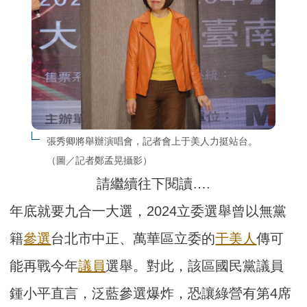
張秀卿將舉辦演唱會，記者會上于美人力挺站台。
（圖／記者鄭孟晃攝影）
請繼續往下閱讀….
年底就要九合一大選，2024立委選舉曾以無黨
籍
參選
台北市中正、萬華區立委的
于美人
傳可
能再戰今年
議員
選舉。對此，該區國民黨議員
鍾小平直言，泛藍參選爆炸，恐讓綠營有第4席