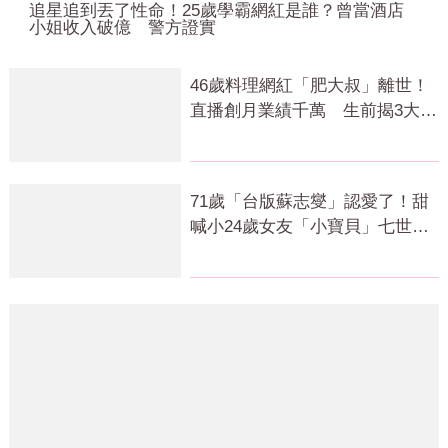
追星追到丟了性命！25歲學霸網紅是誰？曾當酒店
小姐收入破億 警方證實
46歲料理網紅「肥大叔」離世！
直播創月業績千萬 生前揭3大成
功心法
71歲「台版蘇志燮」認愛了！甜
喊小24歲女友「小寶貝」七世情
緣震撼曝光