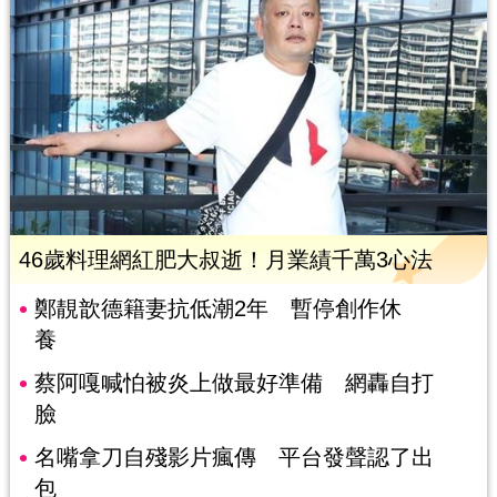
46歲料理網紅肥大叔逝！月業績千萬3心法
鄭靚歆德籍妻抗低潮2年 暫停創作休
養
蔡阿嘎喊怕被炎上做最好準備 網轟自打
臉
名嘴拿刀自殘影片瘋傳 平台發聲認了出
包