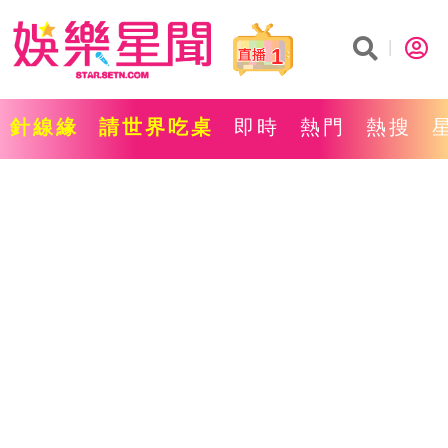
1
針線緣
請世界吃桌
即時
熱門
熱搜