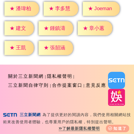
★
潘瑋柏
★
李多慧
★
Joeman
★
建文
★
鍾鎮濤
★
章小蕙
★
王凱
★
張韶涵
關於三立新聞網
隱私權聲明
三立新聞自律守則
合作提案窗口
意見反應
三立新聞網
為了提供更好的閱讀內容，我們使用相關網站技
Copyright ©2026 Sanlih E-Television All Rights
術來改善使用者體驗，也尊重用戶的隱私權，特別提出聲明。
Reserved 版權所有 盜用必究 台北市內湖區舊宗路一段159
了解最新隱私權聲明
知道了
號 02-8792-8888