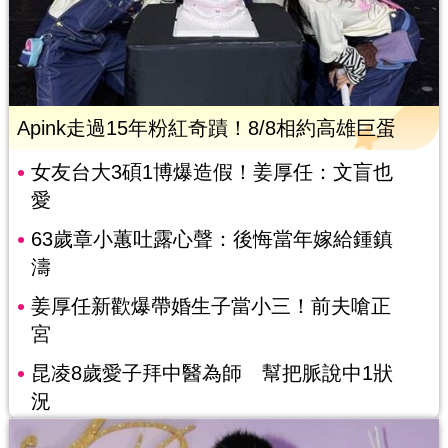
Apink走過15年粉紅奇蹟！8/8相約高雄巨蛋
女友台大3碩1博爆造假！姜厚任：文盲也
愛
63歲章小蕙吐露心聲：後悔當年嫁給鍾鎮
濤
姜厚任新歡爆帶婚生子當小三！前夫嗆正
宮
昆凌8歲愛子拜中醫為師 幫把脈說中1狀
況