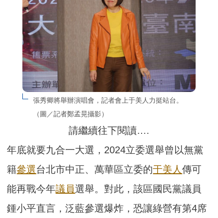
張秀卿將舉辦演唱會，記者會上于美人力挺站台。
（圖／記者鄭孟晃攝影）
請繼續往下閱讀….
年底就要九合一大選，2024立委選舉曾以無黨
籍
參選
台北市中正、萬華區立委的
于美人
傳可
能再戰今年
議員
選舉。對此，該區國民黨議員
鍾小平直言，泛藍參選爆炸，恐讓綠營有第4席