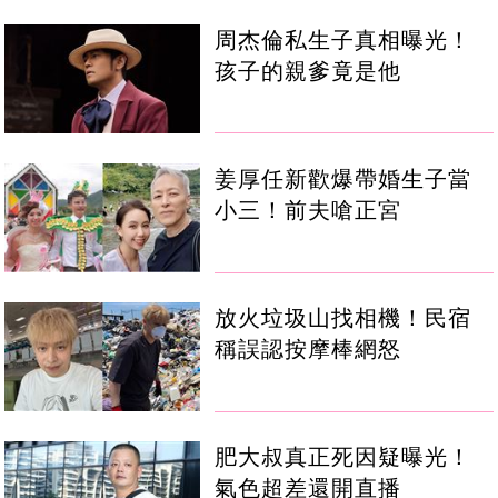
周杰倫私生子真相曝光！
孩子的親爹竟是他
姜厚任新歡爆帶婚生子當
小三！前夫嗆正宮
放火垃圾山找相機！民宿
稱誤認按摩棒網怒
肥大叔真正死因疑曝光！
氣色超差還開直播