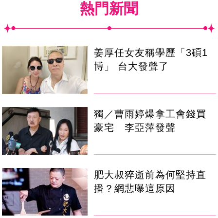
熱門新聞
姜厚任女友稱學歷「3碩1
博」 台大發聲了
獨／曹雨婷爆拿工會錢買
豪宅 李亞萍發聲
肥大叔猝逝前為何堅持直
播？網悲曝這原因