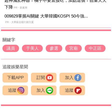
超神減肥神器！橘子不要直接吃，加點這個！體重天天
下降
PR・新素簡
009829掌握AI關鍵 大華韓國KOSPI 50今強...
PR・大華銀全能行銷方案
關鍵字
議員
于美人
參選
宮廟
中正區
追蹤娛樂星聞
下載APP
訂閱
加入
追蹤
加入
追蹤