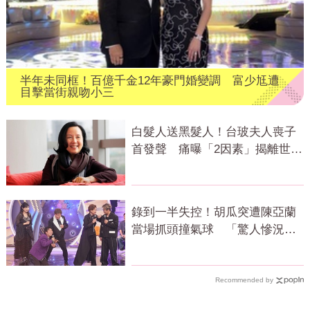
半年未同框！百億千金12年豪門婚變調 富少尪遭
目擊當街親吻小三
白髮人送黑髮人！台玻夫人喪子
首發聲 痛曝「2因素」揭離世真
相
錄到一半失控！胡瓜突遭陳亞蘭
當場抓頭撞氣球 「驚人慘況」
曝光
Recommended by