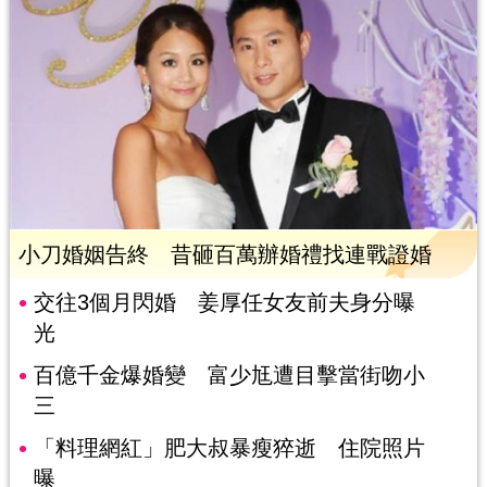
小刀婚姻告終 昔砸百萬辦婚禮找連戰證婚
交往3個月閃婚 姜厚任女友前夫身分曝
光
百億千金爆婚變 富少尪遭目擊當街吻小
三
「料理網紅」肥大叔暴瘦猝逝 住院照片
曝