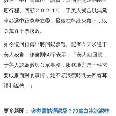
廟行程。回顧２０２４年，于美人就曾以無黨
籍參選中正萬華立委，最後在藍綠夾殺下，以
３萬８千票落敗。
如今這回再傳出將回鍋參選。記者今天求證于
美人秘書，秘書則50字表示：「美人姐回應，
于美人認為參與公眾事務，服務地方是一件需
要嚴肅面對的事情，她不願浪費時間去回答耳
語和謠傳。」
更多新聞：
突拋震撼彈認愛？70歲白冰冰認昨