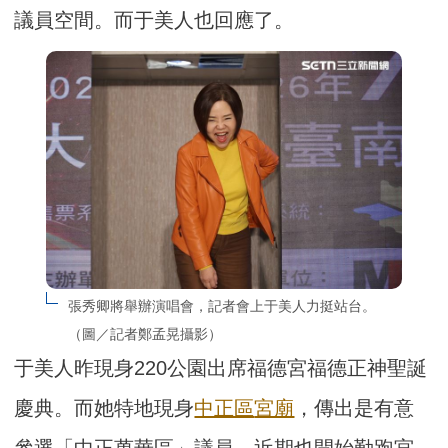
議員空間。而于美人也回應了。
張秀卿將舉辦演唱會，記者會上于美人力挺站台。
（圖／記者鄭孟晃攝影）
于美人昨現身220公園出席福德宮福德正神聖誕
慶典。而她特地現身
中正區
宮廟
，傳出是有意
參選「中正萬華區」議員，近期也開始勤跑宮