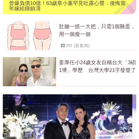
曾爆負債10億！63歲章小蕙罕見吐露心聲：後悔當
年嫁給鍾鎮濤
肚腩一抓一大把，只需1個雞蛋，
用一個瘦一個
PR (新素簡)
姜厚任小24歲女友自稱台大「3碩
1博」學歷 台灣大學21字發聲了