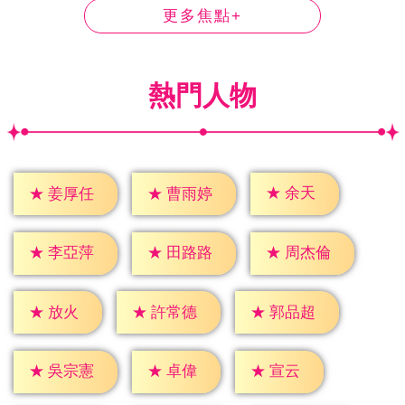
更多焦點+
熱門人物
★
余天
★
姜厚任
★
曹雨婷
★
李亞萍
★
田路路
★
周杰倫
★
放火
★
許常德
★
郭品超
★
卓偉
★
宣云
★
吳宗憲