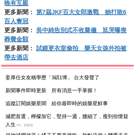
晚有互親
更多新聞：
第7屆JKF百大女郎激戰 她打敗6
百人奪冠
更多新聞：
吳中純告別式不收奠儀 尪哭曝喪
葬費金額
更多新聞：
試鏡更衣室偷拍 樂天女孩外拍被
帶去酒店
姜厚任女友稱學歷「3碩1博」 台大發聲了
新聞事件即時更新 所有消息一手掌握！
追蹤訂閱娛樂星聞 給你最即時的娛樂星鮮事
減肥首選，檸檬加它，堅持一週，腰細了，瘦到你懷疑
人生
PR・新素簡