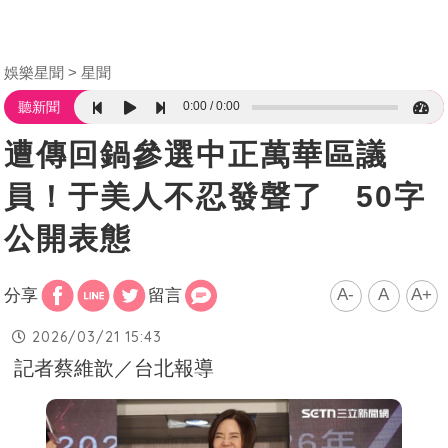
娛樂星聞
星聞
0:00
0:00
聽新聞
遭傳回鍋參選中正萬華區議
員！于美人不忍發聲了 50字
公開表態
A-
A
A+
分享
留言
2026/03/21 15:43
記者蔡維歆／台北報導