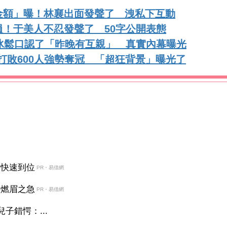
金額」曝！林襄出面發聲了 洩私下互動
！于美人不忍發聲了 50字公開表態
冰鬆口認了「昨晚有互親」 真實內幕曝光
她打敗600人強勢奪冠 「超狂背景」曝光了
金快速到位
PR・易借網
決燃眉之急
PR・易借網
子錯愕：...