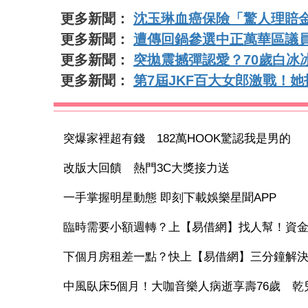
更多新聞：
沈玉琳血癌保險「驚人理賠
更多新聞：
遭傳回鍋參選中正萬華區議員
更多新聞：
突拋震撼彈認愛？70歲白冰
更多新聞：
第7屆JKF百大女郎激戰！
突爆家裡超有錢 182萬HOOK驚認我是男的
改版大回饋 熱門3C大獎接力送
一手掌握明星動態 即刻下載娛樂星聞APP
臨時需要小額週轉？上【易借網】找人幫！資
下個月房租差一點？快上【易借網】三分鐘解
中風臥床5個月！大咖音樂人病逝享壽76歲 乾兒