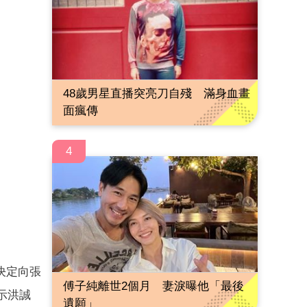
48歲男星直播突亮刀自殘 滿身血畫
面瘋傳
4
決定向張
傅子純離世2個月 妻淚曝他「最後
示洪誠
遺願」