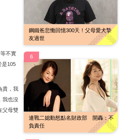
鋼鐵爸悲慟回憶300天！父母愛犬摯
友過世
騙等不實
6
是105
為貴，我
，我也沒
在父母雙
連戰二媳動怒點名財政部 開轟：不
負責任