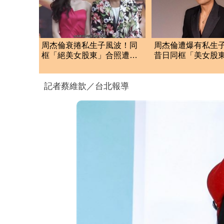
周杰倫衰捲私生子風波！同
周杰倫遭爆有私生
框「絕美女股東」合照遭瘋
昔日同框「美女股
傳 驚人內幕曝光
照」 杰威爾發聲
記者蔡維歆／台北報導