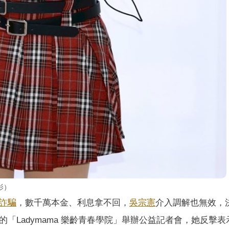
影）
詐騙
，數千萬本金、利息拿不回，
吳宗憲
介入調解也無效，
「Ladymama 樂齡青春學院」舉辦公益記者會，她反擊表