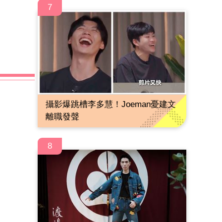
7
攝影爆跳槽李多慧！Joeman憂建文
離職發聲
8