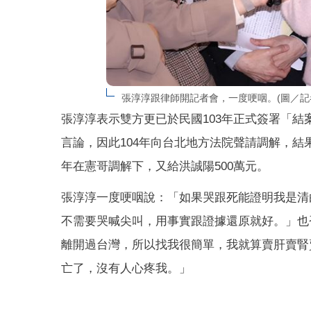
張淳淳跟律師開記者會，一度哽咽。(圖／
張淳淳表示雙方更已於民國103年正式簽署「
言論，因此104年向台北地方法院聲請調解，結果1
年在憲哥調解下，又給洪誠陽500萬元。
張淳淳一度哽咽說：「如果哭跟死能證明我是清
不需要哭喊尖叫，用事實跟證據還原就好。」也
離開過台灣，所以找我很簡單，我就算賣肝賣腎
亡了，沒有人心疼我。」