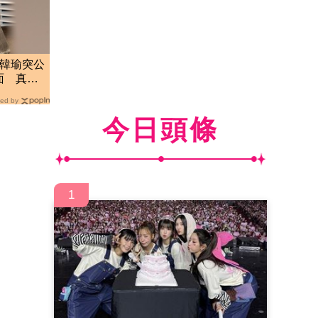
！韓瑜突公
面 真實
ed by
今日頭條
1