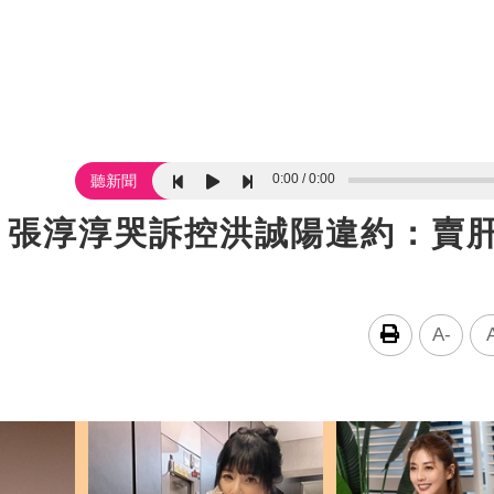
0:00
0:00
聽新聞
！張淳淳哭訴控洪誠陽違約：賣
A-