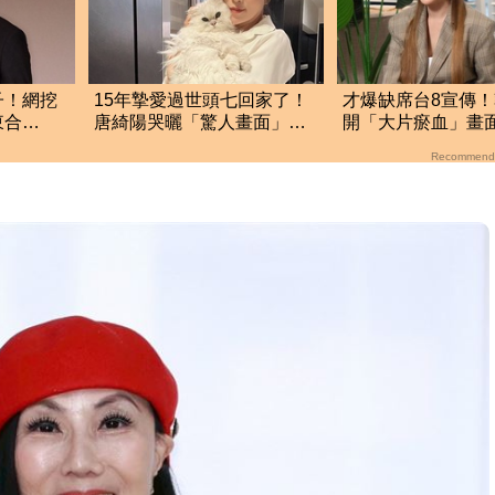
子！網挖
15年摯愛過世頭七回家了！
才爆缺席台8宣傳
東合
唐綺陽哭曬「驚人畫面」惹
開「大片瘀血」畫
了
鼻酸 網全看哭
近況曝光了
Recommend