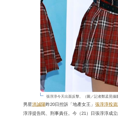
張淳淳今天出面反擊。（圖／記者鄭孟晃攝
男星
洪誠陽
昨20日控訴「地產女王」
張淳淳
投資
淳淳提告民、刑事責任。今（21）日張淳淳成立的