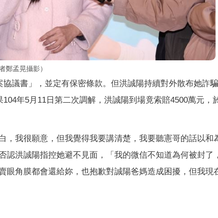
記者鄭孟晃攝影）
結案協議書」，並定有保密條款。但洪誠陽持續對外散布她詐
04年5月11日第二次調解，洪誠陽到場竟索賠4500萬元，於
白，我很願意，但我覺得我要講清楚，我要聽憲哥的話以和
否認洪誠陽指控她避不見面，「我的微信不知道為何被封了
賣眼角膜都會還給妳，也抱歉對誠陽爸媽造成困擾，但我現