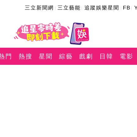
三立新聞網
三立藝能
追蹤娛樂星聞
FB
熱門
熱搜
星聞
綜藝
戲劇
日韓
電影