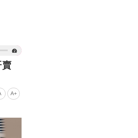
肝賣
A
A+