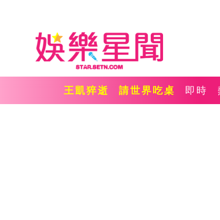
王凱猝逝
請世界吃桌
即時