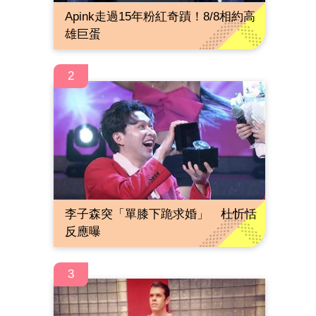
Apink走過15年粉紅奇蹟！8/8相約高
雄巨蛋
2
李子森突「單膝下跪求婚」 杜忻恬
反應曝
3