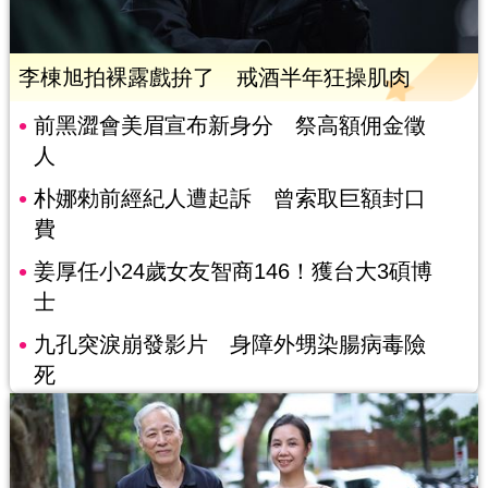
李棟旭拍裸露戲拚了 戒酒半年狂操肌肉
前黑澀會美眉宣布新身分 祭高額佣金徵
人
朴娜勑前經紀人遭起訴 曾索取巨額封口
費
姜厚任小24歲女友智商146！獲台大3碩博
士
九孔突淚崩發影片 身障外甥染腸病毒險
死