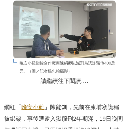
晚安小雞指控合作廠商陳絹卿以減刑為誘詐騙他400萬
元。（圖／記者楊忠翰攝影）
請繼續往下閱讀….
網紅「
晚安小雞
」陳能釧，先前在柬埔寨謊稱
被綁架，事後遭逮入獄服刑2年期滿，19日晚間