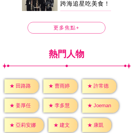
跨海追星吃美食！
更多焦點+
熱門人物
★
田路路
★
曹雨婷
★
許常德
★
姜厚任
★
李多慧
★
Joeman
★
建文
★
康凱
★
亞莉安娜