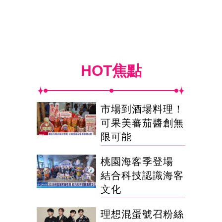
HOT焦點
市場到酒場料理！
可果美蕃茄醬創無
限可能
桃園海客季登場
結合科技認識海客
文化
理想混蛋號召粉絲