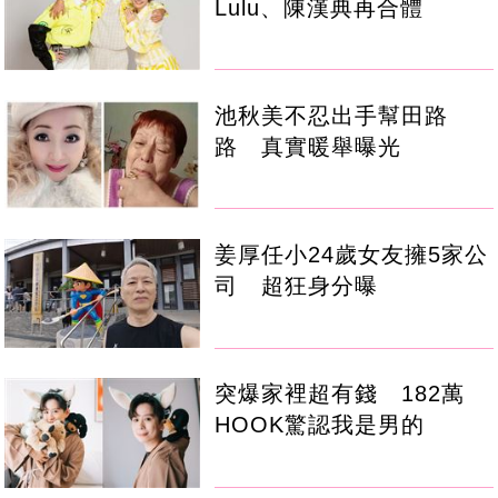
Lulu、陳漢典再合體
池秋美不忍出手幫田路
路 真實暖舉曝光
姜厚任小24歲女友擁5家公
司 超狂身分曝
突爆家裡超有錢 182萬
HOOK驚認我是男的