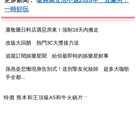
更多新聞：
嗆蔣萬安活不過2028年 宜蘭男：
一時好玩
蕭敬騰日料店遇惡房東！強制18天內搬走
改版大回饋 熱門3C大獎接力送
追蹤訂閱娛樂星聞 給你最即時的娛樂星鮮事
孫燕姿悲慟現身告別式！送別摯友化妝師 超多大咖歌
手全都...
特價 熊本和王頂級A5和牛火鍋片
PR