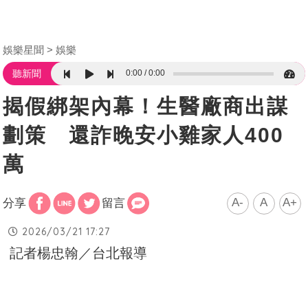
娛樂星聞
娛樂
0:00
0:00
聽新聞
揭假綁架內幕！生醫廠商出謀
劃策 還詐晚安小雞家人400
萬
A-
A
A+
分享
留言
2026/03/21 17:27
記者楊忠翰／台北報導