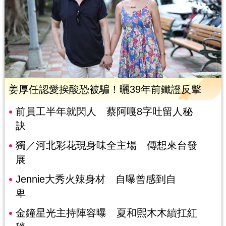
姜厚任認愛挨酸恐被騙！曬39年前鐵證反擊
前員工半年就閃人 蔡阿嘎8字吐留人秘
訣
獨／河北彩花現身味全主場 傳想來台發
展
Jennie大秀火辣身材 自曝曾感到自
卑
金鐘星光主持陣容曝 夏和熙木木續扛紅