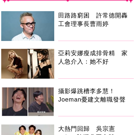
田路路窮困 許常德開轟
工會理事長曹雨婷
亞莉安娜瘦成排骨精 家
人急介入：她不好
攝影爆跳槽李多慧！
Joeman憂建文離職發聲
大熱門回歸 吳宗憲