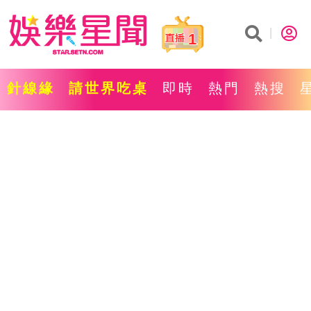
1
針線緣
請世界吃桌
即時
熱門
熱搜