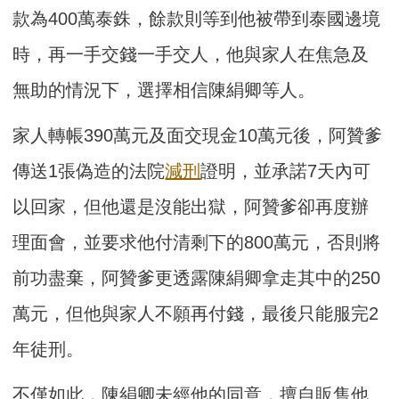
款為400萬泰銖，餘款則等到他被帶到泰國邊境
時，再一手交錢一手交人，他與家人在焦急及
無助的情況下，選擇相信陳絹卿等人。
家人轉帳390萬元及面交現金10萬元後，阿贊爹
傳送1張偽造的法院
減刑
證明，並承諾7天內可
以回家，但他還是沒能出獄，阿贊爹卻再度辦
理面會，並要求他付清剩下的800萬元，否則將
前功盡棄，阿贊爹更透露陳絹卿拿走其中的250
萬元，但他與家人不願再付錢，最後只能服完2
年徒刑。
不僅如此，陳絹卿未經他的同意，擅自販售他