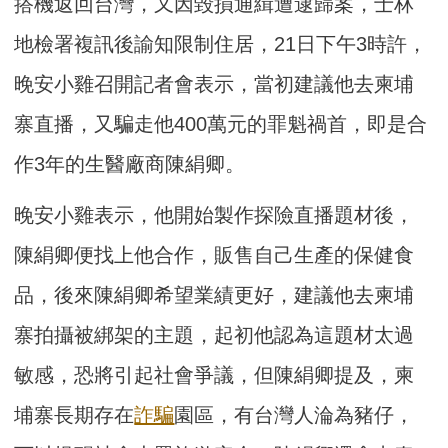
搭機返回台灣，又因毀損通緝遭逮歸案，士林
地檢署複訊後諭知限制住居，21日下午3時許，
晚安小雞召開記者會表示，當初建議他去柬埔
寨直播，又騙走他400萬元的罪魁禍首，即是合
作3年的生醫廠商陳絹卿。
晚安小雞表示，他開始製作探險直播題材後，
陳絹卿便找上他合作，販售自己生產的保健食
品，後來陳絹卿希望業績更好，建議他去柬埔
寨拍攝被綁架的主題，起初他認為這題材太過
敏感，恐將引起社會爭議，但陳絹卿提及，柬
埔寨長期存在
詐騙
園區，有台灣人淪為豬仔，