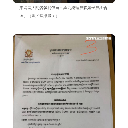
柬埔寨人阿贊爹提供自己與前總理洪森姪子洪杰合
照。（圖／翻攝畫面）