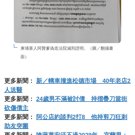
柬埔寨人阿贊爹偽造法院減刑證明。（圖／翻攝畫
面）
更多新聞：
新／轎車撞進松德市場 40年老店2
人送醫
更多新聞：
24歲男不滿被討債 持摺疊刀當街
砍傷債主
更多新聞：
阿公店約談判2打8 他持剪刀狂刺
助友突圍