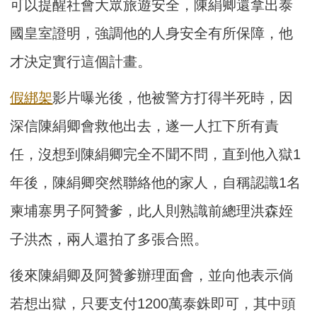
可以提醒社會大眾旅遊安全，陳絹卿還拿出泰
國皇室證明，強調他的人身安全有所保障，他
才決定實行這個計畫。
假綁架
影片曝光後，他被警方打得半死時，因
深信陳絹卿會救他出去，遂一人扛下所有責
任，沒想到陳絹卿完全不聞不問，直到他入獄1
年後，陳絹卿突然聯絡他的家人，自稱認識1名
柬埔寨男子阿贊爹，此人則熟識前總理洪森姪
子洪杰，兩人還拍了多張合照。
後來陳絹卿及阿贊爹辦理面會，並向他表示倘
若想出獄，只要支付1200萬泰銖即可，其中頭