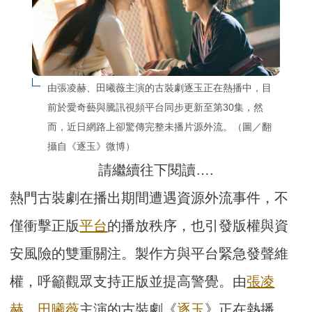
由張凌赫、田曦薇主演的古裝劇逐玉正在熱播中，目
前於愛奇藝與騰訊視頻平台同步更新至第30集，然
而，近日網路上卻驚傳完整未播片源外流。（圖／翻
攝自《逐玉》微博）
請繼續往下閱讀….
熱門古裝劇在播出期間遭遇資源外流事件，不
僅衝擊正版
平台
的播放秩序，也引發版權與資
安風險的雙重關注。製作方與平台緊急發聲維
權，呼籲觀眾支持正版並提高警覺。由
張凌
赫
、
田曦薇
主演的古裝劇《
逐玉
》正在熱播