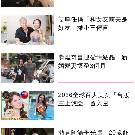
姜厚任揭「和女友前夫是
好友」撇小三傳言
蕭煌奇喜迎愛情結晶 新
婚愛妻懷孕3個月
2026全球百大美女「台版
三上悠亞」首入圍
拋開阿湯哥光環 20歲舒