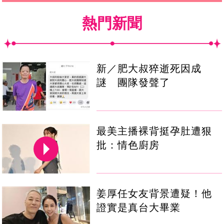
熱門新聞
新／肥大叔猝逝死因成
謎 團隊發聲了
最美主播裸背挺孕肚遭狠
批：情色廚房
姜厚任女友背景遭疑！他
證實是真台大畢業