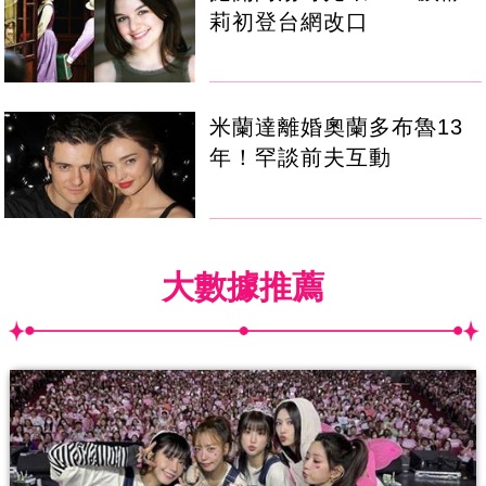
莉初登台網改口
米蘭達離婚奧蘭多布魯13
年！罕談前夫互動
大數據推薦