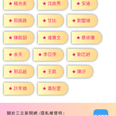
★
安迪
★
楊光友
★
沈政男
★
甘比
★
田路路
★
劉鑾雄
★
陳凱韻
★
連勝文
★
蔡依珊
★
余天
★
李亞萍
★
劉芯妤
★
王凱
★
陳沂
★
郭品超
★
許常德
★
蕭彤雯
關於三立新聞網
隱私權聲明