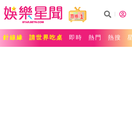
1
針線緣
請世界吃桌
即時
熱門
熱搜