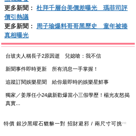
更多新聞：
杜拜千層台美價差曝光 瑪菲司評
價引熱議
更多新聞：
周子瑜爆料哥哥黑歷史 童年被揍
真相曝光
台玻夫人稱長子2原因逝 兒媳嗆：我不信
新聞事件即時更新 所有消息一手掌握！
追蹤訂閱娛樂星聞 給你最即時的娛樂星鮮事
獨家／姜厚任小24歲新歡爆當小三假學歷！楊光友怒揭
真實...
特價 銀沙黑曜石貔貅一對 招財避邪 / 兩尺寸可挑
PR