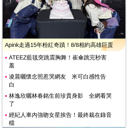
Apink走過15年粉紅奇蹟！8/8相約高雄巨蛋
ATEEZ藍毯突跳震胸舞！崔傘跳完秒害
羞
凌晨曬懷念照惹哭網友 米可白感性告
白
林逸欣曬林春銘生前珍貴身影 全網看哭
了
經紀人車內強吻女星挨告！最終栽在錄音
檔