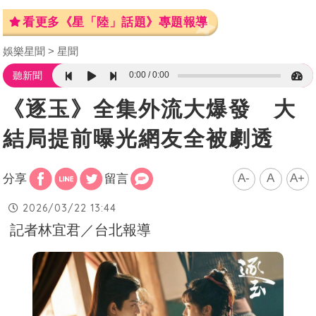
看更多《星「陸」話題》專題報導
娛樂星聞
星聞
0:00
0:00
聽新聞
《逐玉》全集外流大爆發 大
結局提前曝光網友全被劇透
A-
A
A+
分享
留言
2026/03/22 13:44
記者林宜君／台北報導