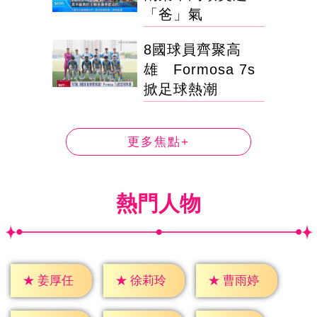
「爸」氣
8國球員齊聚高
雄 Formosa 7s
掀足球熱潮
更多焦點+
熱門人物
★
姜厚任
★
徐莉玲
★
曹雨婷