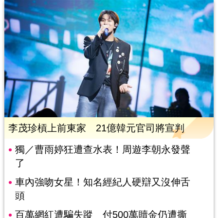
李茂珍槓上前東家 21億韓元官司將宣判
獨／曹雨婷狂遭查水表！周遊李朝永發聲
了
車內強吻女星！知名經紀人硬辯又沒伸舌
頭
百萬網紅遭騙失蹤 付500萬贖金仍遭撕