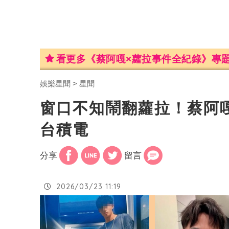
看更多《蔡阿嘎×蘿拉事件全紀錄》專
娛樂星聞
星聞
窗口不知鬧翻蘿拉！蔡阿
台積電
分享
留言
2026/03/23 11:19