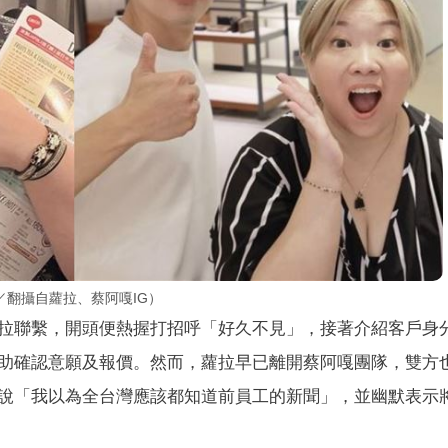
翻攝自蘿拉、蔡阿嘎IG）
拉聯繫，開頭便熱握打招呼「好久不見」，接著介紹客戶身
助確認意願及報價。然而，蘿拉早已離開蔡阿嘎團隊，雙方
說「我以為全台灣應該都知道前員工的新聞」，並幽默表示