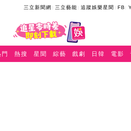
三立新聞網
三立藝能
追蹤娛樂星聞
FB
熱門
熱搜
星聞
綜藝
戲劇
日韓
電影