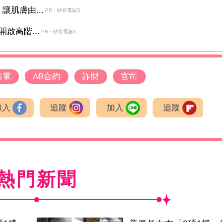
肌膚由...
PR・矽谷電波X
啟高階...
PR・矽谷電波X
積電
AB合約
詐財
官司
加入
追蹤
加入
追蹤
熱門新聞