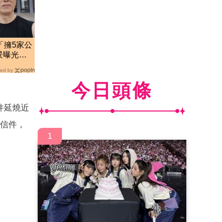
「擁5家公
景曝光：
ed by
今日頭條
件延燒近
信件，
1