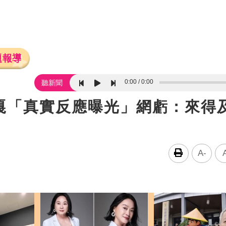
題報導
0:00
0:00
聽新聞
嘎「真實反應曝光」網虧：來得
A-