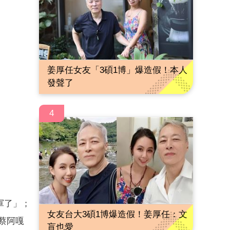
姜厚任女友「3碩1博」爆造假！本人
發聲了
4
軍了」；
女友台大3碩1博爆造假！姜厚任：文
蔡阿嘎
盲也愛