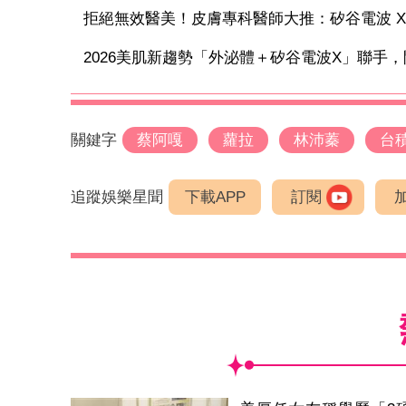
拒絕無效醫美！皮膚專科醫師大推：矽谷電波 X 讓
2026美肌新趨勢「外泌體＋矽谷電波X」聯手，開
關鍵字
蔡阿嘎
蘿拉
林沛蓁
台
追蹤娛樂星聞
下載APP
訂閱