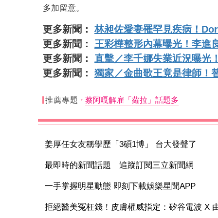
多加留意。
更多新聞：
林昶佐愛妻罹罕見疾病！Do
更多新聞：
王彩樺整形內幕曝光！李進
更多新聞：
直擊／李千娜失業近況曝光
更多新聞：
獨家／金曲歌王竟是律師！
推薦專題
蔡阿嘎解雇「蘿拉」話題多
姜厚任女友稱學歷「3碩1博」 台大發聲了
最即時的新聞話題 追蹤訂閱三立新聞網
一手掌握明星動態 即刻下載娛樂星聞APP
拒絕醫美冤枉錢！皮膚權威指定：矽谷電波 X 由內