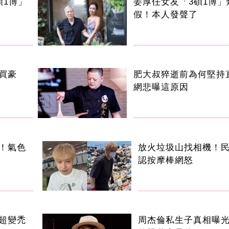
碩1博」
姜厚任女友「3碩1博」
假！本人發聲了
買豪
肥大叔猝逝前為何堅持
網悲曝這原因
！氣色
放火垃圾山找相機！
認按摩棒網怒
超變禿
周杰倫私生子真相曝