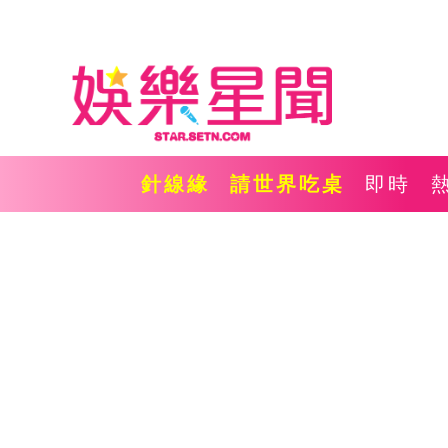
針線緣
請世界吃桌
即時