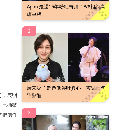
Apink走過15年粉紅奇蹟！8/8相約高
雄巨蛋
2
廣末涼子走過低谷吐真心 被兒一句
分，表明
話點醒
也已撕破
3
將把信件