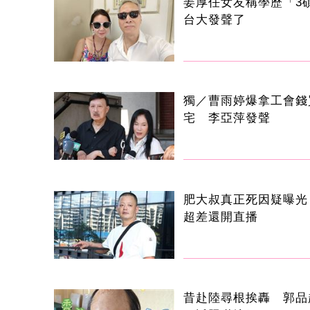
姜厚任女友稱學歷「3
台大發聲了
獨／曹雨婷爆拿工會錢
宅 李亞萍發聲
肥大叔真正死因疑曝光
超差還開直播
昔赴陸尋根挨轟 郭品