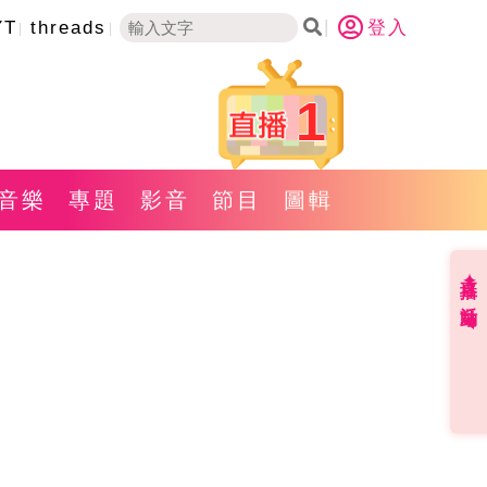
YT
threads
登入
1
音樂
專題
影音
節目
圖輯
直播✦活動