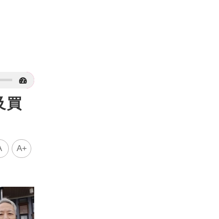
及買
A
A+