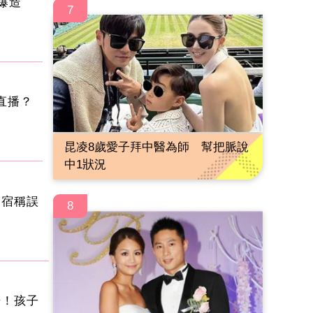
爆造
7
直播？
昆凌8歲愛子拜中醫為師 幫把脈說
中1狀況
民宿稱誤
8
光！孩子