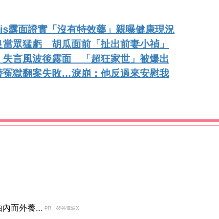
ris露面證實「沒有特效藥」親曝健康現況
良當眾猛虧 胡瓜面前「扯出前妻小禎」
！失言風波後露面 「超狂家世」被爆出
替冤獄翻案失敗…淚崩：他反過來安慰我
而外養...
PR・矽谷電波X