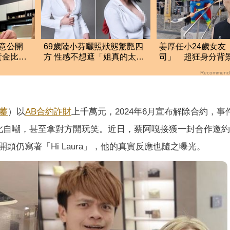
意公開
69歲陸小芬曬照狀態驚艷四
姜厚任小24歲女友
黃金比例
方 性感不想遮「姐真的太
司」 超狂身分背
辣」
層級比我高
Recommend
蓁
）以
AB合約
詐財
上千萬元，2024年6月宣布解除合約，事
此自嘲，甚至拿對方開玩笑。近日，蔡阿嘎接獲一封合作邀約
仍寫著「Hi Laura」，他的真實反應也隨之曝光。