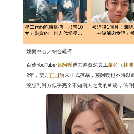
星二代約吃海底撈「只帶10
被追殺1個月！陳隨
元」點貴的 別人代墊餐費
「神級滷肉食譜」
他從不還
配方 網全暴動了
娛樂中心／綜合報導
百萬YouTuber
蔡阿嘎
過去遭資深員工
蘿拉
（
林沛
2年，雙方
官司
尚未正式落幕，蔡阿嘎也不時以
沒想到對方似乎完全不知兩人之間的糾紛，信件開頭