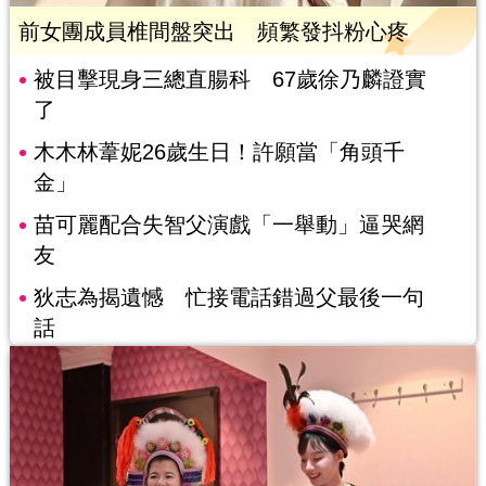
前女團成員椎間盤突出 頻繁發抖粉心疼
被目擊現身三總直腸科 67歲徐乃麟證實
了
木木林葦妮26歲生日！許願當「角頭千
金」
苗可麗配合失智父演戲「一舉動」逼哭網
友
狄志為揭遺憾 忙接電話錯過父最後一句
話