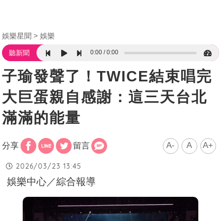
娛樂星聞
娛樂
0:00
0:00
聽新聞
子瑜發聲了！TWICE結束唱完
大巨蛋親自感謝：這三天台北
滿滿的能量
A-
A
A+
分享
留言
2026/03/23 13:45
娛樂中心／綜合報導