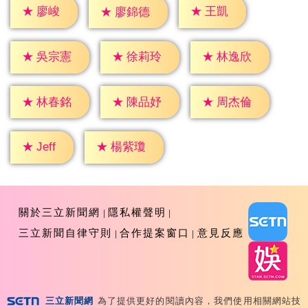
★
廖峻
★
王凱
★
廖錦德
★
吳宗憲
★
徐莉玲
★
林逸欣
★
林春銘
★
陳品妤
★
周杰倫
★
Jeff
★
楊紫瓊
關於三立新聞網
隱私權聲明
三立新聞自律守則
合作提案窗口
意見反應
三立新聞網
為了提供更好的閱讀內容，我們使用相關網站技