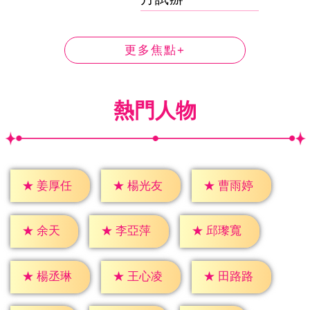
更多焦點+
熱門人物
★
姜厚任
★
楊光友
★
曹雨婷
★
余天
★
李亞萍
★
邱瓈寬
★
楊丞琳
★
王心凌
★
田路路