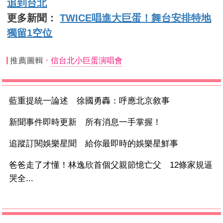
追到台北
更多新聞：
TWICE唱進大巨蛋！舞台安排特地
獨留1空位
推薦圖輯
信台北小巨蛋演唱會
藍重提統一論述 徐國勇轟：呼應北京敘事
新聞事件即時更新 所有消息一手掌握！
追蹤訂閱娛樂星聞 給你最即時的娛樂星鮮事
爸爸走了才懂！林逸欣首個父親節憶亡父 12條家規逼
哭全...