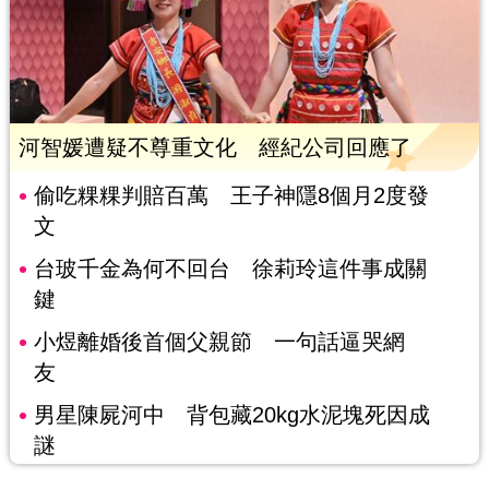
河智媛遭疑不尊重文化 經紀公司回應了
偷吃粿粿判賠百萬 王子神隱8個月2度發
文
台玻千金為何不回台 徐莉玲這件事成關
鍵
小煜離婚後首個父親節 一句話逼哭網
友
男星陳屍河中 背包藏20kg水泥塊死因成
謎