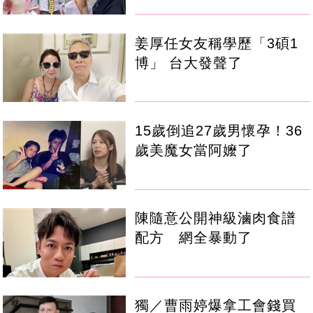
姜厚任女友稱學歷「3碩1
博」 台大發聲了
15歲倒追27歲男懷孕！36
歲美魔女當阿嬤了
陳隨意公開神級滷肉食譜
配方 網全暴動了
獨／曹雨婷爆拿工會錢買