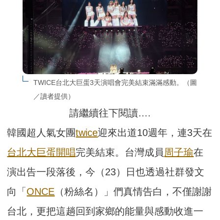
TWICE台北大巨蛋3天演唱會完美結束滿滿感動。（圖
／讀者提供）
請繼續往下閱讀….
韓國超人氣女團
twice
迎來出道10週年，連3天在
台北大巨蛋
開唱
完美結束。台灣成員
周子瑜
在
演出告一段落後，今（23）日也透過社群發文
向「
ONCE
（粉絲名）」們真情告白，不僅謝謝
台北，更把這趟回到家鄉的能量與感動收進一