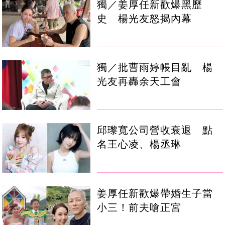
獨／姜厚任新歡爆黑歷
史 楊光友怒揭內幕
獨／批曹雨婷帳目亂 楊
光友再轟余天工會
邱瓈寬公司營收衰退 點
名王心凌、楊丞琳
姜厚任新歡爆帶婚生子當
小三！前夫嗆正宮