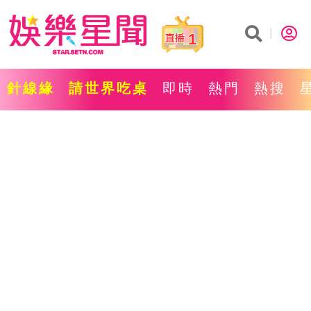
1
針線緣
請世界吃桌
即時
熱門
熱搜