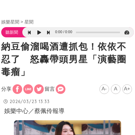
娛樂星聞
星聞
0:00
0:00
聽新聞
納豆偷溜喝酒遭抓包！依依不
忍了 怒轟帶頭男星「演藝圈
毒瘤」
A-
A
A+
分享
留言
2026/03/23 13:33
娛樂中心／蔡佩伶報導