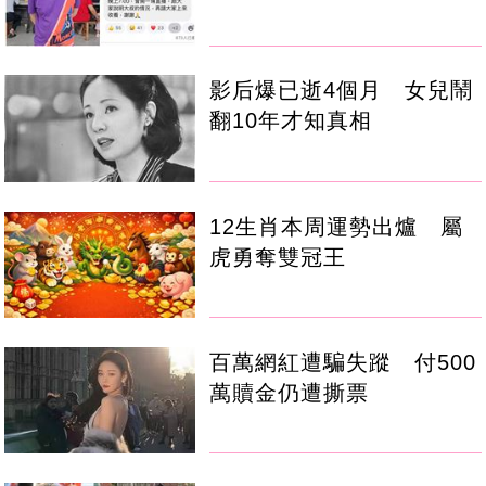
影后爆已逝4個月 女兒鬧
翻10年才知真相
12生肖本周運勢出爐 屬
虎勇奪雙冠王
百萬網紅遭騙失蹤 付500
萬贖金仍遭撕票