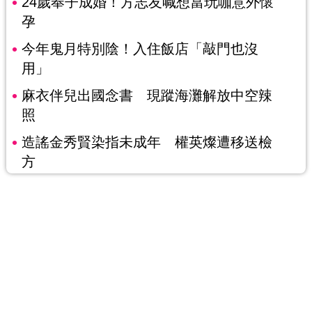
24歲奉子成婚！方志友喊想當玩咖意外懷
孕
今年鬼月特別陰！入住飯店「敲門也沒
用」
麻衣伴兒出國念書 現蹤海灘解放中空辣
照
造謠金秀賢染指未成年 權英燦遭移送檢
方