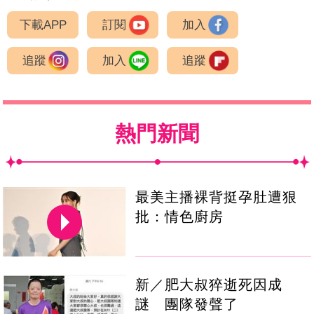
下載APP
訂閱
加入
追蹤
加入
追蹤
熱門新聞
最美主播裸背挺孕肚遭狠
批：情色廚房
新／肥大叔猝逝死因成
謎 團隊發聲了