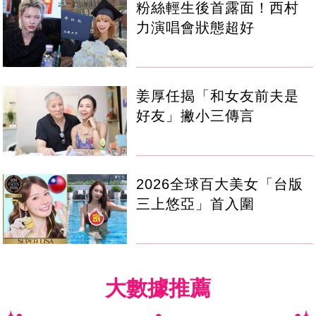
粉絲輕生後首露面！西村
力演唱會狀態超好
姜厚任揭「和女友前夫是
好友」撇小三傳言
2026全球百大美女「台版
三上悠亞」首入圍
大數據推薦