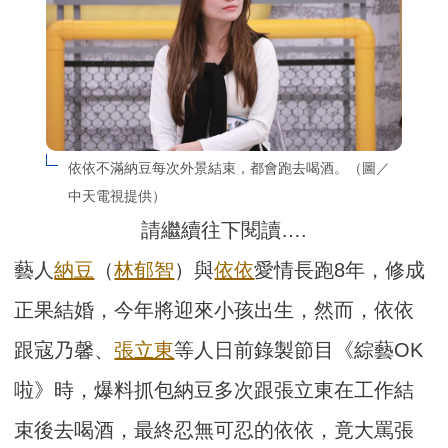
依依不滿納豆每次外景結束，都會跑去喝酒。（圖／
中天電視提供）
請繼續往下閱讀….
藝人
納豆
（
林郁智
）與
依依
愛情長跑8年，修成
正果結婚，今年將迎來小孩出生，然而，依依
跟寇乃馨、
張立東
等人日前錄製節目《綜藝OK
啦》時，爆料抓包納豆多次跟張立東在工作結
束後去喝酒，最終忍無可忍的依依，竟大罵張