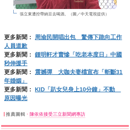
張立東遭控帶納豆去喝酒。（圖／中天電視提供）
更多新聞：
周渝民開唱出包 驚傳下跪向工作
人員道歉
更多新聞：
鍾明軒才賣慘「吃老本度日」中國
秒伸援手
更多新聞：
震撼彈 大咖夫妻檔宣布「斬斷31
年婚姻」
更多新聞：
KID「趴女兒身上10分鐘」不動
原因曝光
推薦圖輯
陳依依接受三立新聞網專訪