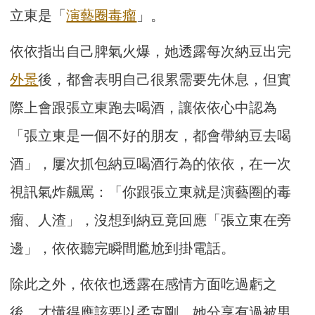
立東是「
演藝圈毒瘤
」。
依依指出自己脾氣火爆，她透露每次納豆出完
外景
後，都會表明自己很累需要先休息，但實
際上會跟張立東跑去喝酒，讓依依心中認為
「張立東是一個不好的朋友，
都會帶納豆去喝
酒」，屢次抓包納豆喝酒行為的依依，在一次
視訊氣炸飆罵：「你跟張立東就是演藝圈的毒
瘤、人渣」，沒想到納豆竟回應「張立東在旁
邊」，依依聽完瞬間尷尬到掛電話。
除此之外，依依也透露在感情方面吃過虧之
後，才懂得應該要以柔克剛，她分享有過被男