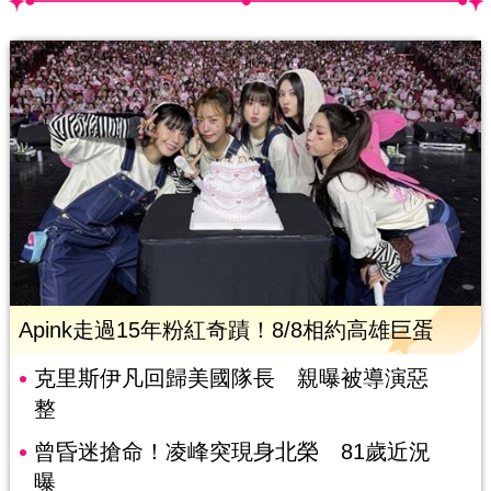
Apink走過15年粉紅奇蹟！8/8相約高雄巨蛋
克里斯伊凡回歸美國隊長 親曝被導演惡
整
曾昏迷搶命！凌峰突現身北榮 81歲近況
曝