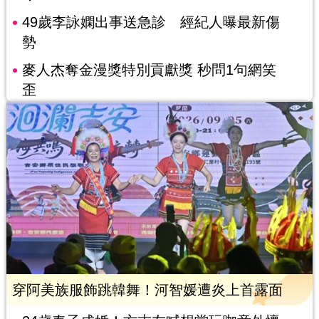
49歲李詠嫻出事送急診 經紀人曝最新傷
勢
麥人杰奪金漫獎特別貢獻獎 秒問1句網笑
歪
穿阿美族服飾跳韓舞！河智媛遭炎上首露面