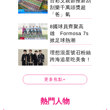
台彩父親節推新刮
刮樂千萬頭獎超
「爸」氣
8國球員齊聚高
雄 Formosa 7s
掀足球熱潮
理想混蛋號召粉絲
跨海追星吃美食！
更多焦點+
熱門人物