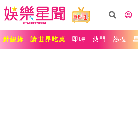
1
針線緣
請世界吃桌
即時
熱門
熱搜