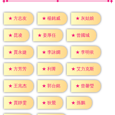
★
方志友
★
楊銘威
★
灰姑娘
★
昆凌
★
姜厚任
★
曾國城
★
賈永婕
★
李詠嫻
★
李明依
★
利菁
★
方芳芳
★
艾力克斯
★
王兆杰
★
郭台銘
★
曾馨瑩
★
狄鶯
★
孫鵬
★
賈靜雯