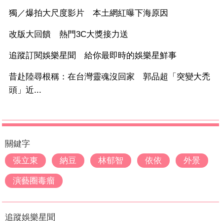
獨／爆拍大尺度影片 本土網紅曝下海原因
改版大回饋 熱門3C大獎接力送
追蹤訂閱娛樂星聞 給你最即時的娛樂星鮮事
昔赴陸尋根稱：在台灣靈魂沒回家 郭品超「突變大禿
頭」近...
關鍵字
張立東
納豆
林郁智
依依
外景
演藝圈毒瘤
追蹤娛樂星聞