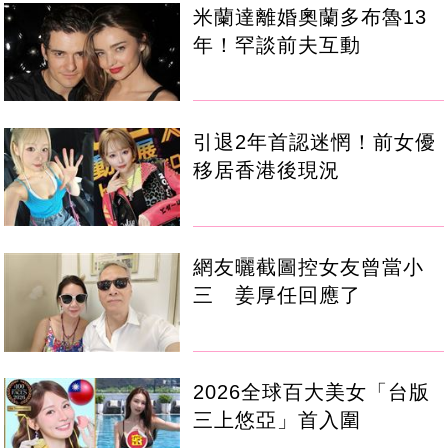
米蘭達離婚奧蘭多布魯13
年！罕談前夫互動
引退2年首認迷惘！前女優
移居香港後現況
網友曬截圖控女友曾當小
三 姜厚任回應了
2026全球百大美女「台版
三上悠亞」首入圍