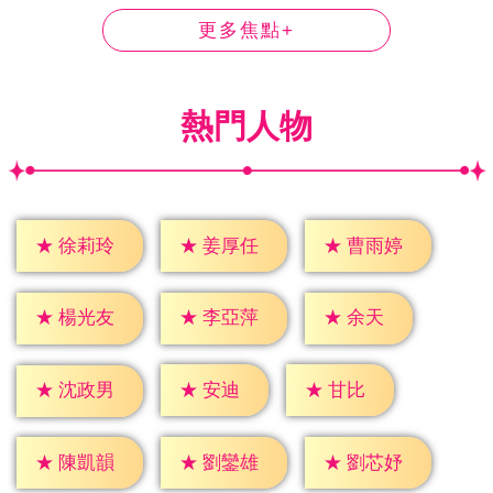
更多焦點+
熱門人物
★
徐莉玲
★
姜厚任
★
曹雨婷
★
余天
★
楊光友
★
李亞萍
★
安迪
★
甘比
★
沈政男
★
陳凱韻
★
劉鑾雄
★
劉芯妤