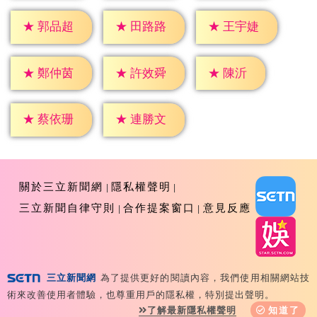
★
郭品超
★
田路路
★
王宇婕
★
陳沂
★
鄭仲茵
★
許效舜
★
蔡依珊
★
連勝文
關於三立新聞網
隱私權聲明
三立新聞自律守則
合作提案窗口
意見反應
三立新聞網
為了提供更好的閱讀內容，我們使用相關網站技
Copyright ©2026 Sanlih E-Television All Rights
術來改善使用者體驗，也尊重用戶的隱私權，特別提出聲明。
Reserved 版權所有 盜用必究 台北市內湖區舊宗路一段159
了解最新隱私權聲明
知道了