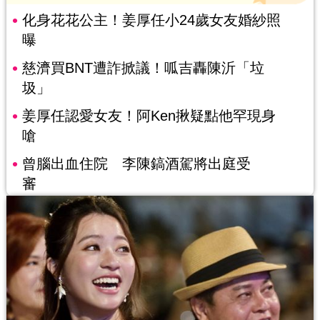
化身花花公主！姜厚任小24歲女友婚紗照
曝
慈濟買BNT遭詐掀議！呱吉轟陳沂「垃
圾」
姜厚任認愛女友！阿Ken揪疑點他罕現身
嗆
曾腦出血住院 李陳鎬酒駕將出庭受
審