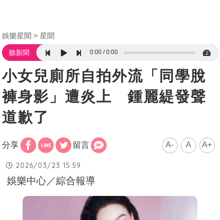
娛樂星聞
星聞
0:00
0:00
聽新聞
小女兒廁所自拍外流「同學脫
褲身影」遭炎上 鍾麗緹發聲
道歉了
A-
A
A+
分享
留言
2026/03/23 15:59
娛樂中心／綜合報導