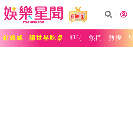
1
針線緣
請世界吃桌
即時
熱門
熱搜