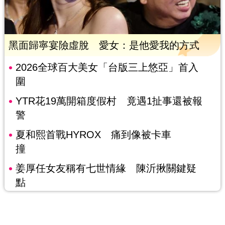
黑面歸寧宴險虛脫 愛女：是他愛我的方式
2026全球百大美女「台版三上悠亞」首入
圍
YTR花19萬開箱度假村 竟遇1扯事還被報
警
夏和熙首戰HYROX 痛到像被卡車
撞
姜厚任女友稱有七世情緣 陳沂揪關鍵疑
點