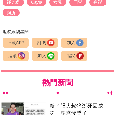
鍾麗緹
Cayla
女兒
同學
身影
廁所
追蹤娛樂星聞
下載APP
訂閱
加入
追蹤
加入
追蹤
熱門新聞
新／肥大叔猝逝死因成
謎 團隊發聲了