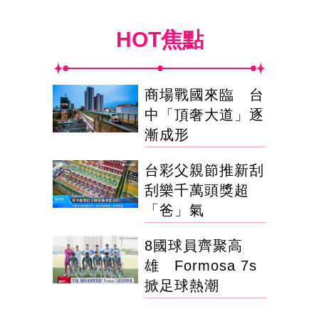
HOT焦點
商場戰國來臨 台
中「頂奢大道」逐
漸成形
台彩父親節推新刮
刮樂千萬頭獎超
「爸」氣
8國球員齊聚高
雄 Formosa 7s
掀足球熱潮