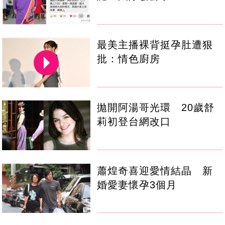
最美主播裸背挺孕肚遭狠
批：情色廚房
拋開阿湯哥光環 20歲舒
莉初登台網改口
蕭煌奇喜迎愛情結晶 新
婚愛妻懷孕3個月