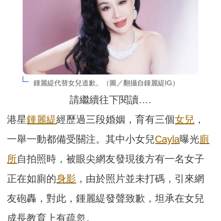
鍾麗緹代替女兒道歉。（圖／翻攝自鍾麗緹IG）
請繼續往下閱讀….
港星
鍾麗緹
經歷過三段婚姻，育有三個
女兒
，
一舉一動都備受關注。其中小女兒
Cayla
曝光
廁
所
自拍照時，被眼尖網友發現後方有一名女子
正在如廁的
身影
，由於照片並未打碼，引來網
友砲轟，對此，鍾麗緹發聲致歉，坦承在女兒
成長教育上有疏忽。