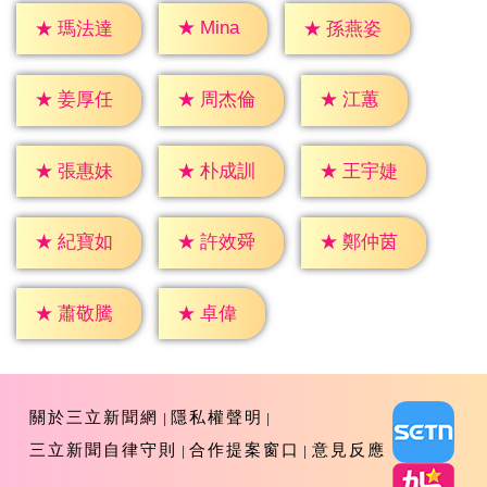
★
Mina
★
瑪法達
★
孫燕姿
★
江蕙
★
姜厚任
★
周杰倫
★
張惠妹
★
朴成訓
★
王宇婕
★
紀寶如
★
許效舜
★
鄭仲茵
★
卓偉
★
蕭敬騰
關於三立新聞網
隱私權聲明
三立新聞自律守則
合作提案窗口
意見反應