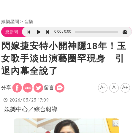
娛樂星聞
音樂
0:00
0:00
聽新聞
閃嫁捷安特小開神隱18年！玉
女歌手淡出演藝圈罕現身 引
退內幕全說了
A-
A
A+
分享
留言
2026/03/23 17:09
娛樂中心／綜合報導