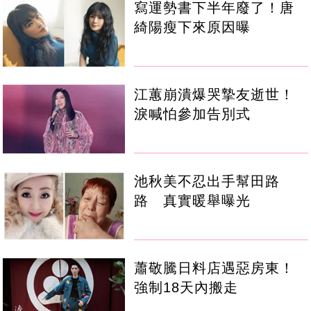
寫運勢書下半年廢了！唐
綺陽瘦下來原因曝
江蕙崩潰爆哭摯友逝世！
淚喊怕參加告別式
池秋美不忍出手幫田路
路 真實暖舉曝光
蕭敬騰日料店遇惡房東！
強制18天內搬走