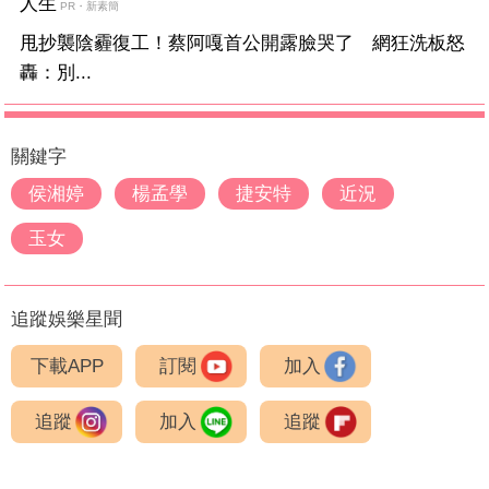
人生
PR・新素簡
甩抄襲陰霾復工！蔡阿嘎首公開露臉哭了 網狂洗板怒
轟：別...
關鍵字
侯湘婷
楊孟學
捷安特
近況
玉女
追蹤娛樂星聞
下載APP
訂閱
加入
追蹤
加入
追蹤