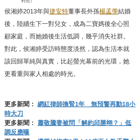
料照）
侯湘婷2013年與
捷安特
董事長外孫
楊孟學
結婚
後，陸續生下一對兒女，成為二寶媽後全心照
顧家庭，而她婚後生活低調，幾乎消失社群。
對此，侯湘婷受訪時態度淡然，認為生活本就
該回歸單純與真實，比起螢光幕前的光環，她
更看重與家人相處的時光。
更多新聞：
網紅律師換腎1年 無預警再動18小
時大刀
更多新聞：
蕭敬騰妻被問「解約邱勝翊？」低
調反應曝