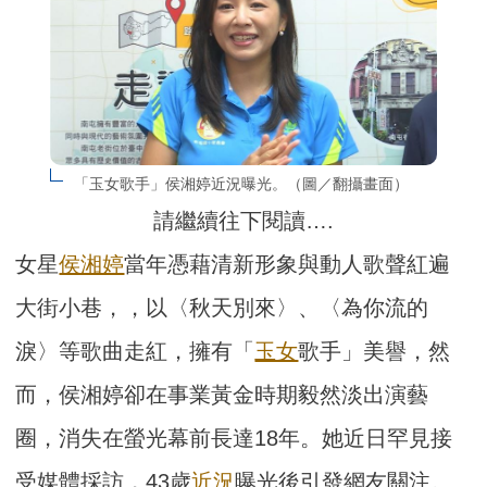
「玉女歌手」侯湘婷近況曝光。（圖／翻攝畫面）
請繼續往下閱讀….
女星
侯湘婷
當年憑藉清新形象與動人歌聲紅遍
大街小巷，，以〈秋天別來〉、〈為你流的
淚〉等歌曲走紅，擁有「
玉女
歌手」美譽，然
而，侯湘婷卻在事業黃金時期毅然淡出演藝
圈，消失在螢光幕前長達18年。她近日罕見接
受媒體採訪，43歲
近況
曝光後引發網友關注。