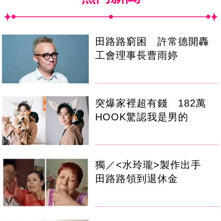
田路路窮困 許常德開轟
工會理事長曹雨婷
突爆家裡超有錢 182萬
HOOK驚認我是男的
獨／<水玲瓏>製作出手
田路路領到退休金