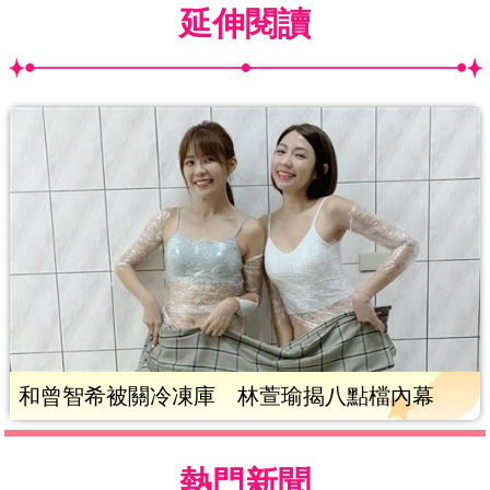
延伸閱讀
和曾智希被關冷凍庫 林萱瑜揭八點檔內幕
熱門新聞