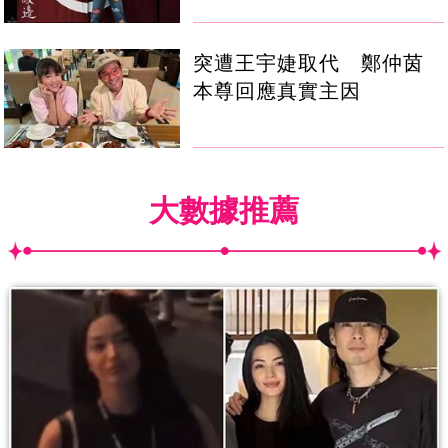
突遭王宇婕取代 鄭仲茵
本尊回應真實主因
大數據推薦