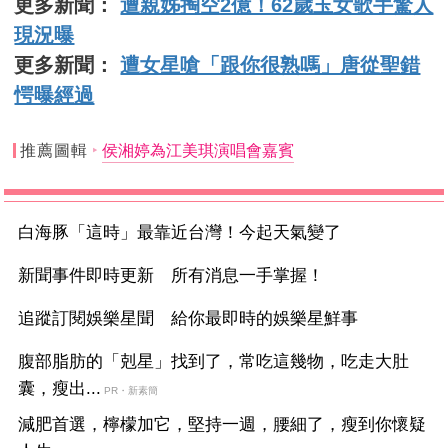
更多新聞：
遭親姊掏空2億！62歲玉女歌手驚人
現況曝
更多新聞：
遭女星嗆「跟你很熟嗎」唐從聖錯
愕曝經過
推薦圖輯
侯湘婷為江美琪演唱會嘉賓
白海豚「這時」最靠近台灣！今起天氣變了
新聞事件即時更新 所有消息一手掌握！
追蹤訂閱娛樂星聞 給你最即時的娛樂星鮮事
腹部脂肪的「剋星」找到了，常吃這幾物，吃走大肚
囊，瘦出...
PR・新素簡
減肥首選，檸檬加它，堅持一週，腰細了，瘦到你懷疑