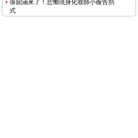
張韶涵來了！悲慟現身化妝師小薇告別
式