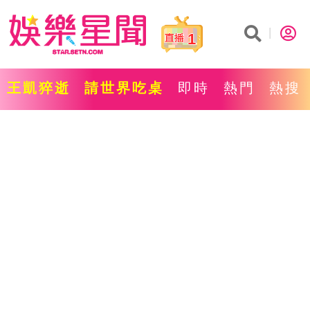
1
王凱猝逝
請世界吃桌
即時
熱門
熱搜