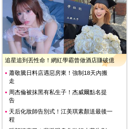
追星追到丟性命！網紅學霸曾做酒店賺破億
蕭敬騰日料店遇惡房東！強制18天內搬
走
周杰倫被抹黑有私生子！杰威爾點名提
告
天后化妝師告別式！江美琪素顏送最後一
程