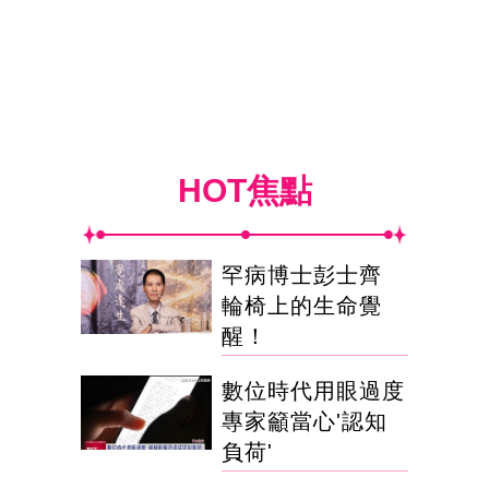
HOT焦點
罕病博士彭士齊
輪椅上的生命覺
醒！
數位時代用眼過度
專家籲當心'認知
負荷'