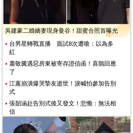
吳建豪二婚嬌妻現身曼谷！甜蜜合照首曝光
台男星轉戰直播 面試8次遭嗆：以為多
紅
蕭敬騰遇惡房東被寄存證信函！喜鵲回應
了
江蕙崩潰爆哭摯友逝世！淚喊怕參加告別
式
張韶涵赴告別式後又發文！悲慟：無法相
信