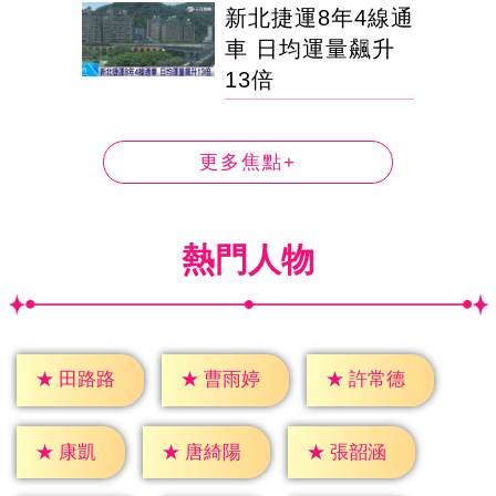
新北捷運8年4線通
車 日均運量飆升
13倍
更多焦點+
熱門人物
★
田路路
★
曹雨婷
★
許常德
★
康凱
★
唐綺陽
★
張韶涵