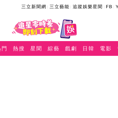
三立新聞網
三立藝能
追蹤娛樂星聞
FB
熱門
熱搜
星聞
綜藝
戲劇
日韓
電影