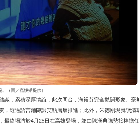
堤。（圖／嚞娛樂提供）
結識，累積深厚情誼，此次同台，海裕芬完全拋開形象、毫
奏，透過語言鋪陳讓笑點層層推進；此外，朱德剛現就讀清
，最終場將於4月25日在高雄登場，並由陳漢典強勢接棒擔