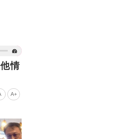
 他情
A
A+