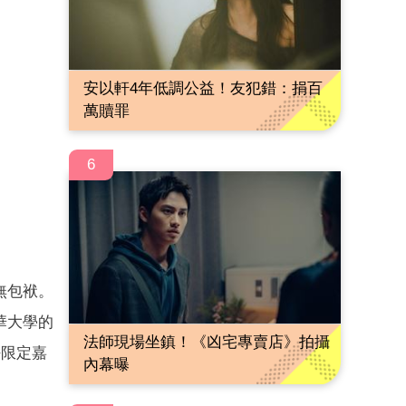
安以軒4年低調公益！友犯錯：捐百
萬贖罪
6
無包袱。
華大學的
法師現場坐鎮！《凶宅專賣店》拍攝
任限定嘉
內幕曝