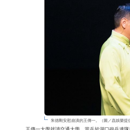
朱德剛安慰崩潰的王傳一。（圖／嚞娛樂提
王傳一大學就讀交通大學，當兵於湖口砲兵連隊