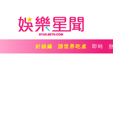
針線緣
請世界吃桌
即時