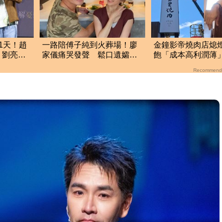
1天！趙
一路陪傅子純到火葬場！廖
金鐘影帝燒肉店熄
 劉亮佐
家儀痛哭發聲 鬆口遺孀
飽「成本高利潤薄
Corrinna狀態
因 下一步計畫開
Recommend