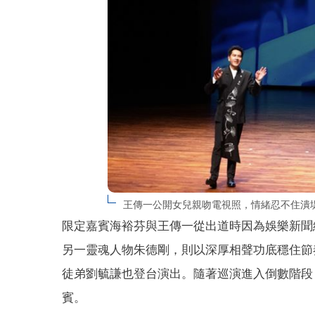
王傳一公開女兒親吻電視照，情緒忍不住潰
限定嘉賓海裕芬與王傳一從出道時因為娛樂新聞
另一靈魂人物朱德剛，則以深厚相聲功底穩住節
徒弟劉毓謙也登台演出。隨著巡演進入倒數階段
賓。