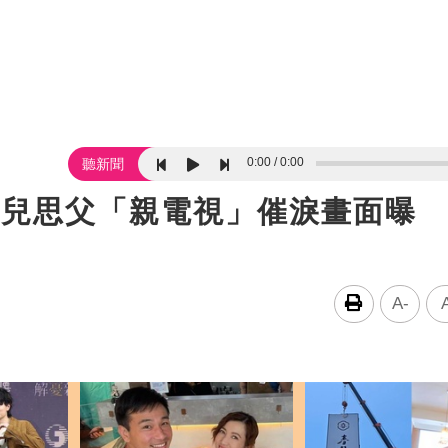
0:00
0:00
聽新聞
女兒思父「親電視」催淚畫面曝
A-