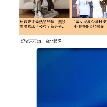
柯震東才爆熱戀舒華！無預
4歲女兒夏令營只撐
警拋喜訊「公布全新身分」2
小僑損失金額曝光
愛犬離世成關鍵
心碎：爸爸不好嗎
記者宋亭誼／台北報導