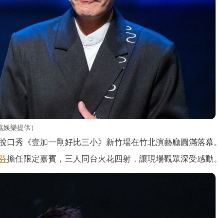
嚞娛樂提供）
脫口秀《壹加一剛好比三小》新竹場在竹北演藝廳圓滿落幕
芬
擔任限定嘉賓，三人同台火花四射，讓現場觀眾深受感動