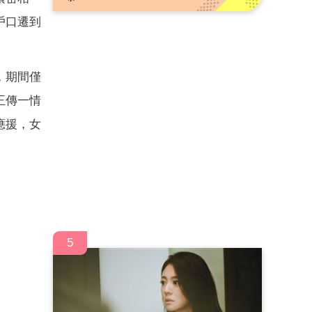
戶口遷到
，期間僅
王傳一情
應援，女
5