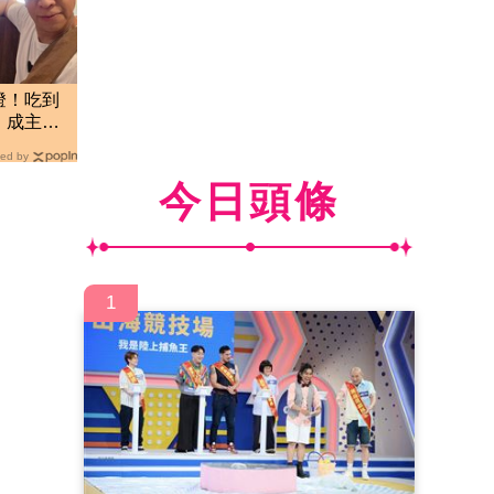
燈！吃到
」成主
私廚
ed by
今日頭條
1