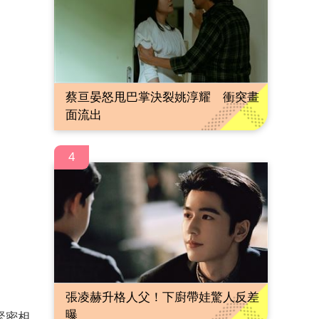
蔡亘晏怒甩巴掌決裂姚淳耀 衝突畫
面流出
4
張凌赫升格人父！下廚帶娃驚人反差
曝
緊密相