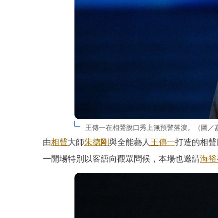
王傳一在相聲脫口秀上無預警落淚。（圖／
由
相聲
大師
朱德剛
與全能藝人
王傳一
打造的相聲
一開場特別以客語向觀眾問候，本場也邀請
海裕