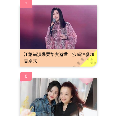
7
江蕙崩潰爆哭摯友逝世！淚喊怕參加
告別式
8