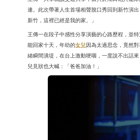
連。此次帶著人生首場相聲脫口秀回到新竹演出
新竹，這裡已經是我的家。」
王傳一在段子中感性分享演藝的心路歷程，並特
能回家十天，年幼的
女兒
因為太過思念，竟然對
緒瞬間潰堤，在台上激動哽咽，一度說不出話來
兒見狀也大喊：「爸爸加油！」