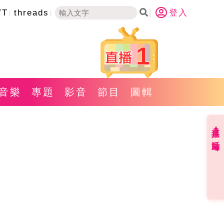
YT
threads
登入
1
音樂
專題
影音
節目
圖輯
直播✦活動