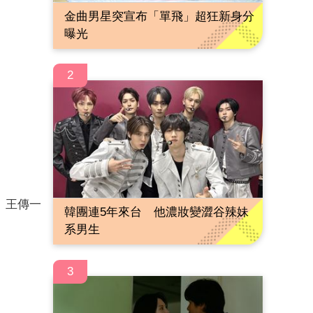
金曲男星突宣布「單飛」超狂新身分
曝光
2
。王傳一
韓團連5年來台 他濃妝變澀谷辣妹
。
系男生
3