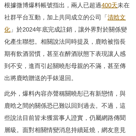
根據微博爆料帳號指出，兩人已超過
400天
未在
社群平台互動，加上共同成立的公司「
清晗文
化
」於2024年底完成註銷，讓外界對於關係變
化產生聯想。相關說法同時提及，鹿晗被指長
期有飲酒習慣，甚至在醉酒狀態下表現讓人感
到不安，進而引起關曉彤母親的不滿，甚至傳
出將鹿晗贈送的手錶退回。
此外，爆料內容亦聲稱關曉彤已有新戀情，與
鹿晗之間的關係恐已難以回到過去。不過，這
些說法目前皆未獲當事人證實，仍屬網路傳聞
層級。面對相關情變消息持續延燒，網友意見