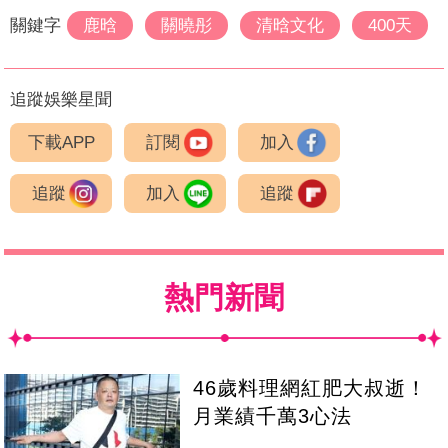
關鍵字
鹿晗
關曉彤
清晗文化
400天
追蹤娛樂星聞
下載APP
訂閱
加入
追蹤
加入
追蹤
熱門新聞
46歲料理網紅肥大叔逝！
月業績千萬3心法