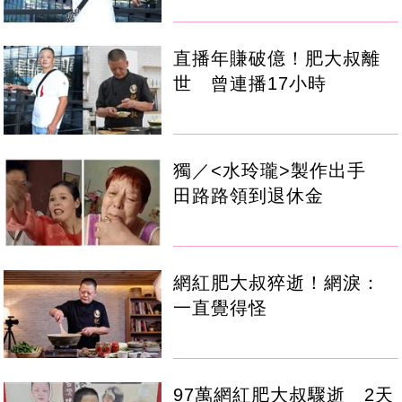
直播年賺破億！肥大叔離
世 曾連播17小時
獨／<水玲瓏>製作出手
田路路領到退休金
網紅肥大叔猝逝！網淚：
一直覺得怪
97萬網紅肥大叔驟逝 2天