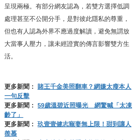
呈現兩極。有部分網友認為，若雙方選擇低調
處理甚至不公開分手，是對彼此隱私的尊重，
但也有人認為外界不應過度解讀，避免無謂放
大當事人壓力，讓未經證實的傳言影響雙方生
活。
更多新聞：
賭王千金美照翻車？網嫌太瘦本人
一句反擊
更多新聞：
59歲溫碧近照曝光 網驚喊「太凍
齡了」
更多新聞：
玖壹壹健志寵妻無上限！甜到讓人
羨慕