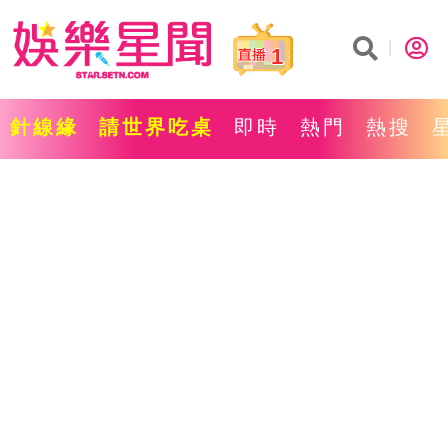
1
針線緣
請世界吃桌
即時
熱門
熱搜