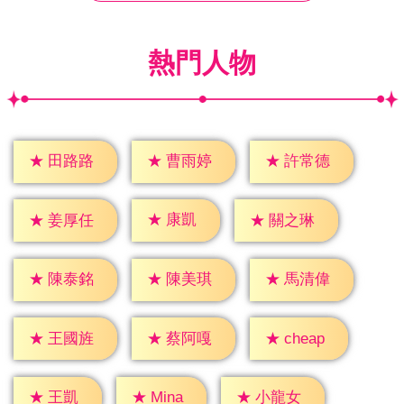
熱門人物
★
田路路
★
曹雨婷
★
許常德
★
康凱
★
姜厚任
★
關之琳
★
陳泰銘
★
陳美琪
★
馬清偉
★
cheap
★
王國旌
★
蔡阿嘎
★
王凱
★
Mina
★
小龍女