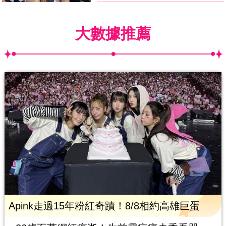
大數據推薦
Apink走過15年粉紅奇蹟！8/8相約高雄巨蛋