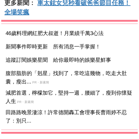
更多新聞：
車太鉉女兒秒看破爸爸節目任務！
全場笑瘋
46歲料理網紅肥大叔逝！月業績千萬3心法
新聞事件即時更新 所有消息一手掌握！
追蹤訂閱娛樂星聞 給你最即時的娛樂星鮮事
腹部脂肪的「剋星」找到了，常吃這幾物，吃走大肚
囊，瘦出...
PR・新素簡
減肥首選，檸檬加它，堅持一週，腰細了，瘦到你懷疑
人生
PR・新素簡
田路路晚景淒涼！許常德開轟工會理事長曹雨婷不忍
了：別只...