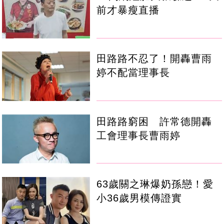
前才暴瘦直播
田路路不忍了！開轟曹雨
婷不配當理事長
田路路窮困 許常德開轟
工會理事長曹雨婷
63歲關之琳爆奶孫戀！愛
小36歲男模傳證實