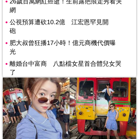
26歲百萬網紅癌逝！生前露疤痕走秀看哭
網
公視預算遭砍10.2億 江宏恩罕見開
砲
肥大叔曾狂播17小時！億元商機代價曝
光
離婚台中富商 八點檔女星首合體兒女哭
了