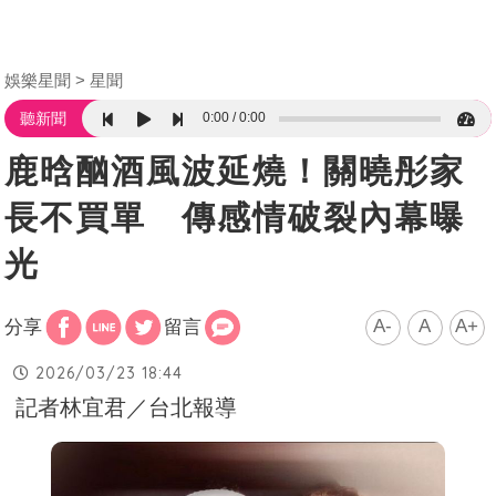
娛樂星聞
星聞
0:00
0:00
聽新聞
鹿晗酗酒風波延燒！關曉彤家
長不買單 傳感情破裂內幕曝
光
A-
A
A+
分享
留言
2026/03/23 18:44
記者林宜君／台北報導