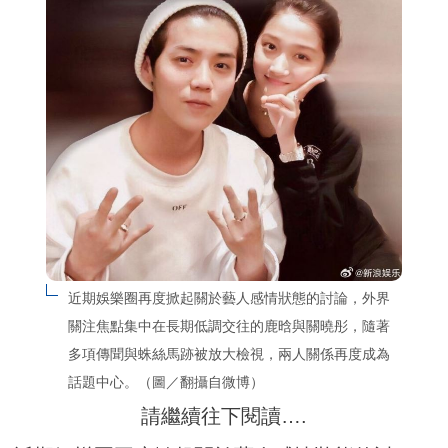
近期娛樂圈再度掀起關於藝人感情狀態的討論，外界
關注焦點集中在長期低調交往的鹿晗與關曉彤，隨著
多項傳聞與蛛絲馬跡被放大檢視，兩人關係再度成為
話題中心。（圖／翻攝自微博）
請繼續往下閱讀….