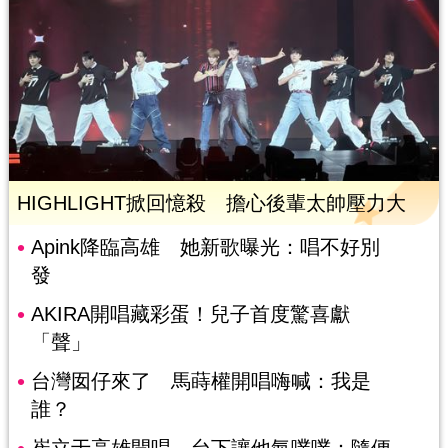
HIGHLIGHT掀回憶殺 擔心後輩太帥壓力大
Apink降臨高雄 她新歌曝光：唱不好別
發
AKIRA開唱藏彩蛋！兒子首度驚喜獻
「聲」
台灣囡仔來了 馬蒔權開唱嗨喊：我是
誰？
崔立于高雄開唱 台下讓他氣噗噗：隨便