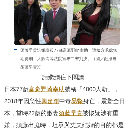
須藤早貴涉嫌謀殺77歲富豪野崎幸助，遭檢方求處無
期徒刑，大阪高等法院宣布二審判決。（圖／翻攝自
須藤早貴X）
請繼續往下閱讀….
日本77歲
富豪
野崎幸助
號稱「4000人斬」，
2018年因急性
興奮劑
中毒
暴斃
身亡，震驚全日
本，當時22歲的嫩妻
須藤早貴
被懷疑涉有重
嫌，須藤出庭時，坦承與丈夫結婚的目的都是