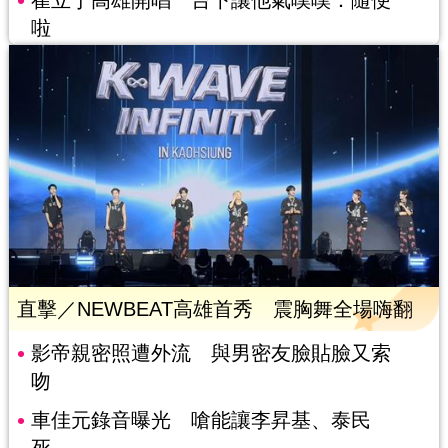
啦
直擊／NEWBEAT高雄首秀 震胸舞全場嗨翻
影帝親密照遭外流 與男密友臉貼臉又索
吻
車佳元錄音曝光 嗆能讓李昇基、泰民
死