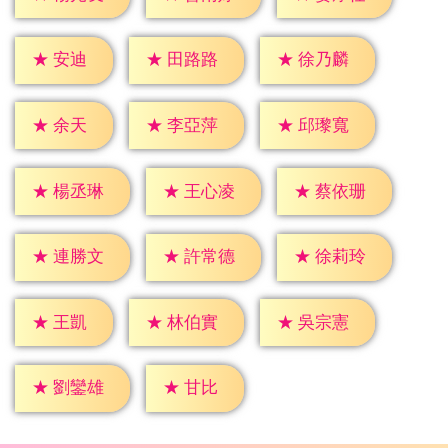
★
安迪
★
田路路
★
徐乃麟
★
余天
★
李亞萍
★
邱瓈寬
★
楊丞琳
★
王心凌
★
蔡依珊
★
連勝文
★
許常德
★
徐莉玲
★
王凱
★
林伯實
★
吳宗憲
★
甘比
★
劉鑾雄