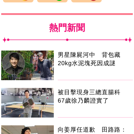
熱門新聞
男星陳屍河中 背包藏
20kg水泥塊死因成謎
被目擊現身三總直腸科
67歲徐乃麟證實了
向姜厚任道歉 田路路：