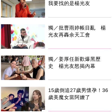
我要找的是楊光友
獨／批曹雨婷帳目亂 楊
光友再轟余天工會
獨／姜厚任新歡爆黑歷
史 楊光友怒揭內幕
15歲倒追27歲男懷孕！36
歲美魔女當阿嬤了