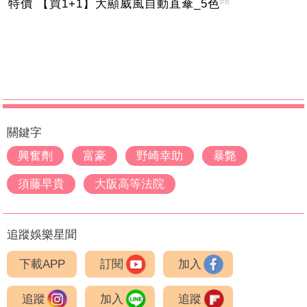
特價 【買1+1】大顯威風自動直傘_5色
PR
關鍵字
興奮劑
富豪
野崎幸助
暴斃
須藤早貴
大阪高等法院
追蹤娛樂星聞
下載APP
訂閱
加入
追蹤
加入
追蹤