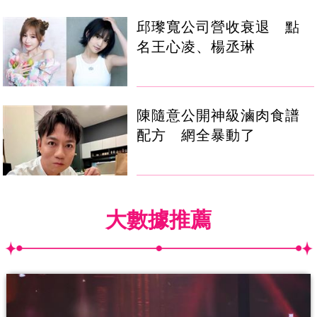
邱瓈寬公司營收衰退 點
名王心凌、楊丞琳
陳隨意公開神級滷肉食譜
配方 網全暴動了
大數據推薦