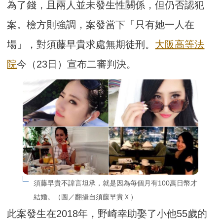
為了錢，且兩人並未發生性關係，但仍否認犯
案。檢方則強調，案發當下「只有她一人在
場」，對須藤早貴求處無期徒刑。
大阪高等法
院
今（23日）宣布二審判決。
須藤早貴不諱言坦承，就是因為每個月有100萬日幣才
結婚。（圖／翻攝自須藤早貴Ｘ）
此案發生在2018年，野崎幸助娶了小他55歲的