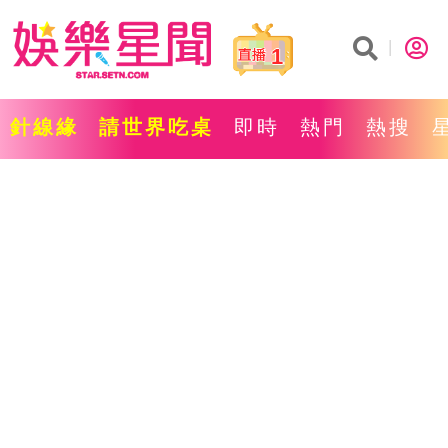
1
針線緣
請世界吃桌
即時
熱門
熱搜