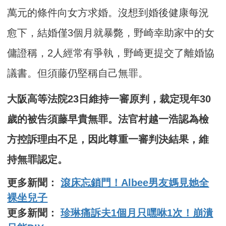
萬元的條件向女方求婚。沒想到婚後健康每況
愈下，結婚僅3個月就暴斃，野崎幸助家中的女
傭證稱，2人經常有爭執，野崎更提交了離婚協
議書。但須藤仍堅稱自己無罪。
大阪高等法院23日維持一審原判，裁定現年30
歲的被告須藤早貴無罪。法官村越一浩認為檢
方控訴理由不足，因此尊重一審判決結果，維
持無罪認定。
更多新聞：
滾床忘鎖門！Albee男友媽見她全
裸坐兒子
更多新聞：
珍琳痛訴夫1個月只嘿咻1次！崩潰