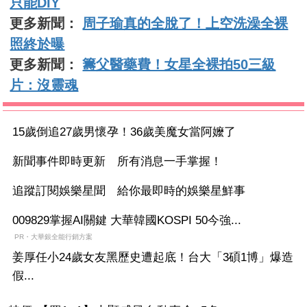
只能DIY
更多新聞：
周子瑜真的全脫了！上空洗澡全裸
照終於曝
更多新聞：
籌父醫藥費！女星全裸拍50三級
片：沒靈魂
15歲倒追27歲男懷孕！36歲美魔女當阿嬤了
新聞事件即時更新 所有消息一手掌握！
追蹤訂閱娛樂星聞 給你最即時的娛樂星鮮事
009829掌握AI關鍵 大華韓國KOSPI 50今強...
PR・大華銀全能行銷方案
姜厚任小24歲女友黑歷史遭起底！台大「3碩1博」爆造
假...