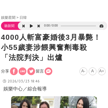
娛樂星聞
日韓
0:00
0:00
聽新聞
4000人斬富豪婚後3月暴斃！
小55歲妻涉餵興奮劑毒殺
「法院判決」出爐
A-
A
A+
分享
留言
2026/03/23 18:46
娛樂中心／綜合報導