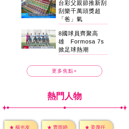
台彩父親節推新刮
刮樂千萬頭獎超
「爸」氣
8國球員齊聚高
雄 Formosa 7s
掀足球熱潮
更多焦點+
熱門人物
★
楊光友
★
曹雨婷
★
姜厚任