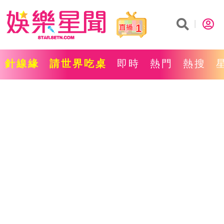
1
針線緣
請世界吃桌
即時
熱門
熱搜