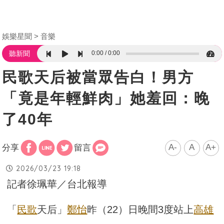
娛樂星聞
音樂
0:00
0:00
聽新聞
民歌天后被當眾告白！男方
「竟是年輕鮮肉」她羞回：晚
了40年
A-
A
A+
分享
留言
2026/03/23 19:18
記者徐珮華／台北報導
「
民歌
天后」
鄭怡
昨（22）日晚間3度站上
高雄