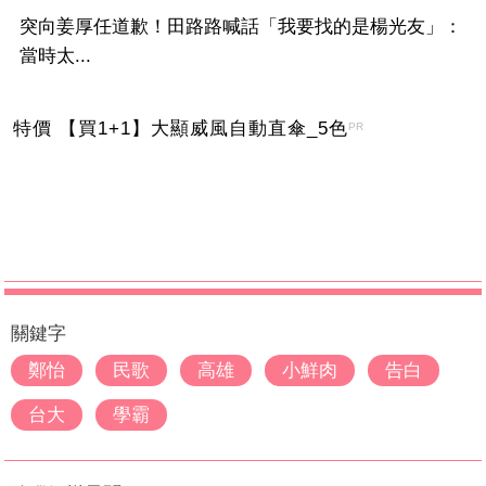
突向姜厚任道歉！田路路喊話「我要找的是楊光友」：
當時太...
特價 【買1+1】大顯威風自動直傘_5色
PR
關鍵字
鄭怡
民歌
高雄
小鮮肉
告白
台大
學霸