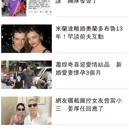
謎 團隊發聲了
米蘭達離婚奧蘭多布魯13
年！罕談前夫互動
蕭煌奇喜迎愛情結晶 新
婚愛妻懷孕3個月
網友曬截圖控女友曾當小
三 姜厚任回應了