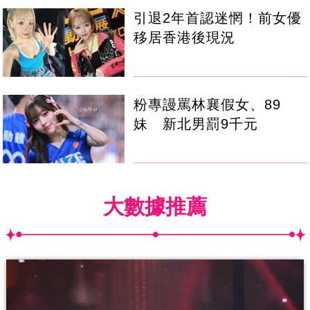
引退2年首認迷惘！前女優
移居香港後現況
粉專謾罵林襄假女、89
妹 新北男罰9千元
大數據推薦