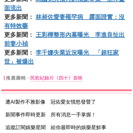
面流出
更多新聞：
林昶佐愛妻罹罕病 露面證實：沒
有特效藥
更多新聞：
王彩樺整形內幕曝光 李進良扯出
前妻小禎
更多新聞：
李千娜失業近況曝光 「超狂家
世」被爆出
推薦圖輯
民歌紀錄片《四十》首映
遭AI製作不雅影像 冠佑愛女憤怒發聲了
新聞事件即時更新 所有消息一手掌握！
追蹤訂閱娛樂星聞 給你最即時的娛樂星鮮事