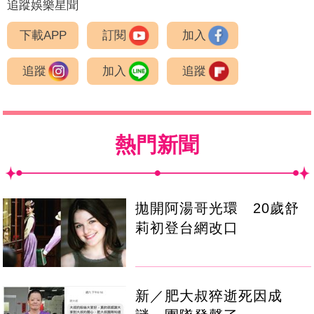
追蹤娛樂星聞
下載APP
訂閱
加入
追蹤
加入
追蹤
熱門新聞
拋開阿湯哥光環 20歲舒
莉初登台網改口
新／肥大叔猝逝死因成