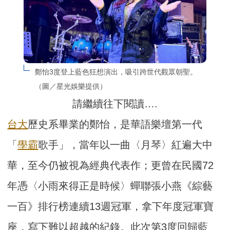
鄭怡3度登上藍色狂想演出，吸引跨世代觀眾朝聖。
（圖／星光娛樂提供）
請繼續往下閱讀….
台大
歷史系畢業的鄭怡，是華語樂壇第一代
「
學霸
歌手」，當年以一曲〈月琴〉紅遍大中
華，至今仍被視為經典代表作；更曾在民國72
年憑〈小雨來得正是時候〉蟬聯張小燕《綜藝
一百》排行榜連續13週冠軍，拿下年度冠軍寶
座，寫下難以超越的紀錄。此次第3度回歸藍