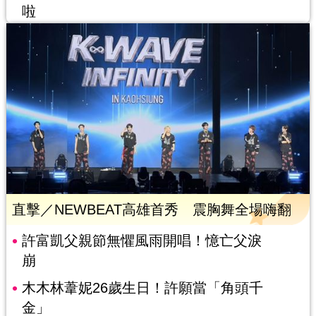
啦
直擊／NEWBEAT高雄首秀 震胸舞全場嗨翻
許富凱父親節無懼風雨開唱！憶亡父淚
崩
木木林葦妮26歲生日！許願當「角頭千
金」