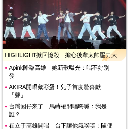
HIGHLIGHT掀回憶殺 擔心後輩太帥壓力大
Apink降臨高雄 她新歌曝光：唱不好別
發
AKIRA開唱藏彩蛋！兒子首度驚喜獻
「聲」
台灣囡仔來了 馬蒔權開唱嗨喊：我是
誰？
崔立于高雄開唱 台下讓他氣噗噗：隨便