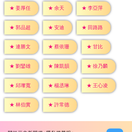
★
余天
★
姜厚任
★
李亞萍
★
安迪
★
郭品超
★
田路路
★
甘比
★
連勝文
★
蔡依珊
★
劉鑾雄
★
陳凱韻
★
徐乃麟
★
邱瓈寬
★
楊丞琳
★
王心凌
★
林伯實
★
許常德