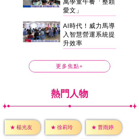
萬學童午餐「整顆
愛文」
AI時代！威力馬導
入智慧營運系統提
升效率
更多焦點+
熱門人物
★
楊光友
★
徐莉玲
★
曹雨婷