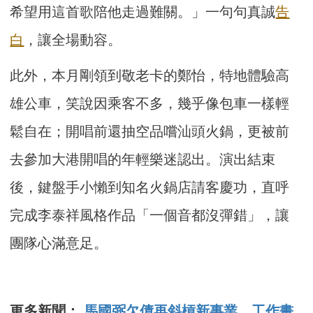
希望用這首歌陪他走過難關。」一句句真誠
告
白
，讓全場動容。
此外，本月剛領到敬老卡的鄭怡，特地體驗高
雄公車，笑說因乘客不多，幾乎像包車一樣輕
鬆自在；開唱前還抽空品嚐汕頭火鍋，更被前
去參加大港開唱的年輕樂迷認出。演出結束
後，鍵盤手小懶到知名火鍋店請客慶功，直呼
完成李泰祥風格作品「一個音都沒彈錯」，讓
團隊心滿意足。
更多新聞：
馬國弼欠債再斜槓新事業 工作畫