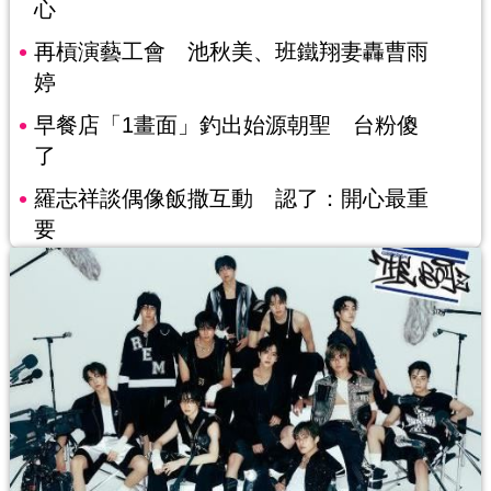
心
再槓演藝工會 池秋美、班鐵翔妻轟曹雨
婷
早餐店「1畫面」釣出始源朝聖 台粉傻
了
羅志祥談偶像飯撒互動 認了：開心最重
要