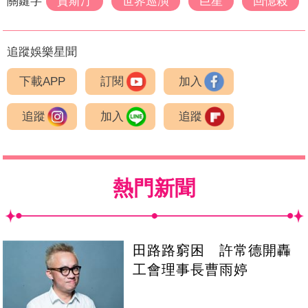
關鍵字
賈斯汀
世界巡演
巨星
回憶殺
追蹤娛樂星聞
下載APP
訂閱
加入
追蹤
加入
追蹤
熱門新聞
田路路窮困 許常德開轟
工會理事長曹雨婷