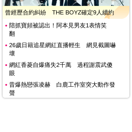
曾經歷合約糾紛 THE BOYZ確定9人續約
陪抓寶頻被認出！阿本見男友1表情笑
翻
26歲日籍追星網紅直播輕生 網見截圖嚇
壞
網紅香菱自爆痛失2千萬 過程謝震武傻
眼
昔爆熱戀張凌赫 白鹿工作室突大動作發
聲