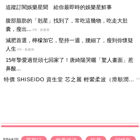
追蹤訂閱娛樂星聞 給你最即時的娛樂星鮮事
腹部脂肪的「剋星」找到了，常吃這幾物，吃走大肚
囊，瘦出...
PR・新素簡
減肥首選，檸檬加它，堅持一週，腰細了，瘦到你懷疑
人生
PR・新素簡
15年摯愛過世頭七回家了！唐綺陽哭曬「驚人畫面」惹
鼻酸...
特價 SHISEIDO 資生堂 芯之麗 輕縈柔波（滑順潤澤）護髮乳 1000g
P