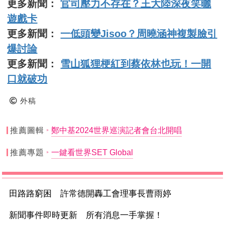
更多新聞：
官司壓力不存在？王大陸深夜笑曬
遊戲卡
更多新聞：
一低頭變Jisoo？周曉涵神複製臉引
爆討論
更多新聞：
雪山狐狸梗紅到蔡依林也玩！一開
口就破功
外稿
推薦圖輯
鄭中基2024世界巡演記者會台北開唱
推薦專題
一鍵看世界SET Global
田路路窮困 許常德開轟工會理事長曹雨婷
新聞事件即時更新 所有消息一手掌握！