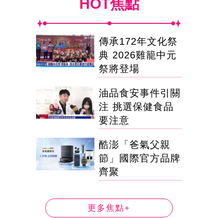
HOT焦點
傳承172年文化祭
典 2026雞籠中元
祭將登場
油品食安事件引關
注 挑選保健食品
要注意
酷澎「爸氣父親
節」國際官方品牌
齊聚
更多焦點+