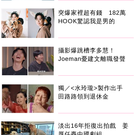
突爆家裡超有錢 182萬
HOOK驚認我是男的
攝影爆跳槽李多慧！
Joeman憂建文離職發聲
獨／<水玲瓏>製作出手
田路路領到退休金
淡出16年拒復出拍戲 姜
厚任轟中國劇組