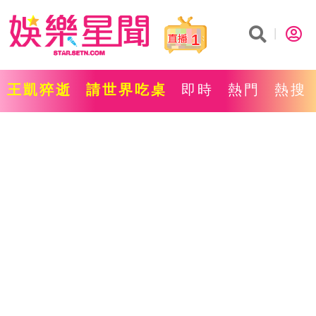
1
王凱猝逝
請世界吃桌
即時
熱門
熱搜