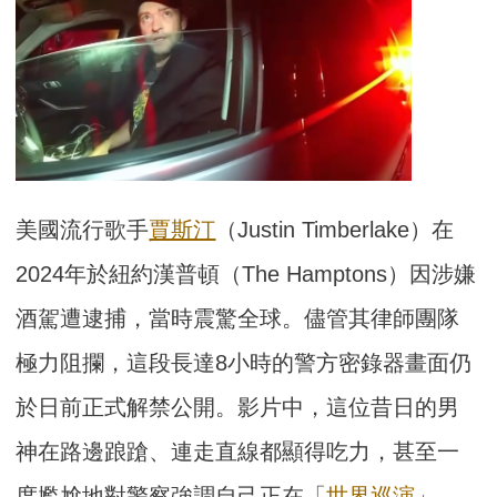
美國流行歌手
賈斯汀
（Justin Timberlake）在
2024年於紐約漢普頓（The Hamptons）因涉嫌
酒駕遭逮捕，當時震驚全球。儘管其律師團隊
極力阻攔，這段長達8小時的警方密錄器畫面仍
於日前正式解禁公開。影片中，這位昔日的男
神在路邊踉蹌、連走直線都顯得吃力，甚至一
度尷尬地對警察強調自己正在「
世界巡演
」。