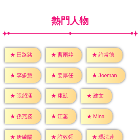
熱門人物
★
田路路
★
曹雨婷
★
許常德
★
李多慧
★
姜厚任
★
Joeman
★
康凱
★
建文
★
張韶涵
★
江蕙
★
Mina
★
孫燕姿
★
唐綺陽
★
許效舜
★
瑪法達