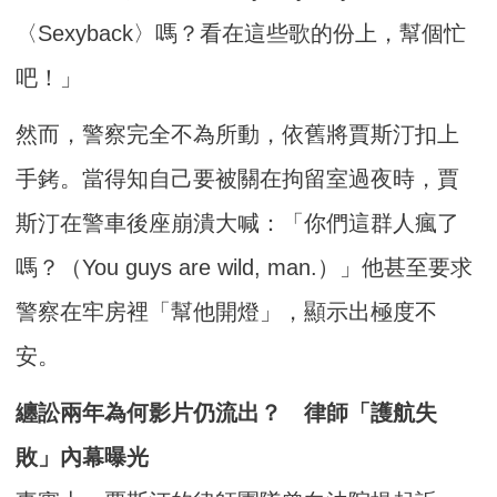
〈Sexyback〉嗎？看在這些歌的份上，幫個忙
吧！」
然而，警察完全不為所動，依舊將賈斯汀扣上
手銬。當得知自己要被關在拘留室過夜時，賈
斯汀在警車後座崩潰大喊：「你們這群人瘋了
嗎？（You guys are wild, man.）」他甚至要求
警察在牢房裡「幫他開燈」，顯示出極度不
安。
纏訟兩年為何影片仍流出？ 律師「護航失
敗」內幕曝光