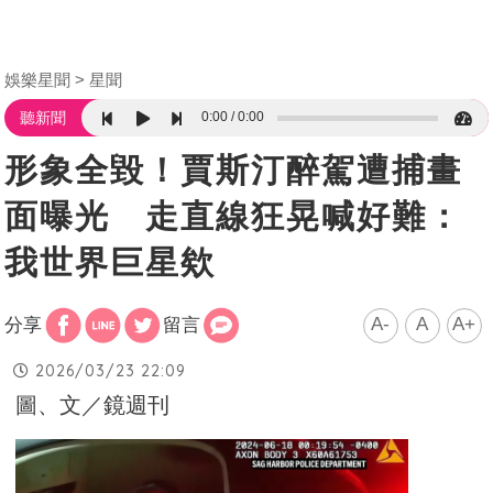
娛樂星聞
星聞
0:00
0:00
聽新聞
形象全毀！賈斯汀醉駕遭捕畫
面曝光 走直線狂晃喊好難：
我世界巨星欸
A-
A
A+
分享
留言
2026/03/23 22:09
圖、文／鏡週刊