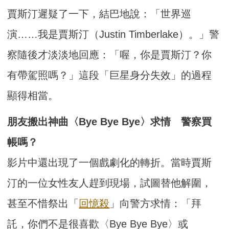
賈斯汀遲疑了一下，結巴地說：「世界巡
演……我是賈斯汀（Justin Timberlake）。」警
察隨後才淡淡地回應：「喔，你是賈斯汀？你
有帶駕照嗎？」這段「巨星身分失效」的過程
顯得相當。
朋友搬出神曲〈Bye Bye Bye〉求情 警察買
帳嗎？
影片中還出現了一個戲劇化的轉折。當時賈斯
汀的一位女性友人趕到現場，試圖替他解圍，
甚至不惜祭出「
回憶殺
」向警方求情：「拜
託，你們不是很喜歡〈Bye Bye Bye〉或