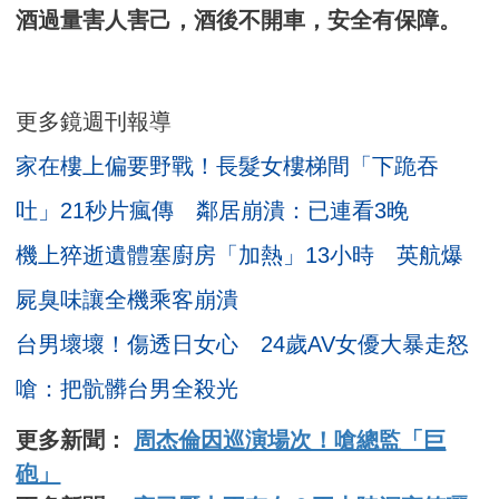
酒過量害人害己，酒後不開車，安全有保障。
更多鏡週刊報導
家在樓上偏要野戰！長髮女樓梯間「下跪吞
吐」21秒片瘋傳 鄰居崩潰：已連看3晚
機上猝逝遺體塞廚房「加熱」13小時 英航爆
屍臭味讓全機乘客崩潰
台男壞壞！傷透日女心 24歲AV女優大暴走怒
嗆：把骯髒台男全殺光
更多新聞：
周杰倫因巡演場次！嗆總監「巨
砲」