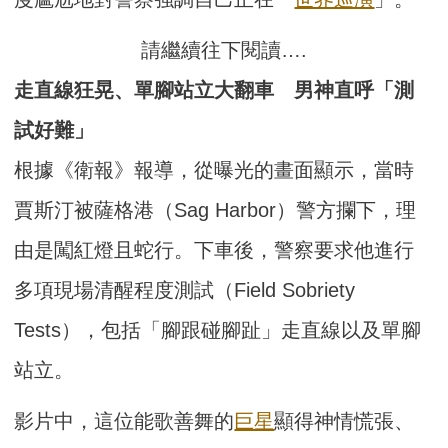
請繼續往下閱讀….
走直線狂晃、單腳站立大翻車 男神直呼「測
試好難」
根據《衛報》報導，從曝光的畫面顯示，當時
賈斯汀被薩格港（Sag Harbor）警方攔下，理
由是闖紅燈且蛇行。下車後，警察要求他進行
多項現場清醒程度測試（Field Sobriety
Tests），包括「腳跟碰腳趾」走直線以及單腳
站立。
影片中，這位能歌善舞的
巨星
顯得神情慌張、