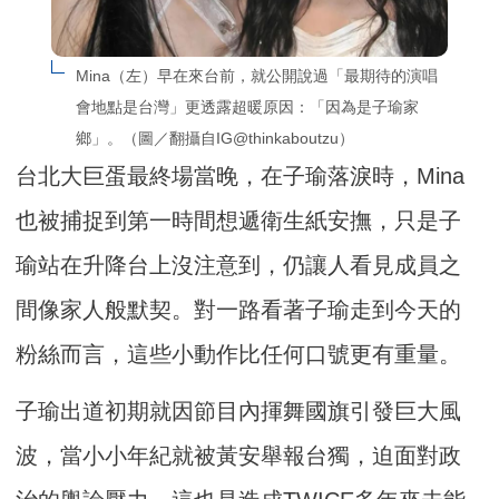
Mina（左）早在來台前，就公開說過「最期待的演唱
會地點是台灣」更透露超暖原因：「因為是子瑜家
鄉」。（圖／翻攝自IG@thinkaboutzu）
台北大巨蛋最終場當晚，在子瑜落淚時，Mina
也被捕捉到第一時間想遞衛生紙安撫，只是子
瑜站在升降台上沒注意到，仍讓人看見成員之
間像家人般默契。對一路看著子瑜走到今天的
粉絲而言，這些小動作比任何口號更有重量。
子瑜出道初期就因節目內揮舞國旗引發巨大風
波，當小小年紀就被黃安舉報台獨，迫面對政