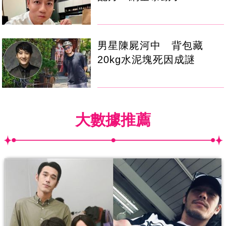
男星陳屍河中 背包藏
20kg水泥塊死因成謎
大數據推薦