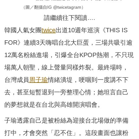
（圖／翻攝自IG @twicetagram）
請繼續往下閱讀….
韓國人氣女團
twice
出道10週年巡演《THIS IS
FOR》連續3天嗨唱台北大巨蛋，三場共吸引逾
12萬名粉絲進場，引爆全台KPOP熱潮，不只現
場萬人朝聖，線上聲量同樣炸裂。最終場時，
台灣成員
周子瑜
情緒潰堤，哽咽到一度講不下
去，甚至短暫退到一旁整理心情；她坦言自己
的夢想就是在台北與高雄開演唱會。
子瑜透露自己是被粉絲為迎接台北場做的準備
打中，才會突然「忍不住」。這段畫面也讓粉