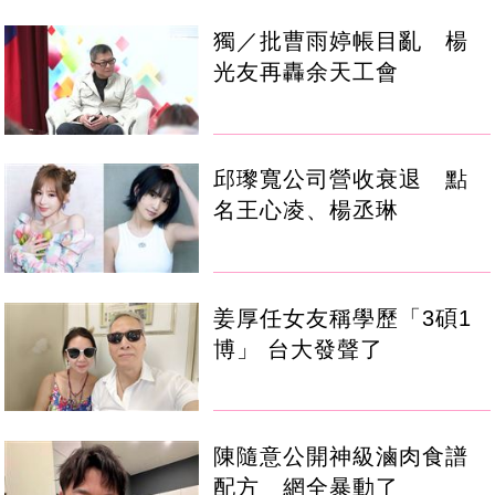
獨／批曹雨婷帳目亂 楊
光友再轟余天工會
邱瓈寬公司營收衰退 點
名王心凌、楊丞琳
姜厚任女友稱學歷「3碩1
博」 台大發聲了
陳隨意公開神級滷肉食譜
配方 網全暴動了