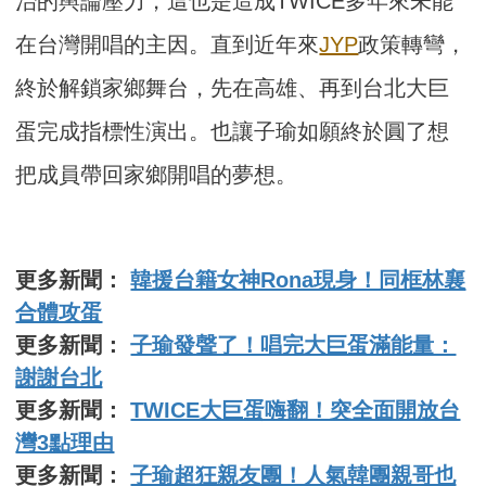
治的輿論壓力，這也是造成TWICE多年來未能
在台灣開唱的主因。直到近年來
JYP
政策轉彎，
終於解鎖家鄉舞台，先在高雄、再到台北大巨
蛋完成指標性演出。也讓子瑜如願終於圓了想
把成員帶回家鄉開唱的夢想。
更多新聞：
韓援台籍女神Rona現身！同框林襄
合體攻蛋
更多新聞：
子瑜發聲了！唱完大巨蛋滿能量：
謝謝台北
更多新聞：
TWICE大巨蛋嗨翻！突全面開放台
灣3點理由
更多新聞：
子瑜超狂親友團！人氣韓團親哥也