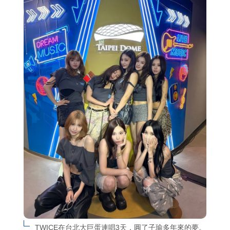
TWICE在台北大巨蛋連唱3天，圓了子瑜多年來的夢。