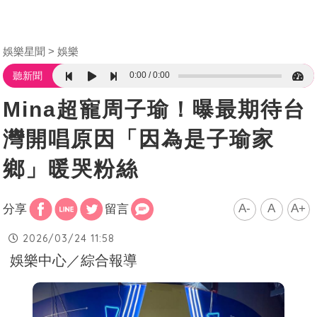
娛樂星聞
娛樂
0:00
0:00
聽新聞
Mina超寵周子瑜！曝最期待台
灣開唱原因「因為是子瑜家
鄉」暖哭粉絲
A-
A
A+
分享
留言
2026/03/24 11:58
娛樂中心／綜合報導