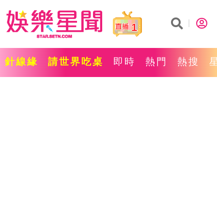
1
針線緣
請世界吃桌
即時
熱門
熱搜