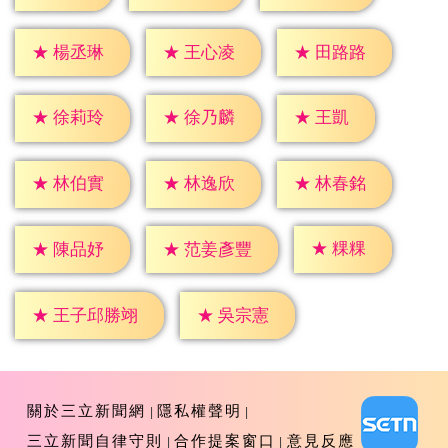
★
楊丞琳
★
王心凌
★
田路路
★
王凱
★
徐莉玲
★
徐乃麟
★
林伯實
★
林逸欣
★
林春銘
★
粿粿
★
陳品妤
★
范姜彥豐
★
吳宗憲
★
王子邱勝翊
關於三立新聞網
隱私權聲明
三立新聞自律守則
合作提案窗口
意見反應