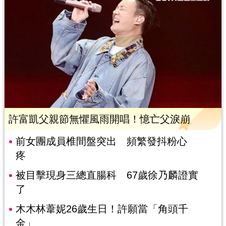
許富凱父親節無懼風雨開唱！憶亡父淚崩
前女團成員椎間盤突出 頻繁發抖粉心
疼
被目擊現身三總直腸科 67歲徐乃麟證實
了
木木林葦妮26歲生日！許願當「角頭千
金」