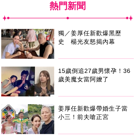
熱門新聞
獨／姜厚任新歡爆黑歷
史 楊光友怒揭內幕
15歲倒追27歲男懷孕！36
歲美魔女當阿嬤了
姜厚任新歡爆帶婚生子當
小三！前夫嗆正宮