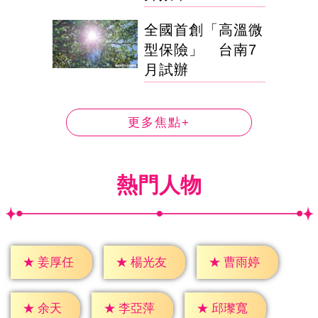
全國首創「高溫微
型保險」 台南7
月試辦
更多焦點+
熱門人物
★
姜厚任
★
楊光友
★
曹雨婷
★
余天
★
李亞萍
★
邱瓈寬