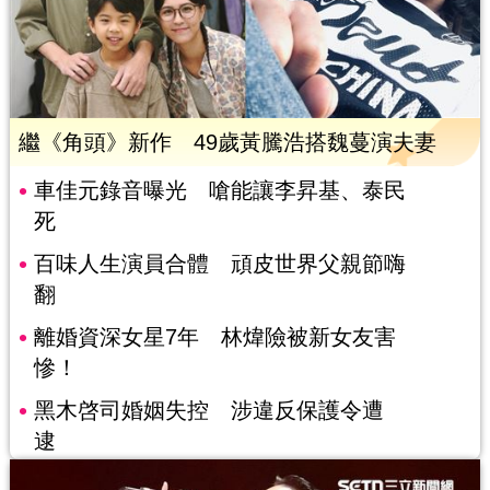
繼《角頭》新作 49歲黃騰浩搭魏蔓演夫妻
車佳元錄音曝光 嗆能讓李昇基、泰民
死
百味人生演員合體 頑皮世界父親節嗨
翻
離婚資深女星7年 林煒險被新女友害
慘！
黑木啓司婚姻失控 涉違反保護令遭
逮