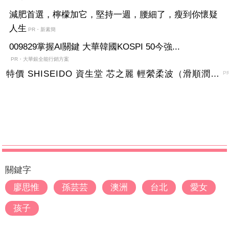
減肥首選，檸檬加它，堅持一週，腰細了，瘦到你懷疑
人生
PR・新素簡
009829掌握AI關鍵 大華韓國KOSPI 50今強...
PR・大華銀全能行銷方案
特價 SHISEIDO 資生堂 芯之麗 輕縈柔波（滑順潤澤）護髮乳 1000g
P
關鍵字
廖思惟
孫芸芸
澳洲
台北
愛女
孩子