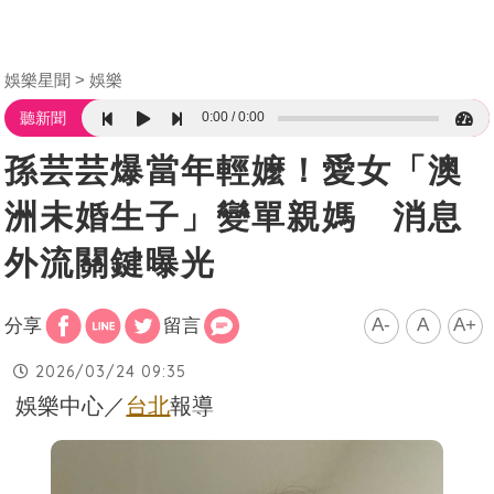
娛樂星聞
娛樂
0:00
0:00
聽新聞
孫芸芸爆當年輕嬤！愛女「澳
洲未婚生子」變單親媽 消息
外流關鍵曝光
A-
A
A+
分享
留言
2026/03/24 09:35
娛樂中心／
台北
報導