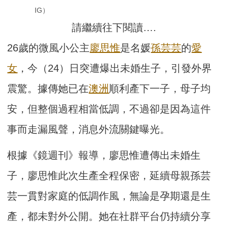
IG）
請繼續往下閱讀….
26歲的微風小公主
廖思惟
是名媛
孫芸芸
的
愛
女
，今（24）日突遭爆出未婚生子，引發外界
震驚。據傳她已在
澳洲
順利產下一子，母子均
安，但整個過程相當低調，不過卻是因為這件
事而走漏風聲，消息外流關鍵曝光。
根據《鏡週刊》報導，廖思惟遭傳出未婚生
子，廖思惟此次生產全程保密，延續母親孫芸
芸一貫對家庭的低調作風，無論是孕期還是生
產，都未對外公開。她在社群平台仍持續分享