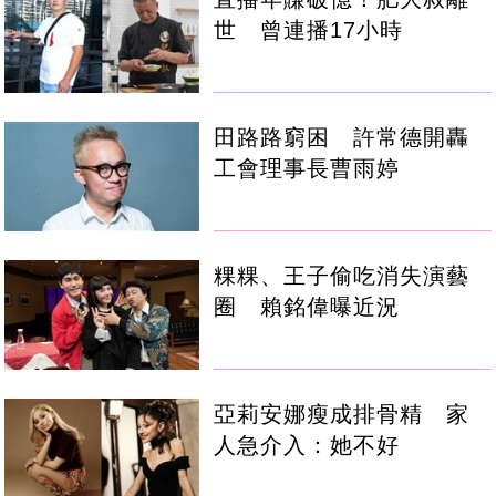
世 曾連播17小時
田路路窮困 許常德開轟
工會理事長曹雨婷
粿粿、王子偷吃消失演藝
圈 賴銘偉曝近況
亞莉安娜瘦成排骨精 家
人急介入：她不好