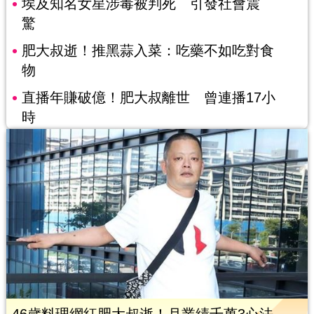
埃及知名女星涉毒被判死 引發社會震
驚
肥大叔逝！推黑蒜入菜：吃藥不如吃對食
物
直播年賺破億！肥大叔離世 曾連播17小
時
46歲料理網紅肥大叔逝！月業績千萬3心法