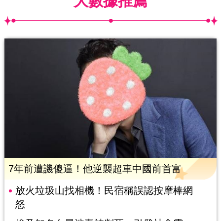
大數據推薦
7年前遭譏傻逼！他逆襲超車中國前首富
放火垃圾山找相機！民宿稱誤認按摩棒網
怒