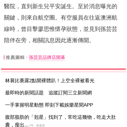
醫院，直到新生兒平安誕生。至於消息曝光的
關鍵，則來自航空圈。有空服員在往返澳洲航
線時，曾目擊廖思惟懷孕狀態，並見到孫芸芸
陪伴在旁，相關訊息因此逐漸傳開。
推薦圖輯
孫芸芸品牌店開幕
林襄比賽露2點開裸體趴！上空全裸被看光
最即時的新聞話題 追蹤訂閱三立新聞網
一手掌握明星動態 即刻下載娛樂星聞APP
腹部脂肪的「剋星」找到了，常吃這幾物，吃走大肚
囊，瘦出...
PR・新素簡