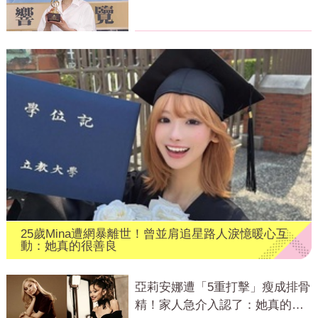
DNA」反應曝
25歲Mina遭網暴離世！曾並肩追星路人淚憶暖心互
動：她真的很善良
亞莉安娜遭「5重打擊」瘦成排骨
精！家人急介入認了：她真的不