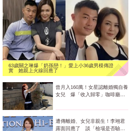
63歲關之琳爆「奶孫戀！」愛上小36歲男模傳證
實 她親上火線回應了
曾月入160萬！女星認離婚獨自養
女兒 爆「收入歸零」咖啡廳打
工近況曝
遭傳離婚、女兒非親生！李翊君
露面回應了 談「檢場是否驗