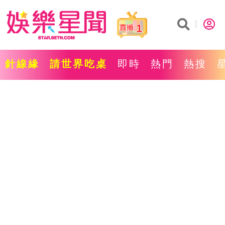
1
針線緣
請世界吃桌
即時
熱門
熱搜