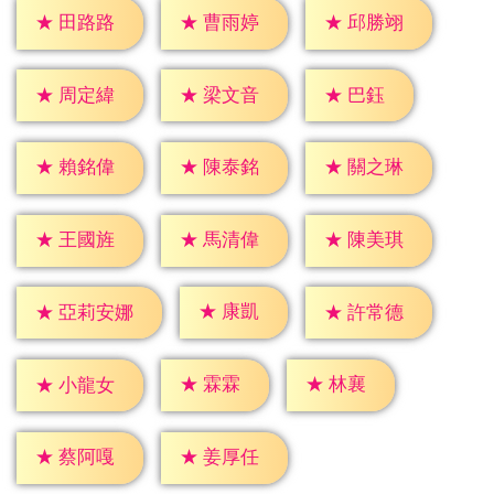
★
田路路
★
曹雨婷
★
邱勝翊
★
巴鈺
★
周定緯
★
梁文音
★
賴銘偉
★
陳泰銘
★
關之琳
★
王國旌
★
馬清偉
★
陳美琪
★
康凱
★
許常德
★
亞莉安娜
★
霖霖
★
林襄
★
小龍女
★
蔡阿嘎
★
姜厚任