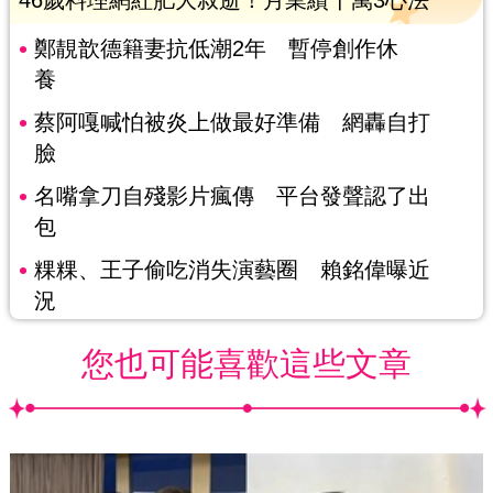
鄭靚歆德籍妻抗低潮2年 暫停創作休
養
蔡阿嘎喊怕被炎上做最好準備 網轟自打
臉
名嘴拿刀自殘影片瘋傳 平台發聲認了出
包
粿粿、王子偷吃消失演藝圈 賴銘偉曝近
況
您也可能喜歡這些文章