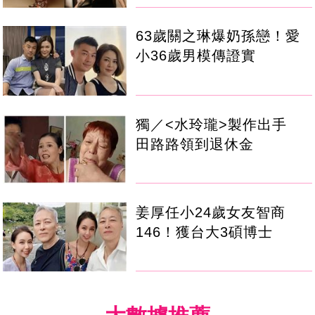
63歲關之琳爆奶孫戀！愛
小36歲男模傳證實
獨／<水玲瓏>製作出手
田路路領到退休金
姜厚任小24歲女友智商
146！獲台大3碩博士