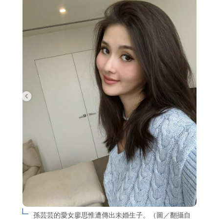
孫芸芸的愛女廖思惟遭傳出未婚生子。（圖／翻攝自