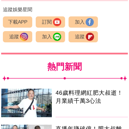
追蹤娛樂星聞
下載APP
訂閱
加入
追蹤
加入
追蹤
熱門新聞
46歲料理網紅肥大叔逝！
月業績千萬3心法
直播年賺破億！肥大叔離