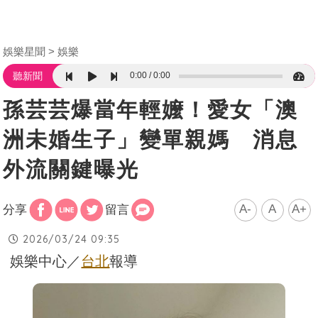
娛樂星聞
娛樂
0:00
0:00
聽新聞
孫芸芸爆當年輕嬤！愛女「澳
洲未婚生子」變單親媽 消息
外流關鍵曝光
A-
A
A+
分享
留言
2026/03/24 09:35
娛樂中心／
台北
報導