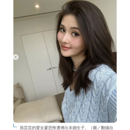
孫芸芸的愛女廖思惟遭傳出未婚生子。（圖／翻攝自