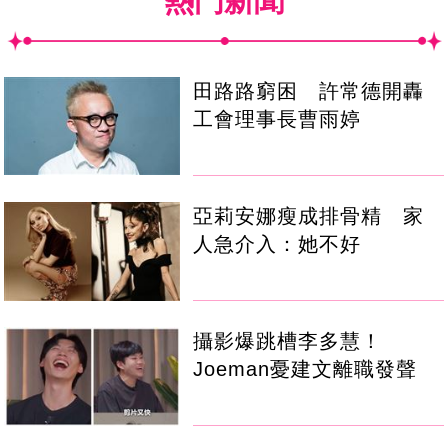
熱門新聞
田路路窮困 許常德開轟
工會理事長曹雨婷
亞莉安娜瘦成排骨精 家
人急介入：她不好
攝影爆跳槽李多慧！
Joeman憂建文離職發聲