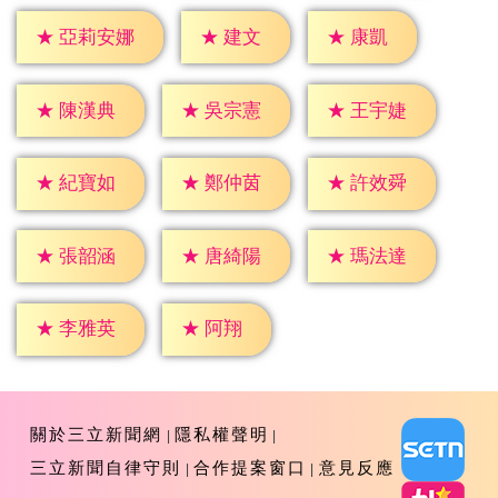
★
建文
★
康凱
★
亞莉安娜
★
陳漢典
★
吳宗憲
★
王宇婕
★
紀寶如
★
鄭仲茵
★
許效舜
★
張韶涵
★
唐綺陽
★
瑪法達
★
阿翔
★
李雅英
關於三立新聞網
隱私權聲明
三立新聞自律守則
合作提案窗口
意見反應