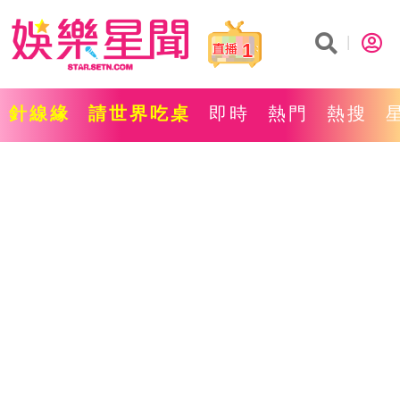
1
針線緣
請世界吃桌
即時
熱門
熱搜