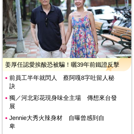
姜厚任認愛挨酸恐被騙！曬39年前鐵證反擊
前員工半年就閃人 蔡阿嘎8字吐留人秘
訣
獨／河北彩花現身味全主場 傳想來台發
展
Jennie大秀火辣身材 自曝曾感到自
卑