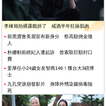
李棟旭拍裸露戲拚了 戒酒半年狂操肌肉
前黑澀會美眉宣布新身分 祭高額佣金徵
人
朴娜勑前經紀人遭起訴 曾索取巨額封口
費
姜厚任小24歲女友智商146！獲台大3碩博
士
九孔突淚崩發影片 身障外甥染腸病毒險
死