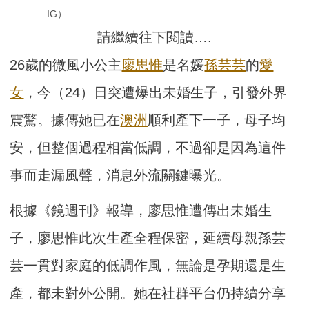
IG）
請繼續往下閱讀….
26歲的微風小公主
廖思惟
是名媛
孫芸芸
的
愛
女
，今（24）日突遭爆出未婚生子，引發外界
震驚。據傳她已在
澳洲
順利產下一子，母子均
安，但整個過程相當低調，不過卻是因為這件
事而走漏風聲，消息外流關鍵曝光。
根據《鏡週刊》報導，廖思惟遭傳出未婚生
子，廖思惟此次生產全程保密，延續母親孫芸
芸一貫對家庭的低調作風，無論是孕期還是生
產，都未對外公開。她在社群平台仍持續分享