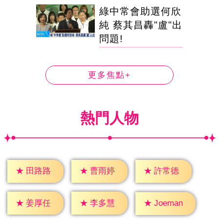
綠中常會助選何欣
純 蔡其昌轟"盧"出
問題!
更多焦點+
熱門人物
★
田路路
★
曹雨婷
★
許常德
★
姜厚任
★
李多慧
★
Joeman