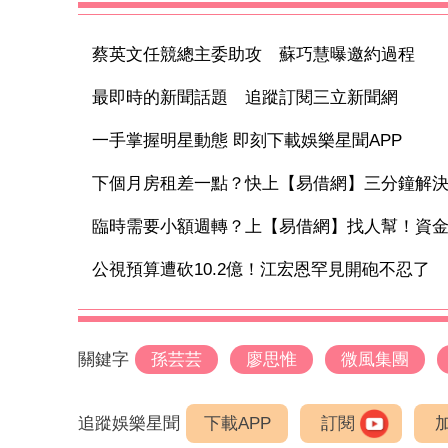
蔡英文任競總主委助攻 蘇巧慧曝邀約過程
最即時的新聞話題 追蹤訂閱三立新聞網
一手掌握明星動態 即刻下載娛樂星聞APP
下個月房租差一點？快上【易借網】三分鐘解
臨時需要小額週轉？上【易借網】找人幫！資
公視預算遭砍10.2億！江宏恩罕見開砲不忍了 「
關鍵字
孫芸芸
廖思惟
微風集團
追蹤娛樂星聞
下載APP
訂閱