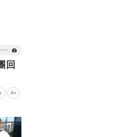
團回
A
A+