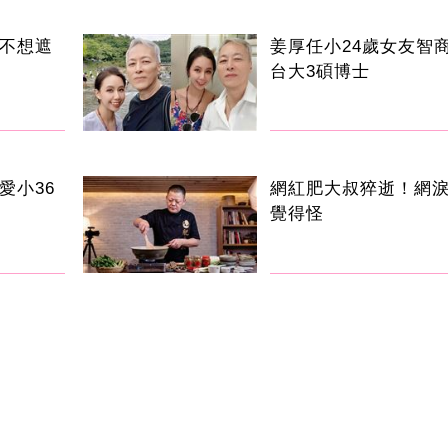
感不想遮
姜厚任小24歲女友智商
台大3碩博士
愛小36
網紅肥大叔猝逝！網
覺得怪