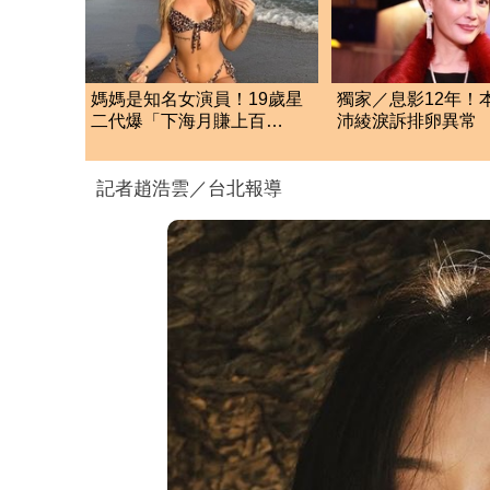
媽媽是知名女演員！19歲星
獨家／息影12年！
二代爆「下海月賺上百
沛綾淚訴排卵異常 
萬」 遭父母斷絕往來
管產女靠媽祖曝近
記者趙浩雲／台北報導