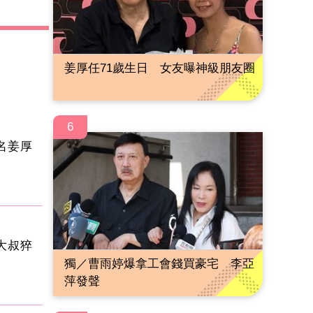
姜厚任71歲生日 女友曝神級朋友圈
6
名姜厚
大叔猝
獨／曹雨婷爆拿工會錢買豪宅 李亞
萍發聲