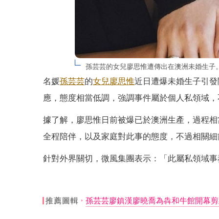
孫芸芸的女兒廖思惟遭傳出在澳洲未婚生子。
名媛
孫芸芸
的
女兒
廖思惟
近日遭爆未婚生子引發
應，態度相當低調，強調事件屬於個人私領域，
據了解，廖思惟日前被爆已於澳洲生產，過程相
全程陪伴，以及家庭對此事的態度，不過相關細
針對外界關切，微風集團表示：「此屬私領域事
推薦圖輯
孫芸芸廖鎮漢廖曉喬為犇和牛館開幕剪