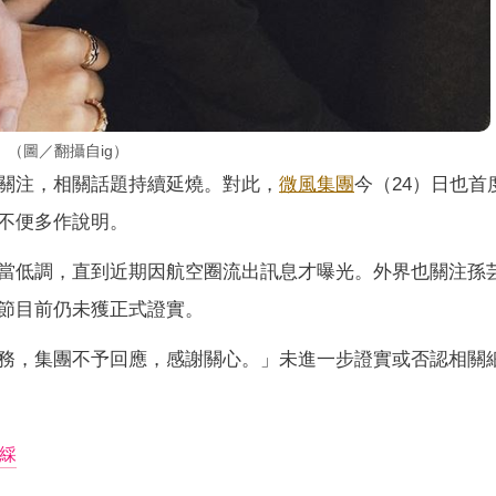
（圖／翻攝自ig）
關注，相關話題持續延燒。對此，
微風
集團
今（24）日也首
不便多作說明。
當低調，直到近期因航空圈流出訊息才曝光。外界也關注孫
節目前仍未獲正式證實。
務，集團不予回應，感謝關心。」未進一步證實或否認相關
綵