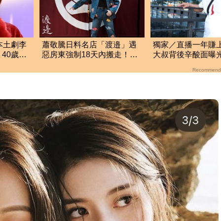
本土劇李
蕭敬騰日料名店「渡邉」遇
獨家／直播一年賺
40歲試
惡房東強制18天內搬走！逼
大叔背後辛酸面曝
況
留裝潢：好聚好散
不及格
Recommend