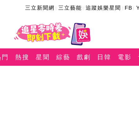
三立新聞網
三立藝能
追蹤娛樂星聞
FB
熱門
熱搜
星聞
綜藝
戲劇
日韓
電影