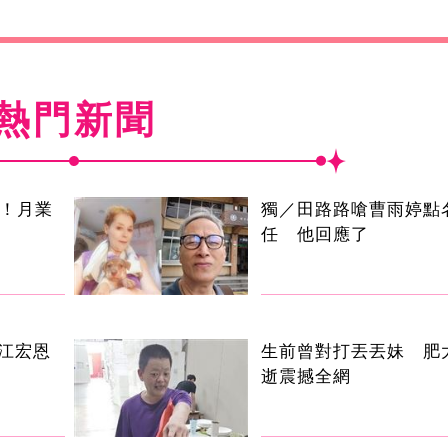
熱門新聞
逝！月業
獨／田路路嗆曹雨婷點
任 他回應了
 江宏恩
生前曾對打丟丟妹 肥
逝震撼全網