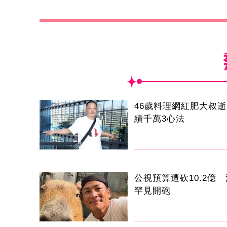
46歲料理網紅肥大叔
績千萬3心法
公視預算遭砍10.2億
罕見開砲