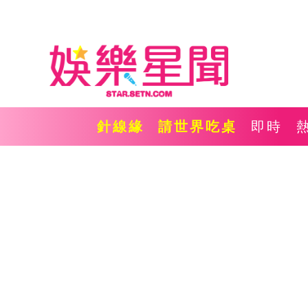
針線緣
請世界吃桌
即時