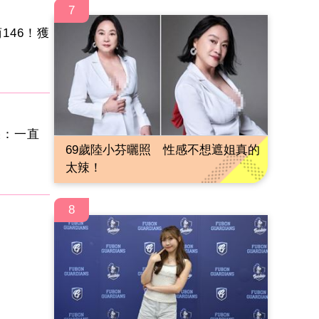
7
146！獲
淚：一直
69歲陸小芬曬照 性感不想遮姐真的
太辣！
8