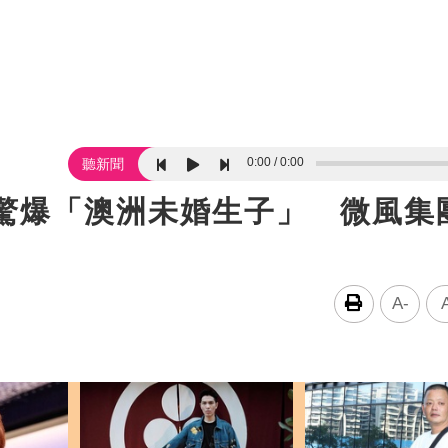
0:00
0:00
聽新聞
女驚爆「澳洲未婚生子」 微風集
A-