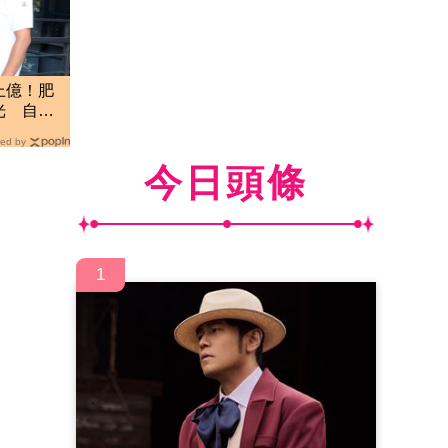
上億！肥
光 自評
ed by
今日頭條
1