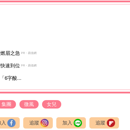
決燃眉之急
PR・易借網
金快速到位
PR・易借網
6字酸...
集團
微風
女兒
加入
追蹤
加入
追蹤