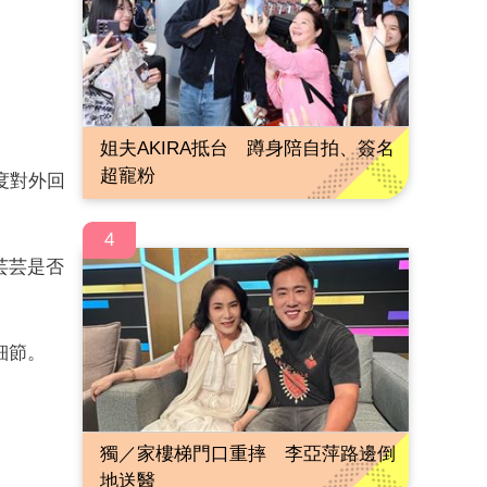
姐夫AKIRA抵台 蹲身陪自拍、簽名
超寵粉
度對外回
4
芸芸是否
細節。
獨／家樓梯門口重摔 李亞萍路邊倒
地送醫