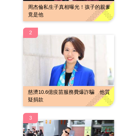
周杰倫私生子真相曝光！孩子的親爹
竟是他
2
慈濟10.6億疫苗服務費爆詐騙 他質
疑捐款
3