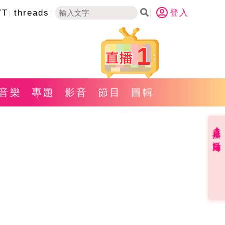
YT
threads
登入
1
音樂
專題
影音
節目
圖輯
直播✦活動