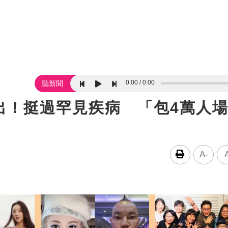
0:00
0:00
聽新聞
出！挺過罕見疾病 「包4萬人
A-