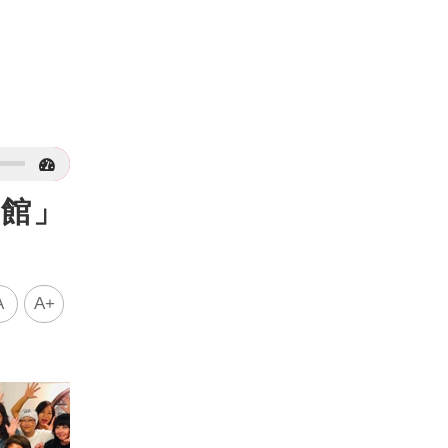
場館」
A
A+