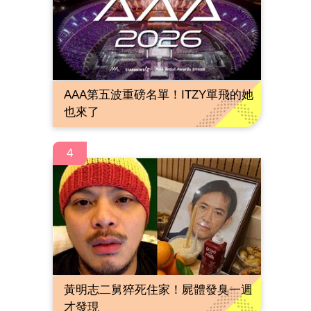
AAA第五波重磅名單！ITZY單飛的她
也來了
4
黃明志二舅猝死住家！屍體發臭一週
才發現