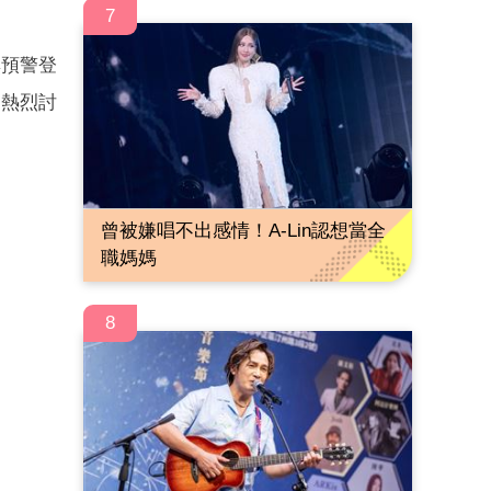
7
無預警登
歌迷熱烈討
曾被嫌唱不出感情！A-Lin認想當全
職媽媽
8