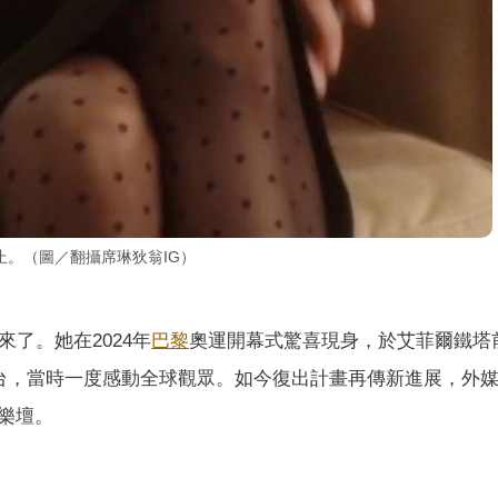
。（圖／翻攝席琳狄翁IG）
要回來了。她在2024年
巴黎
奧運開幕式驚喜現身，於艾菲爾鐵塔
告重返舞台，當時一度感動全球觀眾。如今復出計畫再傳新進展，外
樂壇。