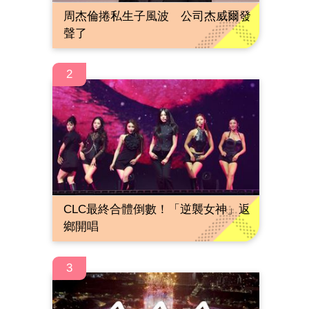
周杰倫捲私生子風波 公司杰威爾發
聲了
2
CLC最終合體倒數！「逆襲女神」返
鄉開唱
3