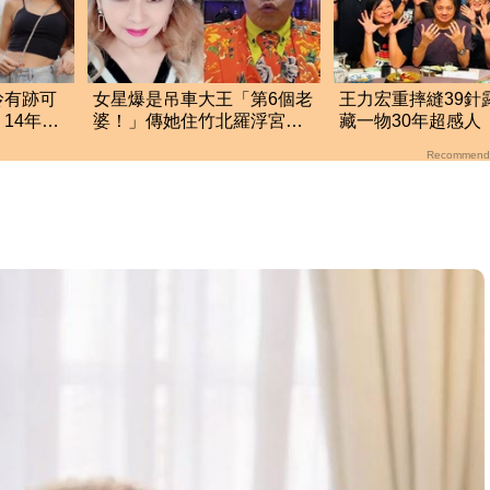
玲有跡可
女星爆是吊車大王「第6個老
王力宏重摔縫39針
14年經
婆！」傳她住竹北羅浮宮對
藏一物30年超感人
面 本人回應了
康、范曉萱也來了
Recommend