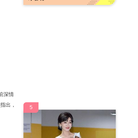
前深情
媒指出，
5