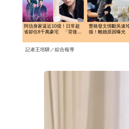
阿信身家逼近10億！日常超
曹格發文情斷吳速
省卻住8千萬豪宅 「背後原
循！離婚原因曝光 
因」曝光
歷無法抹滅
記者王培驊／綜合報導