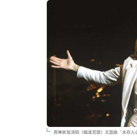
席琳狄翁演唱《鐵達尼號》主題曲「永存人