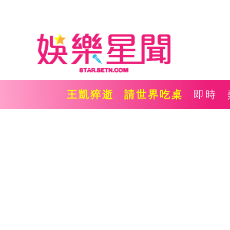
王凱猝逝
請世界吃桌
即時