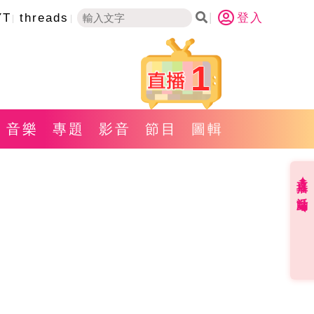
YT
threads
登入
1
音樂
專題
影音
節目
圖輯
直播✦活動