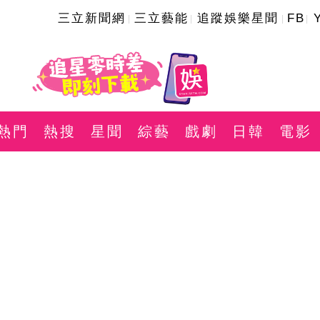
三立新聞網
三立藝能
追蹤娛樂星聞
FB
熱門
熱搜
星聞
綜藝
戲劇
日韓
電影