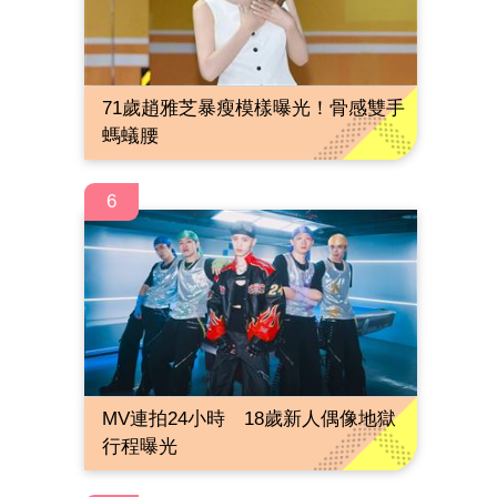
71歲趙雅芝暴瘦模樣曝光！骨感雙手
螞蟻腰
6
MV連拍24小時 18歲新人偶像地獄
行程曝光