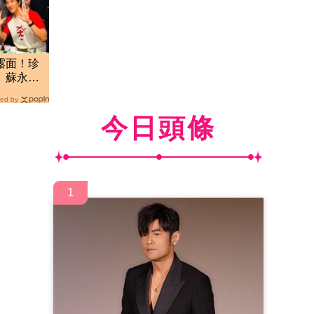
露面！珍
 蘇永
ed by
今日頭條
1