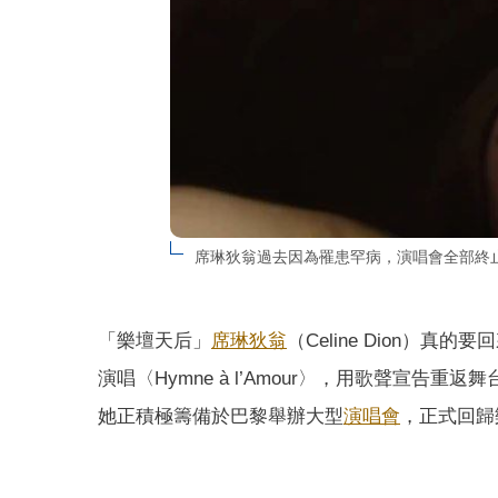
席琳狄翁過去因為罹患罕病，演唱會全部終止
「樂壇天后」
席琳狄翁
（Celine Dion）真的
演唱〈Hymne à l’Amour〉，用歌聲宣
她正積極籌備於巴黎舉辦大型
演唱會
，正式回歸