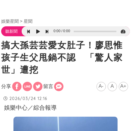
娛樂星聞
星聞
0:00
0:00
聽新聞
搞大孫芸芸愛女肚子！廖思惟
孩子生父甩鍋不認 「驚人家
世」遭挖
A-
A
A+
分享
留言
2026/03/24 12:16
娛樂中心／綜合報導