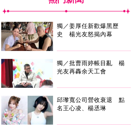
獨／姜厚任新歡爆黑歷
史 楊光友怒揭內幕
獨／批曹雨婷帳目亂 楊
光友再轟余天工會
邱瓈寬公司營收衰退 點
名王心凌、楊丞琳