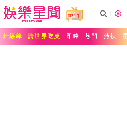
1
針線緣
請世界吃桌
即時
熱門
熱搜