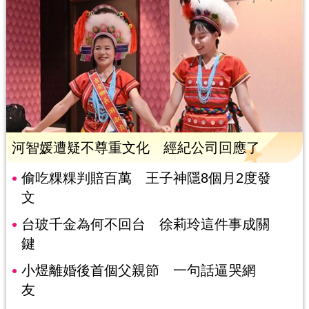
河智媛遭疑不尊重文化 經紀公司回應了
偷吃粿粿判賠百萬 王子神隱8個月2度發
文
台玻千金為何不回台 徐莉玲這件事成關
鍵
小煜離婚後首個父親節 一句話逼哭網
友