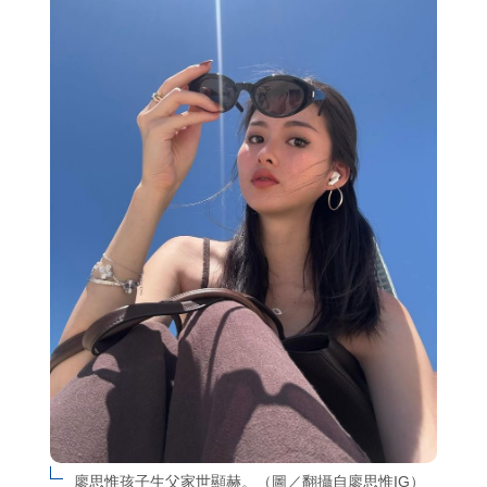
廖思惟孩子生父家世顯赫。（圖／翻攝自廖思惟IG）