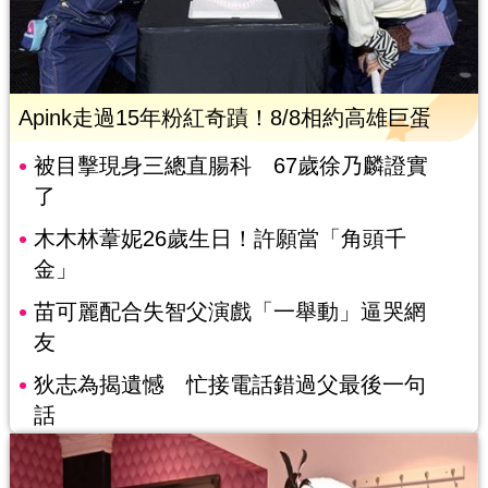
Apink走過15年粉紅奇蹟！8/8相約高雄巨蛋
被目擊現身三總直腸科 67歲徐乃麟證實
了
木木林葦妮26歲生日！許願當「角頭千
金」
苗可麗配合失智父演戲「一舉動」逼哭網
友
狄志為揭遺憾 忙接電話錯過父最後一句
話