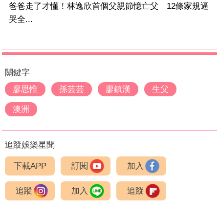
爸爸走了才懂！林逸欣首個父親節憶亡父 12條家規逼
哭全...
關鍵字
廖思惟
孫芸芸
廖鎮漢
生父
澳洲
追蹤娛樂星聞
下載APP
訂閱
加入
追蹤
加入
追蹤