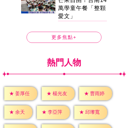
芒果自由！台南14
萬學童午餐「整顆
愛文」
更多焦點+
熱門人物
★
姜厚任
★
楊光友
★
曹雨婷
★
余天
★
李亞萍
★
邱瓈寬