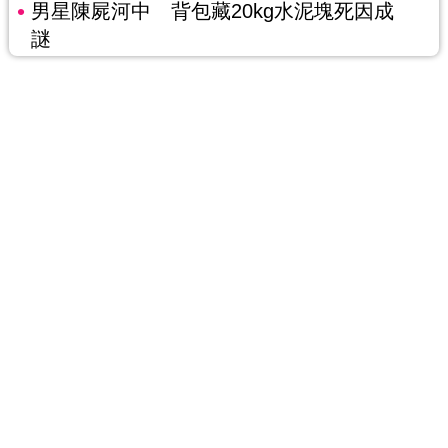
男星陳屍河中 背包藏20kg水泥塊死因成
謎