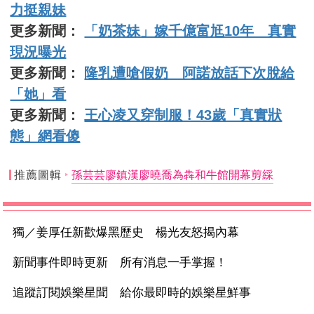
力挺親妹
更多新聞：
「奶茶妹」嫁千億富尪10年 真實
現況曝光
更多新聞：
隆乳遭嗆假奶 阿諾放話下次脫給
「她」看
更多新聞：
王心凌又穿制服！43歲「真實狀
態」網看傻
推薦圖輯
孫芸芸廖鎮漢廖曉喬為犇和牛館開幕剪綵
獨／姜厚任新歡爆黑歷史 楊光友怒揭內幕
新聞事件即時更新 所有消息一手掌握！
追蹤訂閱娛樂星聞 給你最即時的娛樂星鮮事