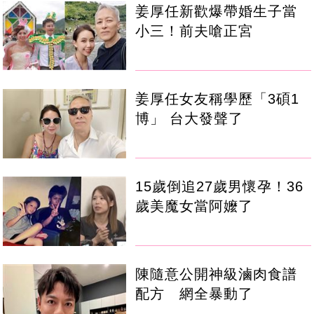
姜厚任新歡爆帶婚生子當
小三！前夫嗆正宮
姜厚任女友稱學歷「3碩1
博」 台大發聲了
15歲倒追27歲男懷孕！36
歲美魔女當阿嬤了
陳隨意公開神級滷肉食譜
配方 網全暴動了