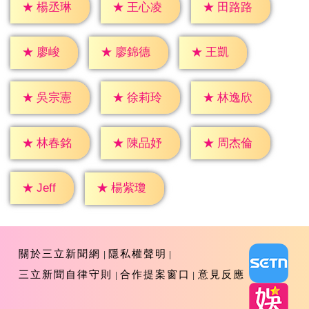
★
楊丞琳
★
王心凌
★
田路路
★
廖峻
★
王凱
★
廖錦德
★
吳宗憲
★
徐莉玲
★
林逸欣
★
林春銘
★
陳品妤
★
周杰倫
★
Jeff
★
楊紫瓊
關於三立新聞網
隱私權聲明
三立新聞自律守則
合作提案窗口
意見反應