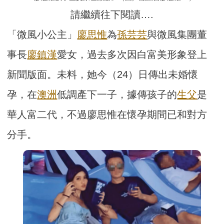
請繼續往下閱讀….
「微風小公主」
廖思惟
為
孫芸芸
與微風集團董
事長
廖鎮漢
愛女，過去多次因白富美形象登上
新聞版面。未料，她今（24）日傳出未婚懷
孕，在
澳洲
低調產下一子，據傳孩子的
生父
是
華人富二代，不過廖思惟在懷孕期間已和對方
分手。