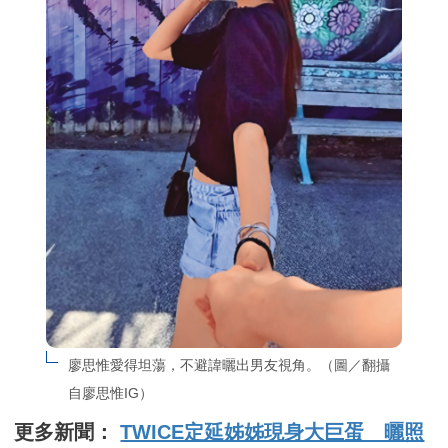
廖思惟愛得坦蕩，不避諱曬出男友視角。（圖／翻攝
自廖思惟IG）
更多新聞：
TWICE定延姊姊現身大巨蛋 曬照