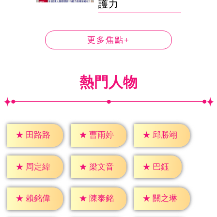
護力
更多焦點+
熱門人物
★
田路路
★
曹雨婷
★
邱勝翊
★
巴鈺
★
周定緯
★
梁文音
★
賴銘偉
★
陳泰銘
★
關之琳