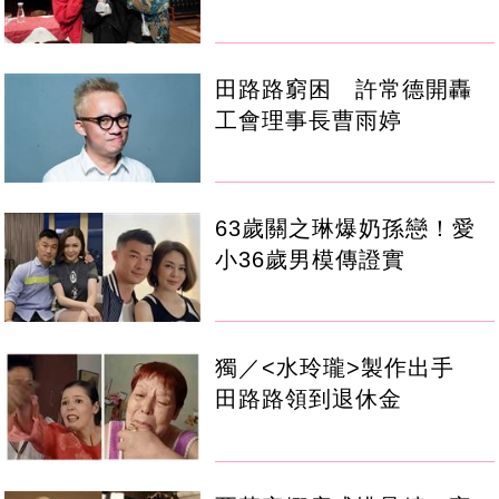
田路路窮困 許常德開轟
工會理事長曹雨婷
63歲關之琳爆奶孫戀！愛
小36歲男模傳證實
獨／<水玲瓏>製作出手
田路路領到退休金