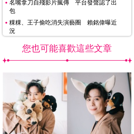
名嘴拿刀自殘影片瘋傳 平台發聲認了出
包
粿粿、王子偷吃消失演藝圈 賴銘偉曝近
況
您也可能喜歡這些文章