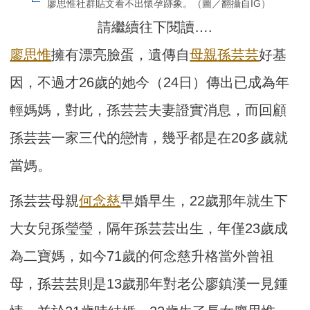
廖思惟社群貼文看不出懷孕跡象。（圖／翻攝自IG）
請繼續往下閱讀….
廖思惟
擁有漂亮臉蛋，遺傳自
母親
孫芸芸
好基
因，不過才26歲的她今（24日）傳出已成為年
輕媽媽，對此，孫芸芸夫妻證實消息，而回顧
孫芸芸一家三代的戀情，幾乎都是在20多歲就
當媽。
孫芸芸母親
何念慈
早婚早生，22歲那年就生下
大女兒孫瑩瑩，隔年孫芸芸出生，年僅23歲成
為二寶媽，如今71歲的何念慈升格當外曾祖
母，孫芸芸則是13歲那年對老公廖鎮漢一見鍾