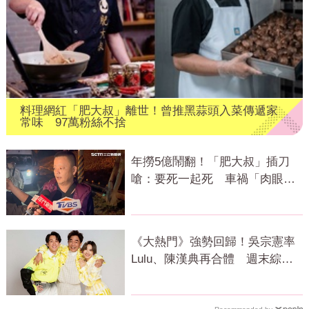
料理網紅「肥大叔」離世！曾推黑蒜頭入菜傳遞家
常味 97萬粉絲不捨
年撈5億鬧翻！「肥大叔」插刀
嗆：要死一起死 車禍「肉眼酒
測」惹怒網
《大熱門》強勢回歸！吳宗憲率
Lulu、陳漢典再合體 週末綜藝
大戰開打