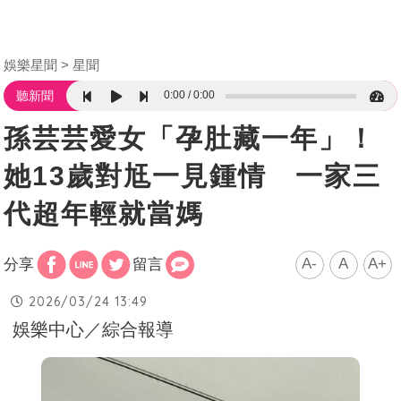
娛樂星聞
星聞
0:00
0:00
聽新聞
孫芸芸愛女「孕肚藏一年」！
她13歲對尪一見鍾情 一家三
代超年輕就當媽
A-
A
A+
分享
留言
2026/03/24 13:49
娛樂中心／綜合報導