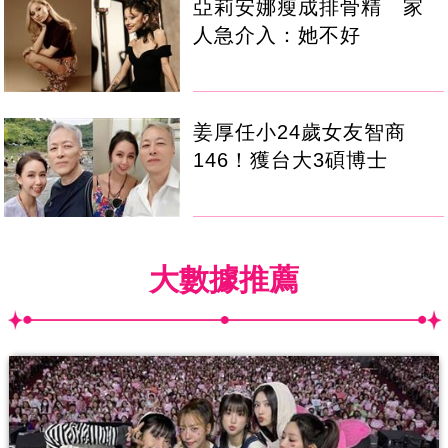
亞莉安娜瘦成排骨精 家
人急介入：她不好
姜厚任小24歲女友智商
146！獲台大3碩博士
大數據推薦