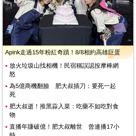
Apink走過15年粉紅奇蹟！8/8相約高雄巨蛋
放火垃圾山找相機！民宿稱誤認按摩棒網
怒
為5億商機翻臉 肥大叔插刀：要死一起
死
肥大叔逝！推黑蒜入菜：吃藥不如吃對食
物
直播年賺破億！肥大叔離世 曾連播17小
時