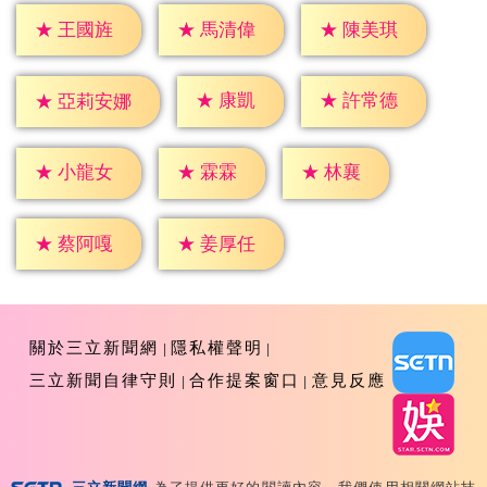
★
王國旌
★
馬清偉
★
陳美琪
★
康凱
★
許常德
★
亞莉安娜
★
霖霖
★
林襄
★
小龍女
★
蔡阿嘎
★
姜厚任
關於三立新聞網
隱私權聲明
三立新聞自律守則
合作提案窗口
意見反應