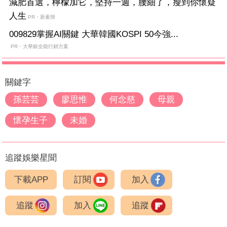
減肥首選，檸檬加它，堅持一週，腰細了，瘦到你懷疑
人生
PR・新素簡
009829掌握AI關鍵 大華韓國KOSPI 50今強...
PR・大華銀全能行銷方案
關鍵字
孫芸芸
廖思惟
何念慈
母親
懷孕生子
未婚
追蹤娛樂星聞
下載APP
訂閱
加入
追蹤
加入
追蹤