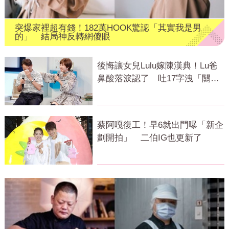
突爆家裡超有錢！182萬HOOK驚認「其實我是男
的」 結局神反轉網傻眼
後悔讓女兒Lulu嫁陳漢典！Lu爸
鼻酸落淚認了 吐17字洩「關鍵
主因」
蔡阿嘎復工！早6就出門曝「新企
劃開拍」 二伯IG也更新了