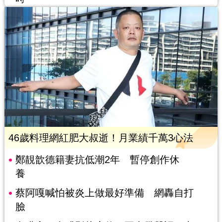
46歲料理網紅肥大叔逝！月業績千萬3心法
鄭靚歆德籍妻抗低潮2年 暫停創作休
養
蔡阿嘎喊怕被炎上做最好準備 網轟自打
臉