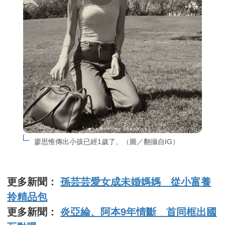
廖思惟傳出小孩已經1歲了。（圖／翻攝自IG）
更多新聞：
孫芸芸愛女成未婚媽媽 從小富養
拎精品包
更多新聞：
炎亞綸、阿本9年情斷 首同框出國