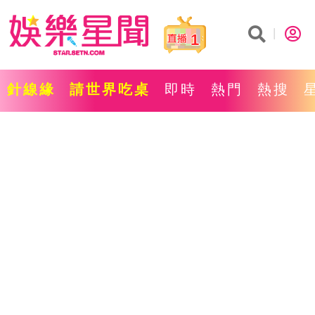
1
針線緣
請世界吃桌
即時
熱門
熱搜