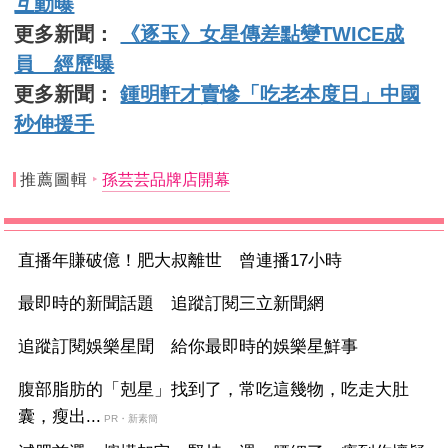
互動曝
更多新聞：
《逐玉》女星傳差點變TWICE成
員 經歷曝
更多新聞：
鍾明軒才賣慘「吃老本度日」中國
秒伸援手
推薦圖輯
孫芸芸品牌店開幕
直播年賺破億！肥大叔離世 曾連播17小時
最即時的新聞話題 追蹤訂閱三立新聞網
追蹤訂閱娛樂星聞 給你最即時的娛樂星鮮事
腹部脂肪的「剋星」找到了，常吃這幾物，吃走大肚
囊，瘦出...
PR・新素簡