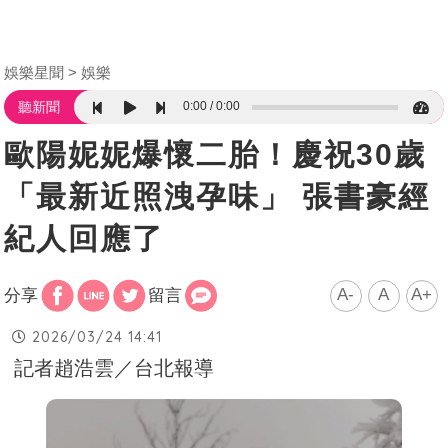
娛樂星聞
娛樂
0:00
0:00
聽新聞
歐陽妮妮爆懷二胎！慶祝30歲
「最新近照洩孕味」 張書豪經
紀人回應了
A-
A
A+
分享
留言
2026/03/24 14:41
記者趙浩雲／台北報導