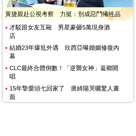
黃捷親赴公視考察 力挺：別成惡鬥犧牲品
才駁跟女友互毆 男星豪砸5萬現身酒
店
結婚23年爆尪外遇 欣西亞曝婚姻修復內
幕
CLC最終合體倒數！「逆襲女神」返鄉開
唱
15年摯愛頭七回家了 唐綺陽哭曬驚人畫
面