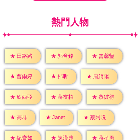
熱門人物
★
田路路
★
郭台銘
★
曾馨瑩
★
邵昕
★
曹雨婷
★
唐綺陽
★
欣西亞
★
蔣友柏
★
黎彼得
★
高群
★
Janet
★
蔡阿嘎
★
紀寶如
★
陳漢典
★
蔣孝勇