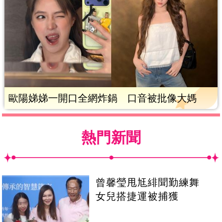
歐陽娣娣一開口全網炸鍋 口音被批像大媽
熱門新聞
曾馨瑩甩尪緋聞勤練舞
女兒搭捷運被捕獲