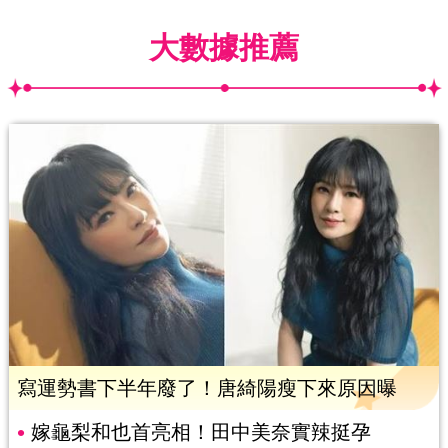
大數據推薦
寫運勢書下半年廢了！唐綺陽瘦下來原因曝
嫁龜梨和也首亮相！田中美奈實辣挺孕