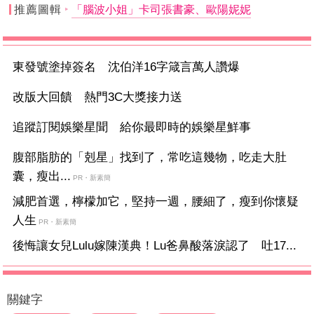
推薦圖輯
「腦波小姐」卡司張書豪、歐陽妮妮
東發號塗掉簽名 沈伯洋16字箴言萬人讚爆
改版大回饋 熱門3C大獎接力送
追蹤訂閱娛樂星聞 給你最即時的娛樂星鮮事
腹部脂肪的「剋星」找到了，常吃這幾物，吃走大肚
囊，瘦出...
PR・新素簡
減肥首選，檸檬加它，堅持一週，腰細了，瘦到你懷疑
人生
PR・新素簡
後悔讓女兒Lulu嫁陳漢典！Lu爸鼻酸落淚認了 吐17...
關鍵字