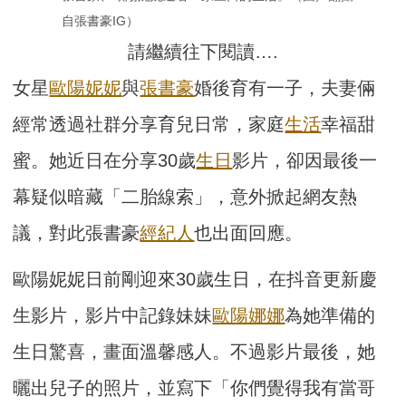
自張書豪IG）
請繼續往下閱讀….
女星
歐陽妮妮
與
張書豪
婚後育有一子，夫妻倆
經常透過社群分享育兒日常，家庭
生活
幸福甜
蜜。她近日在分享30歲
生日
影片，卻因最後一
幕疑似暗藏「二胎線索」，意外掀起網友熱
議，對此張書豪
經紀人
也出面回應。
歐陽妮妮日前剛迎來30歲生日，在抖音更新慶
生影片，影片中記錄妹妹
歐陽娜娜
為她準備的
生日驚喜，畫面溫馨感人。不過影片最後，她
曬出兒子的照片，並寫下「你們覺得我有當哥