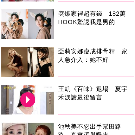
突爆家裡超有錢 182萬
HOOK驚認我是男的
亞莉安娜瘦成排骨精 家
人急介入：她不好
王凱《百味》退場 夏宇
禾淚讀最後留言
池秋美不忍出手幫田路