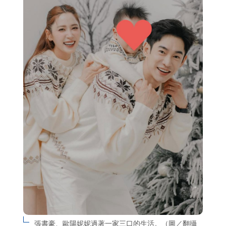
張書豪、歐陽妮妮過著一家三口的生活。（圖／翻攝