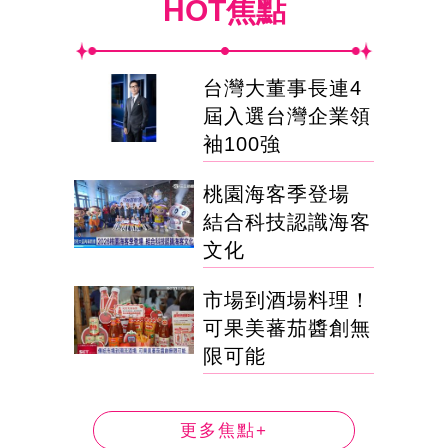
HOT焦點
台灣大董事長連4
屆入選台灣企業領
袖100強
桃園海客季登場
結合科技認識海客
文化
市場到酒場料理！
可果美蕃茄醬創無
限可能
更多焦點+