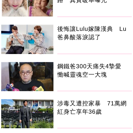
路 真實暖舉曝光
後悔讓Lulu嫁陳漢典 Lu
爸鼻酸落淚認了
鋼鐵爸300天痛失4摯愛
慟喊靈魂空一大塊
涉毒又遭控家暴 71萬網
紅身亡享年36歲