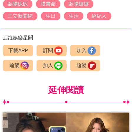
歐陽妮妮
張書豪
歐陽娜娜
三立新聞網
生日
生活
經紀人
追蹤娛樂星聞
下載APP
訂閱
加入
追蹤
加入
追蹤
延伸閱讀