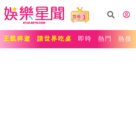
1
王凱猝逝
請世界吃桌
即時
熱門
熱搜