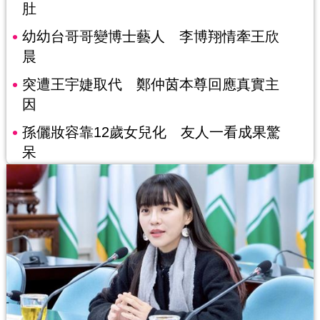
肚
幼幼台哥哥變博士藝人 李博翔情牽王欣
晨
突遭王宇婕取代 鄭仲茵本尊回應真實主
因
孫儷妝容靠12歲女兒化 友人一看成果驚
呆