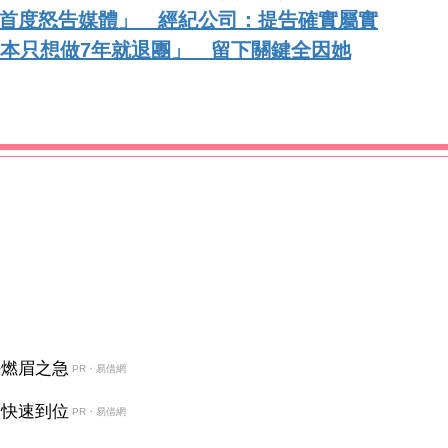
後「首度怒告媒體」 經紀公司：提告確實屬實
「原本只想做7年就退團」 留下關鍵全因她
決燃眉之急
PR・易借網
金快速到位
PR・易借網