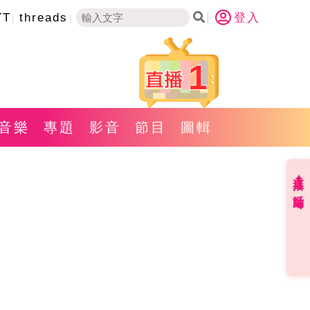
YT
threads
登入
1
音樂
專題
影音
節目
圖輯
直播✦活動