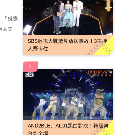
、「感覺
話太失
SBS歌謠大戰驚見放送事故！3主持
人齊卡住
4
AND2BLE、ALD1黑白對決！神級舞
台炸全場