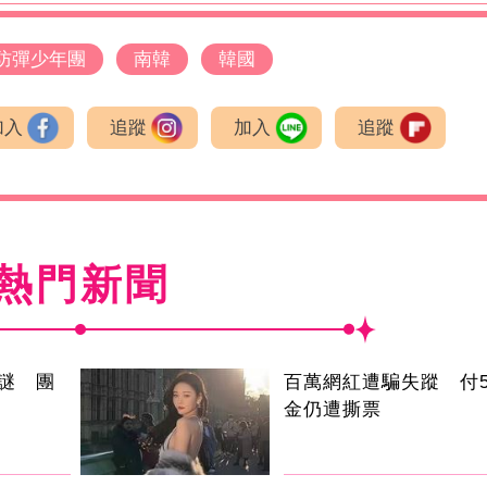
防彈少年團
南韓
韓國
加入
追蹤
加入
追蹤
熱門新聞
謎 團
百萬網紅遭騙失蹤 付5
金仍遭撕票