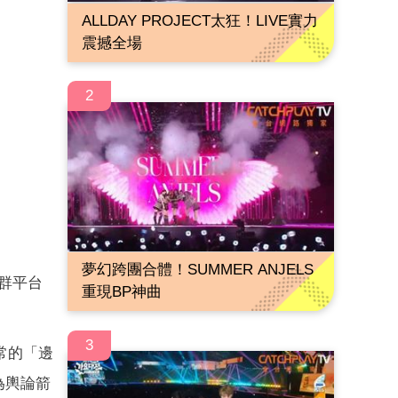
ALLDAY PROJECT太狂！LIVE實力
震撼全場
2
夢幻跨團合體！SUMMER ANJELS
群平台
重現BP神曲
3
常的「邊
為輿論箭