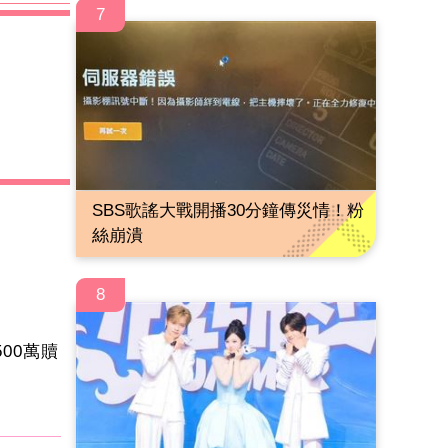
7
SBS歌謠大戰開播30分鐘傳災情！粉
絲崩潰
8
00萬贖