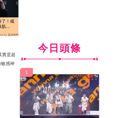
拚了！戒
操肌
練曝光
ed by
今日頭條
其實是超
絲敏感神
1