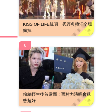
KISS OF LIFE飆唱 秀經典擦汗全場
瘋掉
6
粉絲輕生後首露面！西村力演唱會狀
態超好