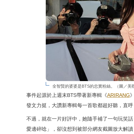
全智賢的婆婆是BTS的忠實粉絲。（圖／美
事件起源於上週末BTS帶著新專輯《
ARIRANG
發文力挺，大讚新專輯每一首歌都超好聽，直呼
不過，就在一片好評中，她隨手補了一句玩笑話
愛邊碎唸」，卻沒想到被部分網友截圖放大解讀