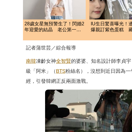
28歲女星無預警生了！閃婚2
IU生日驚喜曝光！
年迎愛的結晶 老公第一時
爆親訂紫色蛋糕 
間「1動作」放閃
細節」掀粉暴動
記者蒲世芸／綜合報導
南韓
凍齡女神
全智賢
的婆婆、知名設計師李貞宇
級「阿米」（
BTS
粉絲名），沒想到近日因為一句
經，引發韓網正反兩面激戰。