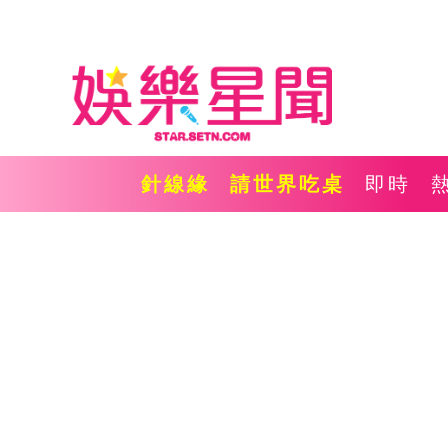
針線緣
請世界吃桌
即時