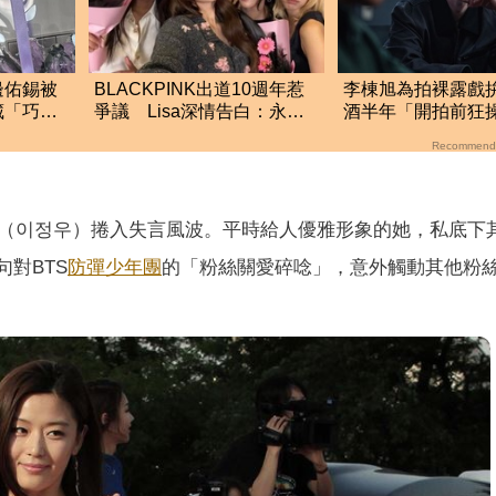
邊佑錫被
BLACKPINK出道10週年惹
李棟旭為拍裸露戲
藏「巧思
爭議 Lisa深情告白：永遠
酒半年「開拍前狂
站在你們這邊
肉」 幕後魔鬼訓
Recommend
（이정우）捲入失言風波。平時給人優雅形象的她，私底下
對BTS
防彈少年團
的「粉絲關愛碎唸」，意外觸動其他粉