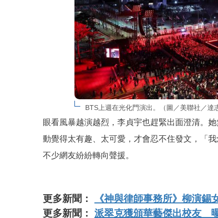
BTS上週在光化門演出。（圖／美聯社／達
眼看風暴越演越烈，李貞宇也趕緊出面澄清。她
動覺得太有趣、太可愛，才會忍不住發文，「我
不少網友紛紛轉向聲援。
更多新聞：
《神與律師事務所》柳演錫
更多新聞：
派翠克獲頒華藝傑出校友 