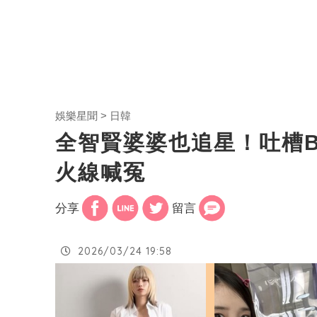
娛樂星聞
日韓
全智賢婆婆也追星！吐槽B
火線喊冤
分享
留言
2026/03/24 19:58