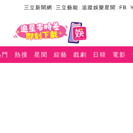
三立新聞網
三立藝能
追蹤娛樂星聞
FB
熱門
熱搜
星聞
綜藝
戲劇
日韓
電影