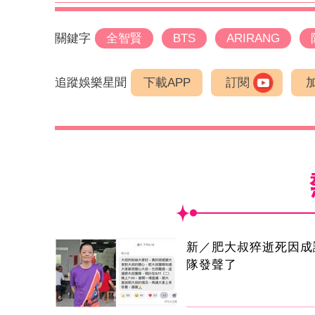
關鍵字
全智賢
BTS
ARIRANG
追蹤娛樂星聞
下載APP
訂閱
新／肥大叔猝逝死因成
隊發聲了