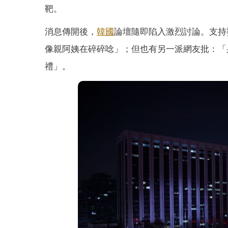
靶。
消息傳開後，
韓國
論壇隨即陷入激烈討論。支持
像親阿姨在碎碎唸」；但也有另一派網友批：「
禮」。