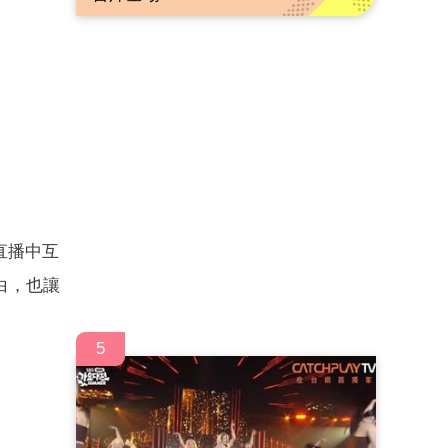
直播中互
白，也讓
5