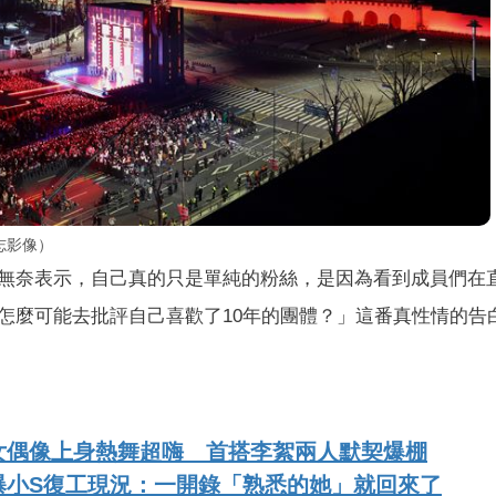
志影像）
無奈表示，自己真的只是單純的粉絲，是因為看到成員們在
怎麼可能去批評自己喜歡了10年的團體？」這番真性情的告
女偶像上身熱舞超嗨 首搭李絮兩人默契爆棚
曝小S復工現況：一開錄「熟悉的她」就回來了