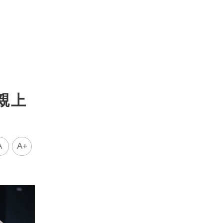
親上
A
A+