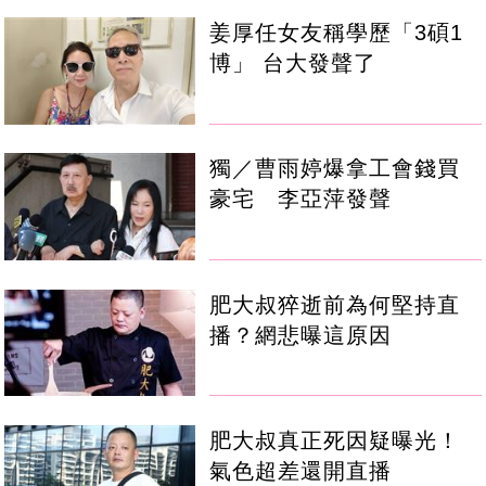
姜厚任女友稱學歷「3碩1
博」 台大發聲了
獨／曹雨婷爆拿工會錢買
豪宅 李亞萍發聲
肥大叔猝逝前為何堅持直
播？網悲曝這原因
肥大叔真正死因疑曝光！
氣色超差還開直播