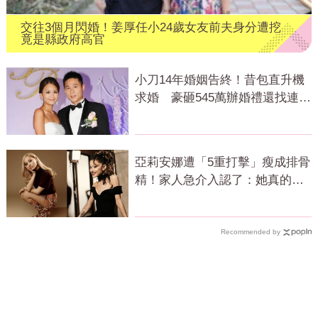
交往3個月閃婚！姜厚任小24歲女友前夫身分遭挖
竟是縣政府高官
小刀14年婚姻告終！昔包直升機
求婚 豪砸545萬辦婚禮還找連戰
證婚
亞莉安娜遭「5重打擊」瘦成排骨
精！家人急介入認了：她真的不
好
Recommended by