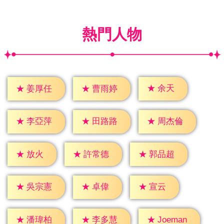
熱門人物
★
余天
★
姜厚任
★
曹雨婷
★
李亞萍
★
田路路
★
周杰倫
★
放火
★
許常德
★
郭品超
★
卓偉
★
宣云
★
吳宗憲
★
潘瑋柏
★
李多慧
★
Joeman