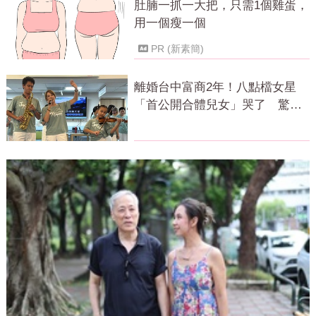
肚腩一抓一大把，只需1個雞蛋，
用一個瘦一個
PR (新素簡)
離婚台中富商2年！八點檔女星
「首公開合體兒女」哭了 驚人
近況曝光