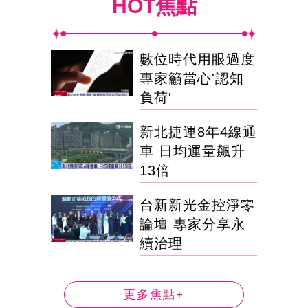
HOT焦點
數位時代用眼過度
專家籲當心'認知
負荷'
新北捷運8年4線通
車 日均運量飆升
13倍
台新新光金控淨零
論壇 專家分享永
續治理
更多焦點+