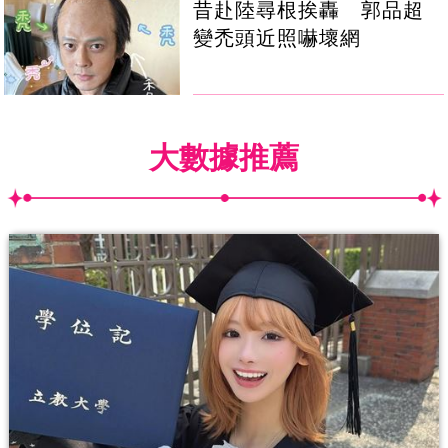
昔赴陸尋根挨轟 郭品超
變禿頭近照嚇壞網
大數據推薦