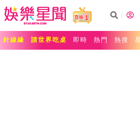
1
針線緣
請世界吃桌
即時
熱門
熱搜