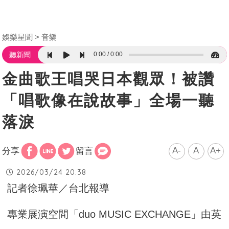
娛樂星聞
音樂
0:00
0:00
聽新聞
金曲歌王唱哭日本觀眾！被讚
「唱歌像在說故事」全場一聽
落淚
A-
A
A+
分享
留言
2026/03/24 20:38
記者徐珮華／台北報導
專業展演空間「duo MUSIC EXCHANGE」由英