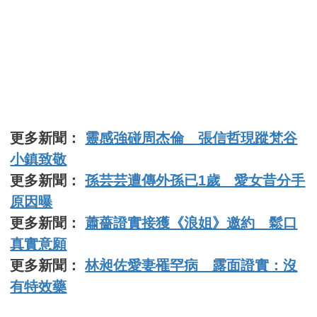
更多新聞：
靈感強碰周杰倫 張信哲現蹤梵谷
小鎮致敬
更多新聞：
孫芸芸遭傳外孫已1歲 愛女昔分手
原因曝
更多新聞：
蕭薔證實接獲《浪姐》邀約 鬆口
真實意願
更多新聞：
林昶佐愛妻罹罕病 露面證實：沒
有特效藥