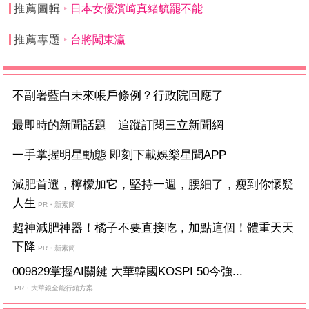
推薦圖輯
日本女優濱崎真緒毓罷不能
推薦專題
台將闖東瀛
不副署藍白未來帳戶條例？行政院回應了
最即時的新聞話題 追蹤訂閱三立新聞網
一手掌握明星動態 即刻下載娛樂星聞APP
減肥首選，檸檬加它，堅持一週，腰細了，瘦到你懷疑
人生
PR・新素簡
超神減肥神器！橘子不要直接吃，加點這個！體重天天
下降
PR・新素簡
009829掌握AI關鍵 大華韓國KOSPI 50今強...
PR・大華銀全能行銷方案