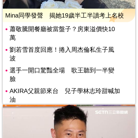
Mina同學發聲 揭她19歲半工半讀考上名校
蕭敬騰開餐廳被當盤子？房東溢價快10
萬
劉若雪首度回應！捲入周杰倫私生子風
波
選手一開口驚豔全場 歌王聽到一半變
臉
AKIRA父親節來台 兒子學林志玲甜喊加
油