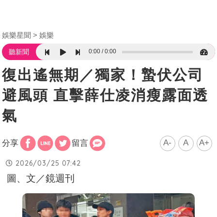
娛樂星聞
娛樂
0:00
0:00
聽新聞
復出遙無期／獨家！蟄伏公司
避風頭 直擊薛仕凌消瘦露面透
氣
A-
A
A+
分享
留言
2026/03/25 07:42
圖、文／鏡週刊