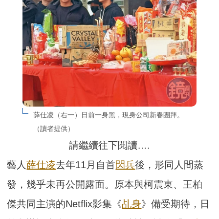
薛仕凌（右一）日前一身黑，現身公司新春團拜。
（讀者提供）
請繼續往下閱讀….
藝人
薛仕凌
去年11月自首
閃兵
後，形同人間蒸
發，幾乎未再公開露面。原本與柯震東、王柏
傑共同主演的Netflix影集《
乩身
》備受期待，日