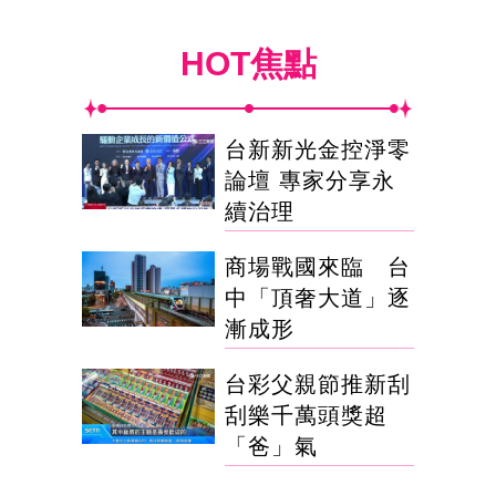
HOT焦點
台新新光金控淨零
論壇 專家分享永
續治理
商場戰國來臨 台
中「頂奢大道」逐
漸成形
台彩父親節推新刮
刮樂千萬頭獎超
「爸」氣