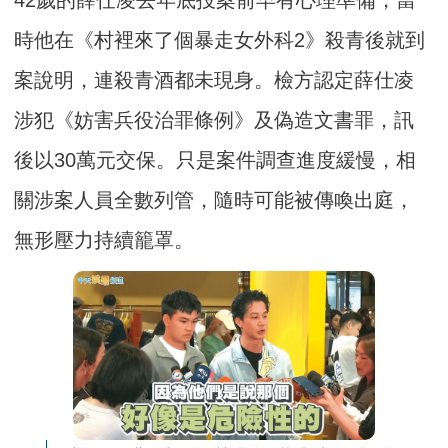
42歲的薛仕凌去年底投案前早有心理準備，當
時他在《村裡來了個暴走女外科2》殺青後就到
案說明，連殺青酒都未現身。檢方認定薛仕凌
涉犯《妨害兵役治罪條例》及偽造文書罪，訊
後以30萬元交保。只是案件調查進度緩慢，相
關涉案人員全數列管，隨時可能被傳喚出庭，
無形壓力持續籠罩。