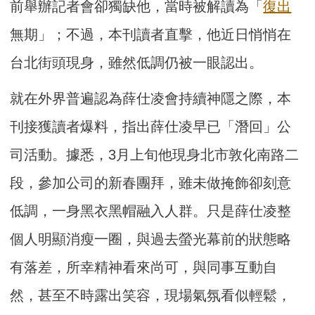
前舉辦記者會卻獨缺他，當時被解讀為「
復出
無期」；不過，本刊讀者直擊，他近日悄悄在
台北街頭現身，雖然低調仍被一眼認出。
就在外界普遍認為薛仕凌會持續神隱之際，本
刊接獲讀者爆料，指出薛仕凌早已「潛回」公
司活動。據悉，3月上旬他現身北市敦化南路二
段，參加公司的新春團拜，雖未做掩飾卻刻意
低調，一身黑衣黑帽融入人群。只是薛仕凌整
個人明顯消瘦一圈，與過去螢光幕前的狀態略
有落差，所幸精神看來尚可，與同事互動自
然，甚至不時露出笑容，現場氣氛看似輕鬆，