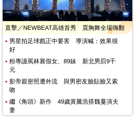
直擊／NEWBEAT高雄首秀 震胸舞全場嗨翻
男星拍足球戲正中要害 導演喊：效果很
好
粉專謾罵林襄假女、89妹 新北男罰9千
元
影帝親密照遭外流 與男密友臉貼臉又索
吻
繼《角頭》新作 49歲黃騰浩搭魏蔓演夫
妻