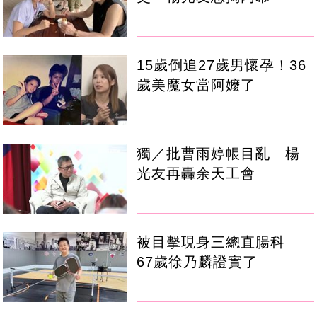
15歲倒追27歲男懷孕！36
歲美魔女當阿嬤了
獨／批曹雨婷帳目亂 楊
光友再轟余天工會
被目擊現身三總直腸科
67歲徐乃麟證實了