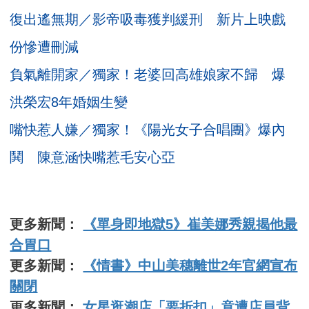
復出遙無期／影帝吸毒獲判緩刑 新片上映戲
份慘遭刪減
負氣離開家／獨家！老婆回高雄娘家不歸 爆
洪榮宏8年婚姻生變
嘴快惹人嫌／獨家！《陽光女子合唱團》爆內
鬨 陳意涵快嘴惹毛安心亞
更多新聞：
《單身即地獄5》崔美娜秀親揭他最
合胃口
更多新聞：
《情書》中山美穗離世2年官網宣布
關閉
更多新聞：
女星逛潮店「要折扣」竟遭店員背