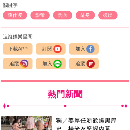
關鍵字
薛仕凌
影帝
閃兵
乩身
復出
追蹤娛樂星聞
下載APP
訂閱
加入
追蹤
加入
追蹤
熱門新聞
獨／姜厚任新歡爆黑歷
史 楊光友怒揭內幕