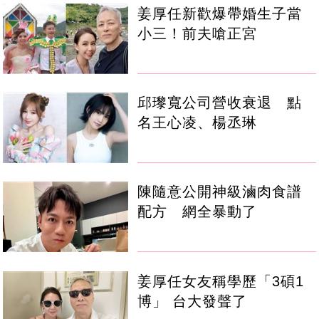
姜厚任新歡爆帶婚生子當
小三！前夫嗆正宮
邱瓈寬公司營收衰退 點
名王心凌、楊丞琳
陳隨意公開神級滷肉食譜
配方 網全暴動了
姜厚任女友稱學歷「3碩1
博」 台大發聲了