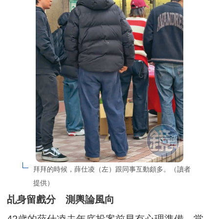
拜拜的時候，薛仕凌（左）跟同事互動頗多。（讀者
提供）
乩身留戲分 測輿論風向