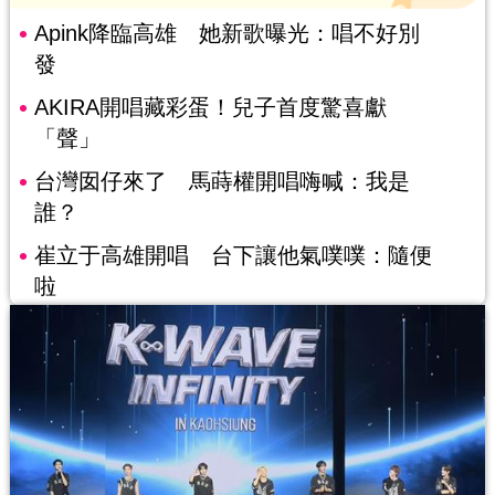
Apink降臨高雄 她新歌曝光：唱不好別
發
AKIRA開唱藏彩蛋！兒子首度驚喜獻
「聲」
台灣囡仔來了 馬蒔權開唱嗨喊：我是
誰？
崔立于高雄開唱 台下讓他氣噗噗：隨便
啦