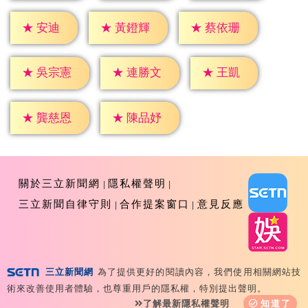
★
安迪
★
黃鐙輝
★
蔡依珊
★
王凱
★
吳宗憲
★
連勝文
★
龔慈恩
★
陳品妤
關於三立新聞網
隱私權聲明
三立新聞自律守則
合作提案窗口
意見反應
三立新聞網
為了提供更好的閱讀內容，我們使用相關網站技
Copyright ©2026 Sanlih E-Television All Rights
術來改善使用者體驗，也尊重用戶的隱私權，特別提出聲明。
Reserved 版權所有 盜用必究 台北市內湖區舊宗路一段159
了解最新隱私權聲明
知道了