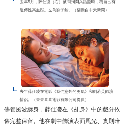
去年5月，薛仕凌（右）被問到閃兵話題時，稱自己有
遺傳性高血壓。左為劉子銓。（翻攝自中天新聞）
去年薛仕凌在電影《我們意外的勇氣》和劉若英飾演
情侶。（壹壹喜喜電影有限公司提供）
儘管風波纏身，薛仕凌在《乩身》中的戲分依
舊完整保留。他在劇中飾演表面風光、實則暗