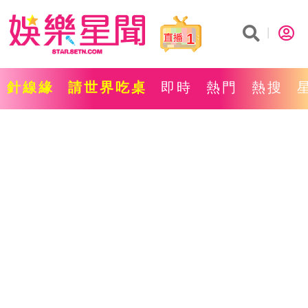
1
針線緣
請世界吃桌
即時
熱門
熱搜