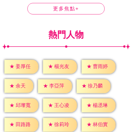
更多焦點+
熱門人物
★
姜厚任
★
楊光友
★
曹雨婷
★
余天
★
李亞萍
★
徐乃麟
★
邱瓈寬
★
王心凌
★
楊丞琳
★
田路路
★
徐莉玲
★
林伯實