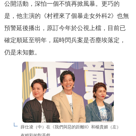
公開活動，深怕一個不慎再掀風暴。更巧的
是，他主演的《村裡來了個暴走女外科2》也無
預警延後播出，原訂今年於公視上檔，目前已
確定順延至明年，屆時閃兵案是否塵埃落定，
仍是未知數。
薛仕凌（中）在《我們與惡的距離II》和楊貴媚（左）
有精彩的對手戲。