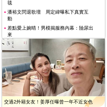
毯
潘裕文閃退歌壇 周定緯曝私下真實互
動
差點愛上婉晴！男模揭服務內幕：險尿出
來
交過2外籍女友！姜厚任曝曾一年不近女色