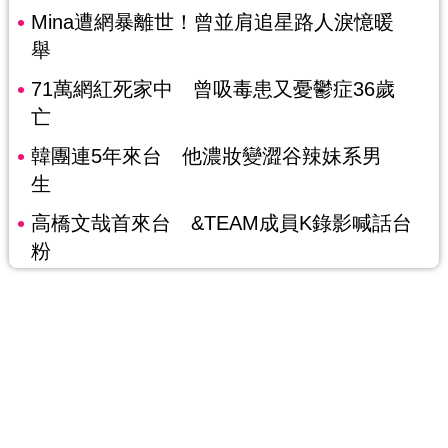
Mina遭網暴離世！曾並肩追星路人淚憶暖
舉
71萬網紅死家中 曾吸毒患又憂鬱症36歲
亡
韓團連5年來台 他濃妝變澀谷辣妹系男
生
高橋文哉首來台 &TEAM成員K錄影喊話台
粉