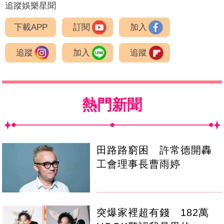
追蹤娛樂星聞
下載APP
訂閱
加入
追蹤
加入
追蹤
熱門新聞
田路路窮困 許常德開轟
工會理事長曹雨婷
突爆家裡超有錢 182萬