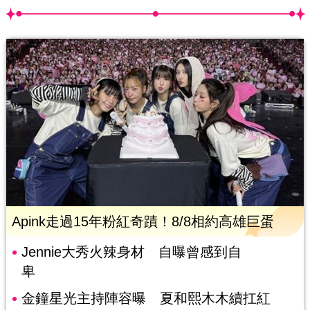
Apink走過15年粉紅奇蹟！8/8相約高雄巨蛋
Jennie大秀火辣身材 自曝曾感到自
卑
金鐘星光主持陣容曝 夏和熙木木續扛紅