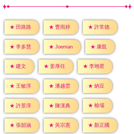
★
田路路
★
曹雨婷
★
許常德
★
康凱
★
李多慧
★
Joeman
★
建文
★
姜厚任
★
李翊君
★
納豆
★
王敏淳
★
潘越雲
★
檢場
★
許景淳
★
陳漢典
★
張韶涵
★
吳宗憲
★
顏正國