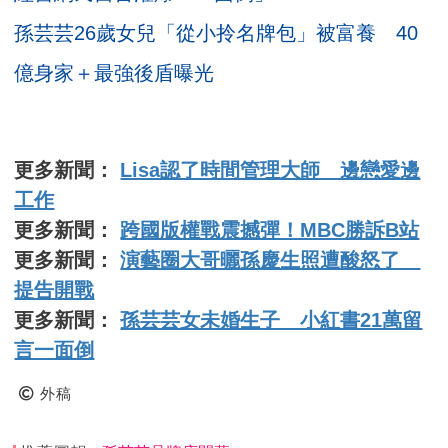
孫芸芸26歲女兒「從小拎名牌包」被富養 40
億身家＋最強後盾曝光
更多新聞：
Lisa認了時間管理大師 邊戀愛邊
工作
更多新聞：
跨國版權戰震撼彈！MBC勝訴B站
更多新聞：
演藝圈大哥曬孫慶生照遭酸怒了
提告開戰
更多新聞：
孫芸芸女未婚生子 小紅書21萬留
言一面倒
外稿