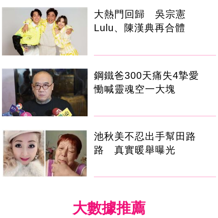
大熱門回歸 吳宗憲
Lulu、陳漢典再合體
鋼鐵爸300天痛失4摯愛
慟喊靈魂空一大塊
池秋美不忍出手幫田路
路 真實暖舉曝光
大數據推薦