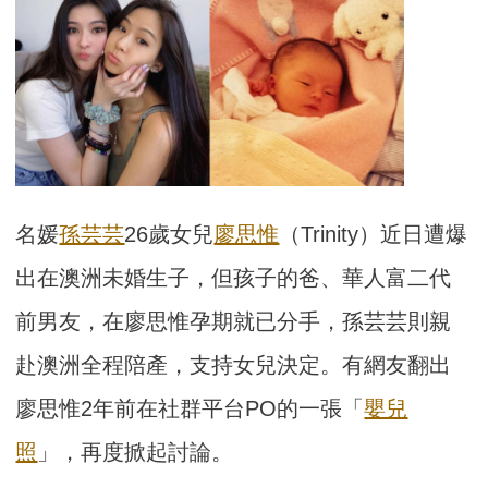
名媛
孫芸芸
26歲女兒
廖思惟
（Trinity）近日遭爆
出在澳洲未婚生子，但孩子的爸、華人富二代
前男友，在廖思惟孕期就已分手，孫芸芸則親
赴澳洲全程陪產，支持女兒決定。有網友翻出
廖思惟2年前在社群平台PO的一張「
嬰兒
照
」，再度掀起討論。