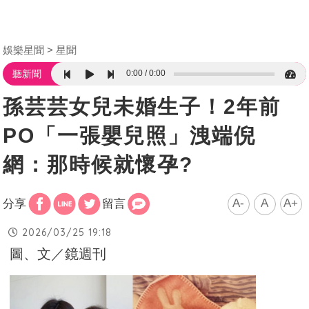
娛樂星聞
星聞
0:00
0:00
聽新聞
孫芸芸女兒未婚生子！2年前
PO「一張嬰兒照」洩端倪
網：那時候就懷孕?
A-
A
A+
分享
留言
2026/03/25 19:18
圖、文／鏡週刊