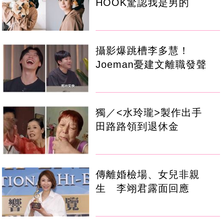
HOOK驚認我是男的
攝影爆跳槽李多慧！
Joeman憂建文離職發聲
獨／<水玲瓏>製作出手
田路路領到退休金
傳離婚檢場、女兒非親
生 李翊君露面回應