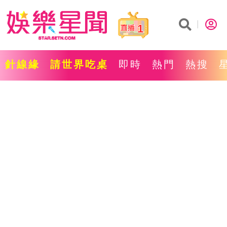
1
針線緣
請世界吃桌
即時
熱門
熱搜