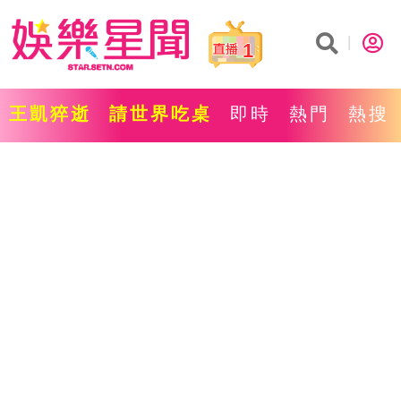
1
王凱猝逝
請世界吃桌
即時
熱門
熱搜