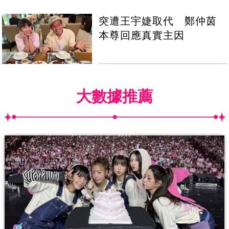
突遭王宇婕取代 鄭仲茵
本尊回應真實主因
大數據推薦