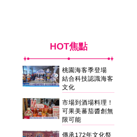
HOT焦點
桃園海客季登場
結合科技認識海客
文化
市場到酒場料理！
可果美蕃茄醬創無
限可能
傳承172年文化祭