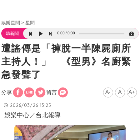
娛樂星聞
星聞
0:00
0:00
聽新聞
遭謠傳是「褲脫一半陳屍廁所
主持人！」 《型男》名廚緊
急發聲了
A-
A
A+
分享
留言
2026/03/26 13:25
娛樂中心／台北報導