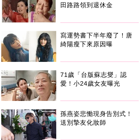
田路路領到退休金
寫運勢書下半年廢了！唐
綺陽瘦下來原因曝
71歲「台版蘇志燮」認
愛！小24歲女友曝光
孫燕姿悲慟現身告別式！
送別摯友化妝師