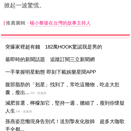
掀起一波驚慌。
推薦圖輯
楊小黎接在台灣的故事主持人
突爆家裡超有錢 182萬HOOK驚認我是男的
最即時的新聞話題 追蹤訂閱三立新聞網
一手掌握明星動態 即刻下載娛樂星聞APP
腹部脂肪的「剋星」找到了，常吃這幾物，吃走大肚
囊，瘦出...
PR・新素簡
減肥首選，檸檬加它，堅持一週，腰細了，瘦到你懷疑
人生
PR・新素簡
孫燕姿悲慟現身告別式！送別摯友化妝師 超多大咖歌
手全都...