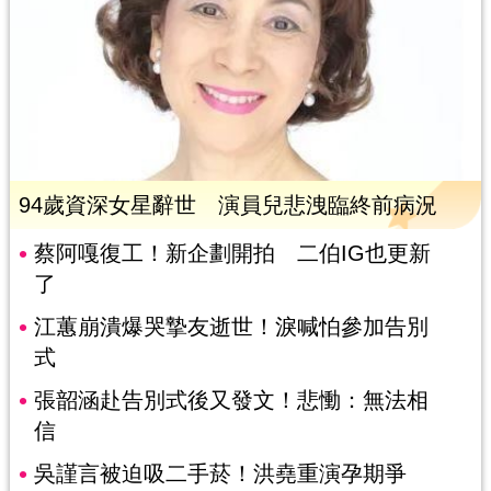
94歲資深女星辭世 演員兒悲洩臨終前病況
蔡阿嘎復工！新企劃開拍 二伯IG也更新
了
江蕙崩潰爆哭摯友逝世！淚喊怕參加告別
式
張韶涵赴告別式後又發文！悲慟：無法相
信
吳謹言被迫吸二手菸！洪堯重演孕期爭