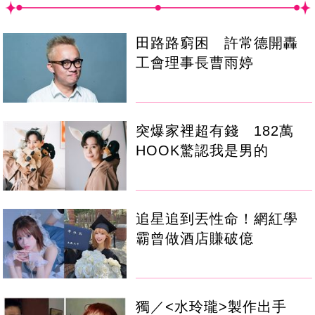
田路路窮困 許常德開轟
工會理事長曹雨婷
突爆家裡超有錢 182萬
HOOK驚認我是男的
追星追到丟性命！網紅學
霸曾做酒店賺破億
獨／<水玲瓏>製作出手