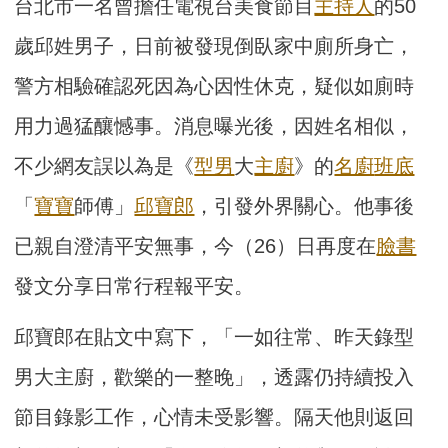
台北市一名曾擔任電視台美食節目
主持人
的50
歲邱姓男子，日前被發現倒臥家中廁所身亡，
警方相驗確認死因為心因性休克，疑似如廁時
用力過猛釀憾事。消息曝光後，因姓名相似，
不少網友誤以為是《
型男
大
主廚
》的
名廚
班底
「
寶寶
師傅」
邱寶郎
，引發外界關心。他事後
已親自澄清平安無事，今（26）日再度在
臉書
發文分享日常行程報平安。
邱寶郎在貼文中寫下，「一如往常、昨天錄型
男大主廚，歡樂的一整晚」，透露仍持續投入
節目錄影工作，心情未受影響。隔天他則返回