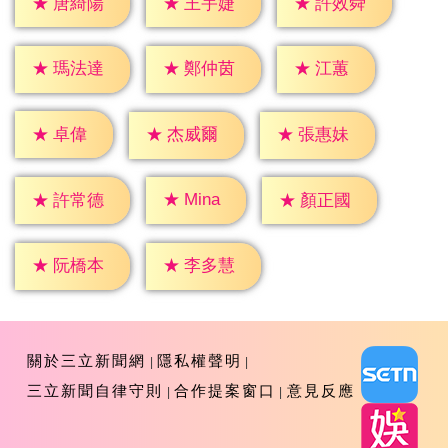
★
唐綺陽
★
王宇婕
★
許效舜
★
江蕙
★
瑪法達
★
鄭仲茵
★
卓偉
★
杰威爾
★
張惠妹
★
Mina
★
許常德
★
顏正國
★
阮橋本
★
李多慧
關於三立新聞網
隱私權聲明
三立新聞自律守則
合作提案窗口
意見反應