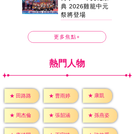
典 2026雞籠中元
祭將登場
更多焦點+
熱門人物
★
康凱
★
田路路
★
曹雨婷
★
周杰倫
★
張韶涵
★
孫燕姿