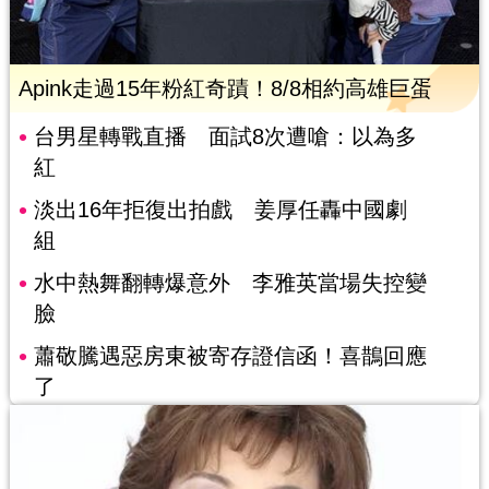
Apink走過15年粉紅奇蹟！8/8相約高雄巨蛋
台男星轉戰直播 面試8次遭嗆：以為多
紅
淡出16年拒復出拍戲 姜厚任轟中國劇
組
水中熱舞翻轉爆意外 李雅英當場失控變
臉
蕭敬騰遇惡房東被寄存證信函！喜鵲回應
了