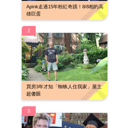
Apink走過15年粉紅奇蹟！8/8相約高
雄巨蛋
2
買房3年才知「蜘蛛人住我家」屋主
超傻眼
3