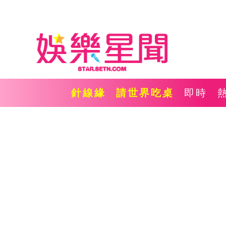
針線緣
請世界吃桌
即時