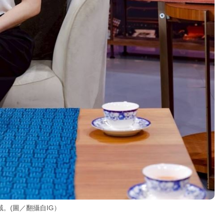
。(圖／翻攝自IG）