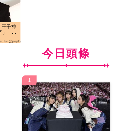
！王子神
了」 最
ed by
今日頭條
1