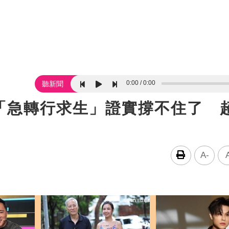
0:00
0:00
聽新聞
「急轉行求生」證實撐不住了 
A-