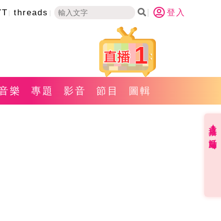
YT
threads
登入
1
音樂
專題
影音
節目
圖輯
直播✦活動