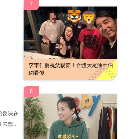
7
李李仁慶祝父親節！合體大尾油土伯
網看傻
8
始反映在
真去想，