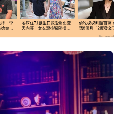
重摔！李
姜厚任71歲生日認愛爆出驚
偷吃粿粿判賠百萬
醫搶命
天內幕！女友遭控醫院槓正
隱8個月「2度發文
宮女兒 場面超火爆
新近況曝光
Recommend