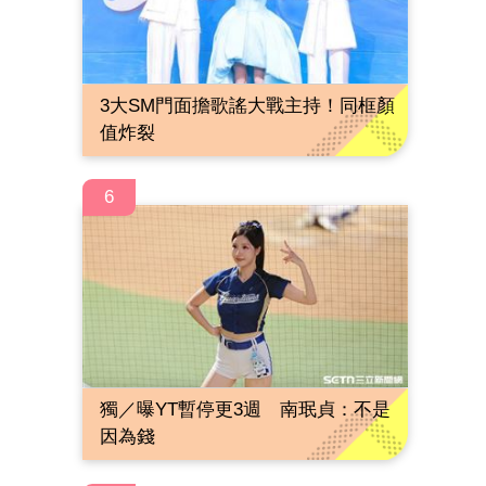
3大SM門面擔歌謠大戰主持！同框顏
值炸裂
6
獨／曝YT暫停更3週 南珉貞：不是
因為錢