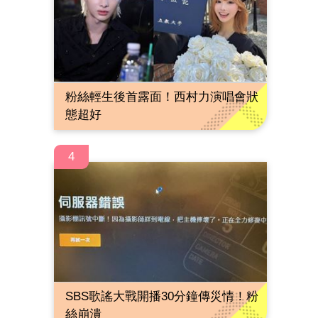
粉絲輕生後首露面！西村力演唱會狀
態超好
4
SBS歌謠大戰開播30分鐘傳災情！粉
絲崩潰