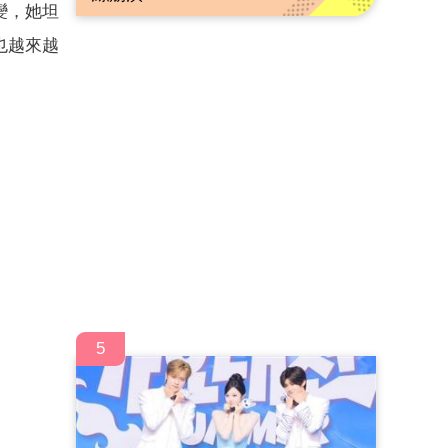
變，她坦
也越來越
5