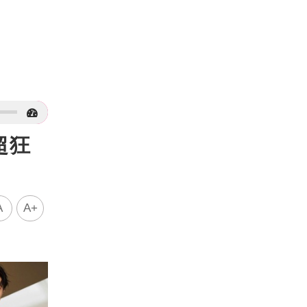
超狂
A
A+