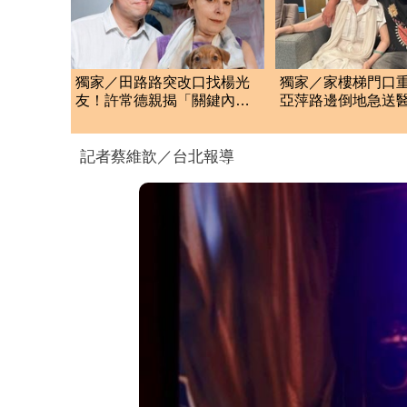
獨家／田路路突改口找楊光
獨家／家樓梯門口
友！許常德親揭「關鍵內
亞萍路邊倒地急送
幕」再轟曹雨婷
「最新傷況」曝
記者蔡維歆／台北報導