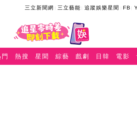
三立新聞網
三立藝能
追蹤娛樂星聞
FB
熱門
熱搜
星聞
綜藝
戲劇
日韓
電影