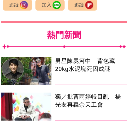
追蹤
加入
追蹤
熱門新聞
男星陳屍河中 背包藏
20kg水泥塊死因成謎
獨／批曹雨婷帳目亂 楊
光友再轟余天工會