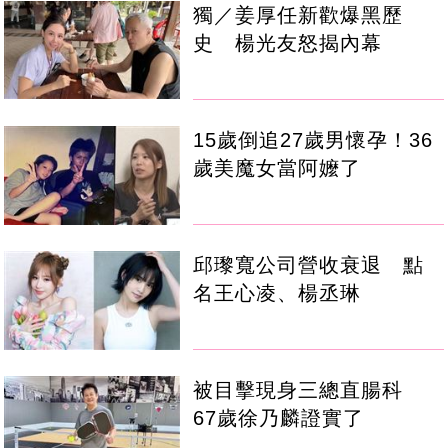
獨／姜厚任新歡爆黑歷
史 楊光友怒揭內幕
15歲倒追27歲男懷孕！36
歲美魔女當阿嬤了
邱瓈寬公司營收衰退 點
名王心凌、楊丞琳
被目擊現身三總直腸科
67歲徐乃麟證實了