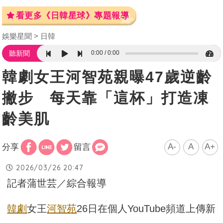
看更多《日韓星球》專題報導
娛樂星聞
日韓
0:00
0:00
聽新聞
韓劇女王河智苑親曝47歲逆齡
撇步 每天靠「這杯」打造凍
齡美肌
A-
A
A+
分享
留言
2026/03/26 20:47
記者蒲世芸／綜合報導
韓劇
女王
河智苑
26日在個人YouTube頻道上傳新