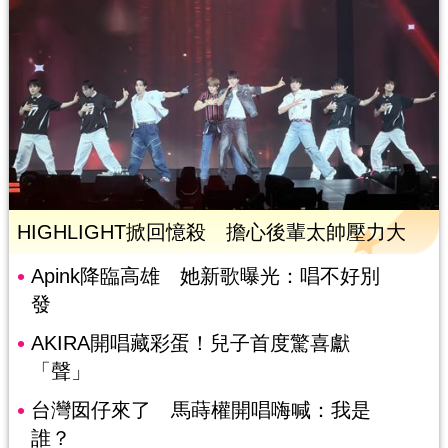
HIGHLIGHT掀回憶殺 擔心後輩太帥壓力大
Apink降臨高雄 她新歌曝光：唱不好別
發
AKIRA開唱藏彩蛋！兒子首度驚喜獻
「聲」
台灣囡仔來了 馬蒔權開唱嗨喊：我是
誰？