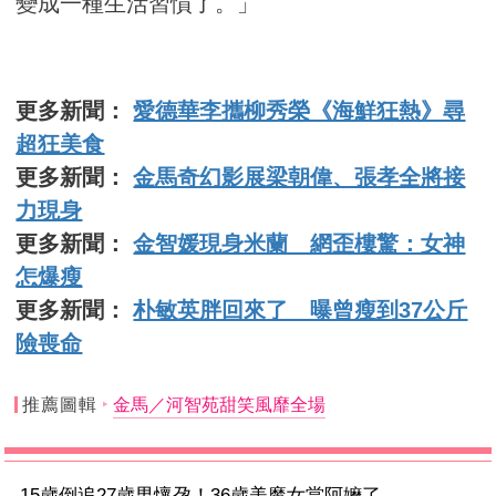
變成一種生活習慣了。」
更多新聞：
愛德華李攜柳秀榮《海鮮狂熱》尋
超狂美食
更多新聞：
金馬奇幻影展梁朝偉、張孝全將接
力現身
更多新聞：
金智媛現身米蘭 網歪樓驚：女神
怎爆瘦
更多新聞：
朴敏英胖回來了 曝曾瘦到37公斤
險喪命
推薦圖輯
金馬／河智苑甜笑風靡全場
15歲倒追27歲男懷孕！36歲美魔女當阿嬤了