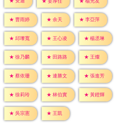
★
安迪
★
姜厚任
★
楊光友
★
余天
★
曹雨婷
★
李亞萍
★
邱瓈寬
★
王心凌
★
楊丞琳
★
王燦
★
徐乃麟
★
田路路
★
蔡依珊
★
連勝文
★
張進芳
★
徐莉玲
★
林伯實
★
黃鐙輝
★
王凱
★
吳宗憲