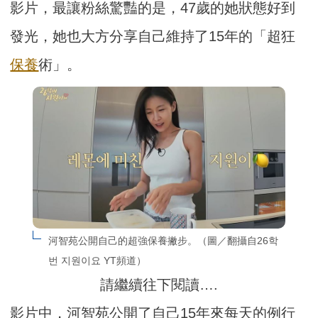
影片，最讓粉絲驚豔的是，47歲的她狀態好到
發光，她也大方分享自己維持了15年的「超狂
保養
術」。
河智苑公開自己的超強保養撇步。（圖／翻攝自26학
번 지원이요 YT頻道）
請繼續往下閱讀….
影片中，河智苑公開了自己15年來每天的例行