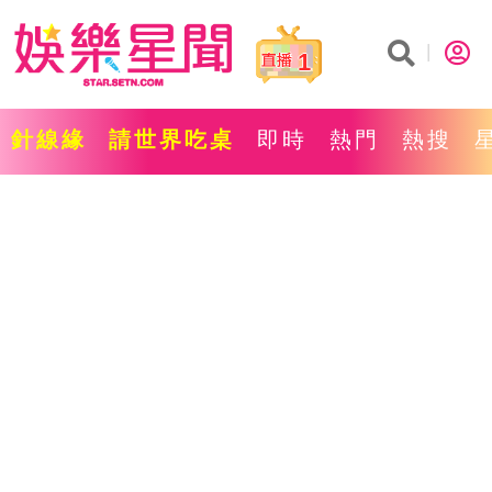
1
針線緣
請世界吃桌
即時
熱門
熱搜