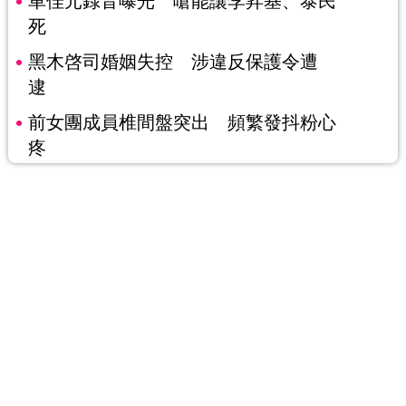
車佳元錄音曝光 嗆能讓李昇基、泰民
死
黑木啓司婚姻失控 涉違反保護令遭
逮
前女團成員椎間盤突出 頻繁發抖粉心
疼