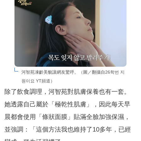
河智苑凍齡美貌讓網友驚呼。（圖／翻攝自26학번 지
원이요 YT頻道）
除了飲食調理，河智苑對肌膚保養也有一套。
她透露自己屬於「極乾性肌膚」，因此每天早
晨都會使用「條狀面膜」貼滿全臉加強保濕，
並強調：「這個方法我也維持了10多年，已經