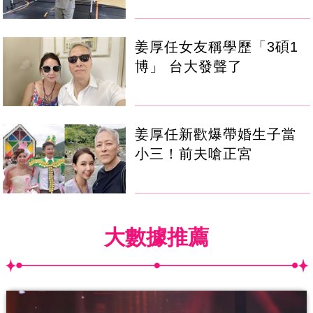
姜厚任女友稱學歷「3碩1
博」 台大發聲了
姜厚任新歡爆帶婚生子當
小三！前夫嗆正宮
大數據推薦