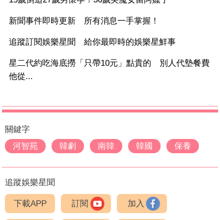
新聞事件即時更新 所有消息一手掌握！
追蹤訂閱娛樂星聞 給你最即時的娛樂星鮮事
星二代約吃海底撈「只帶10元」點貴的 別人代墊餐費
他從...
關鍵字
河智苑
韓劇
南韓
韓國
保養
追蹤娛樂星聞
下載APP
訂閱
加入