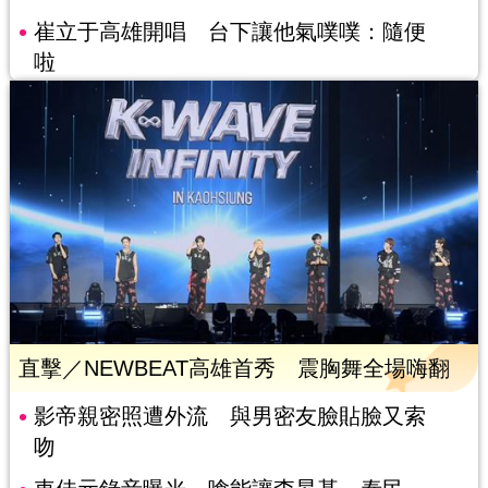
崔立于高雄開唱 台下讓他氣噗噗：隨便
啦
直擊／NEWBEAT高雄首秀 震胸舞全場嗨翻
影帝親密照遭外流 與男密友臉貼臉又索
吻