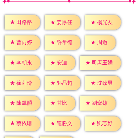
★
田路路
★
姜厚任
★
楊光友
★
周遊
★
曹雨婷
★
許常德
★
安迪
★
李朝永
★
司馬玉嬌
★
徐莉玲
★
郭品超
★
沈政男
★
甘比
★
陳凱韻
★
劉鑾雄
★
蔡依珊
★
連勝文
★
劉芯妤