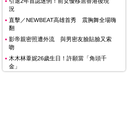
引退2年首認迷惘！前女優移居香港後現
況
直擊／NEWBEAT高雄首秀 震胸舞全場嗨
翻
影帝親密照遭外流 與男密友臉貼臉又索
吻
木木林葦妮26歲生日！許願當「角頭千
金」