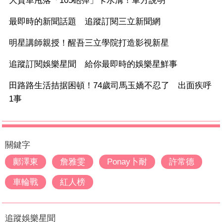
大貨車甩落「105砲彈」卡水溝！軍方說明
最即時的新聞話題 追蹤訂閱三立新聞網
明星講師親授！醒吾三立學院打造影視新星
追蹤訂閱娛樂星聞 給你最即時的娛樂星鮮事
田路路生活拮据困頓！74歲司馬玉嬌不忍了 出面疾呼
1事
關鍵字
鄺澤東
詹雅雯
Ponay卜耐
許常德
車輪戰
紅人榜
追蹤娛樂星聞