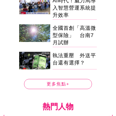
AI時代！威力馬導
入智慧營運系統提
升效率
全國首創「高溫微
型保險」 台南7
月試辦
執法重壓 外送平
台還有選擇？
更多焦點+
熱門人物