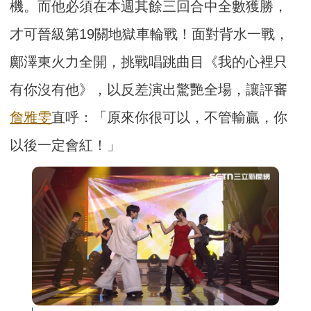
機。而他必須在本週其餘三回合中全數獲勝，
才可晉級第19關地獄車輪戰！面對背水一戰，
鄺澤東火力全開，挑戰唱跳曲目《我的心裡只
有你沒有他》，以反差演出驚艷全場，讓評審
詹雅雯
直呼：「原來你很可以，不管輸贏，你
以後一定會紅！」