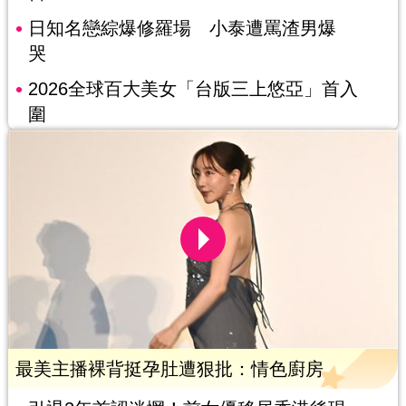
日知名戀綜爆修羅場 小泰遭罵渣男爆
哭
2026全球百大美女「台版三上悠亞」首入
圍
最美主播裸背挺孕肚遭狠批：情色廚房