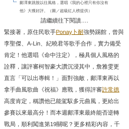
鄺澤東跳脫以往風格，選唱《我的心裡只有你沒有
他》大獲好評。（圖／超級紅人榜提供）
請繼續往下閱讀….
緊接著，原住民歌手
Ponay卜耐
強勢踢館，曾與
李聖傑、A-Lin、紀曉君等歌手合作，實力備受
肯定！他選唱《命中注定》，極具個人風格的
詮釋，讓評審柯智豪大讚沉浸其中，詹雅雯更
直言「可以出專輯！」面對強敵，鄺澤東再以
拿手曲風歌曲《祝福》應戰，獲得評審
許常德
高度肯定，稱讚他已能駕馭多元曲風，更給出
參賽以來最高分！而本週鄺澤東最終能否逆轉
戰局，順利闖進第19關呢？更多精彩內容，千