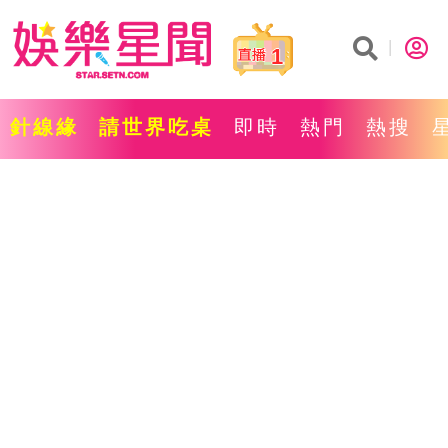
1
針線緣
請世界吃桌
即時
熱門
熱搜