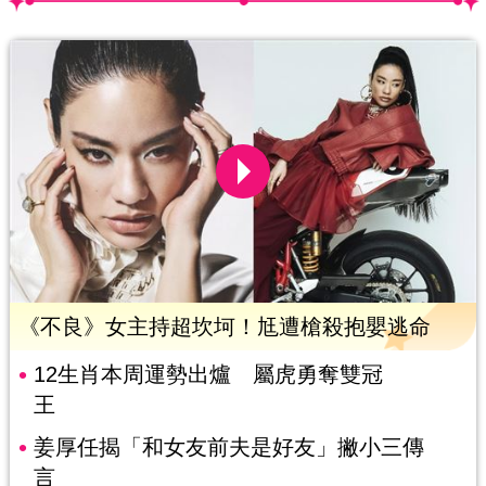
《不良》女主持超坎坷！尪遭槍殺抱嬰逃命
12生肖本周運勢出爐 屬虎勇奪雙冠
王
姜厚任揭「和女友前夫是好友」撇小三傳
言