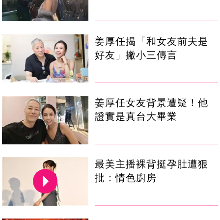
姜厚任揭「和女友前夫是
好友」撇小三傳言
姜厚任女友背景遭疑！他
證實是真台大畢業
最美主播裸背挺孕肚遭狠
批：情色廚房