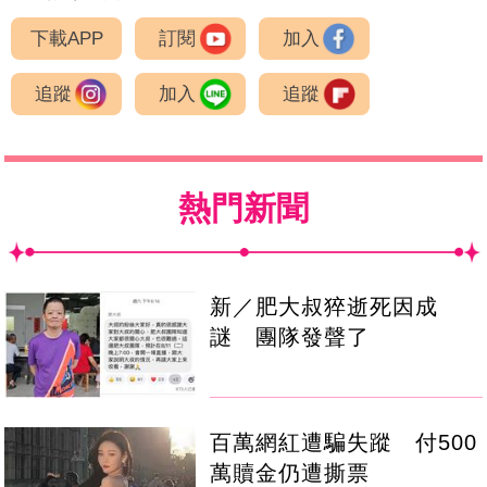
下載APP
訂閱
加入
追蹤
加入
追蹤
熱門新聞
新／肥大叔猝逝死因成
謎 團隊發聲了
百萬網紅遭騙失蹤 付500
萬贖金仍遭撕票