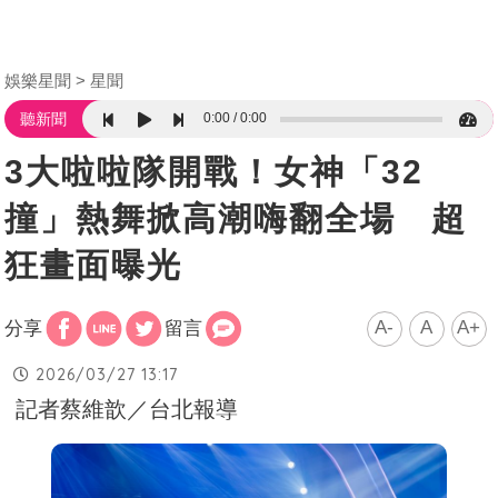
娛樂星聞
星聞
0:00
0:00
聽新聞
3大啦啦隊開戰！女神「32
撞」熱舞掀高潮嗨翻全場 超
狂畫面曝光
A-
A
A+
分享
留言
2026/03/27 13:17
記者蔡維歆／台北報導