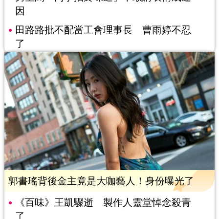
因
田路路批不配當工會理事長 曹雨婷不忍
了
郭書瑤背後金主竟是大咖藝人！身份曝光了
《百味》王凱驟逝 製作人靈堂悼念殺青
了