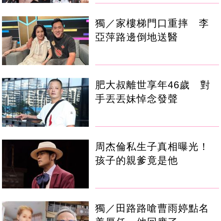
獨／家樓梯門口重摔 李
亞萍路邊倒地送醫
肥大叔離世享年46歲 對
手丟丟妹悼念發聲
周杰倫私生子真相曝光！
孩子的親爹竟是他
獨／田路路嗆曹雨婷點名