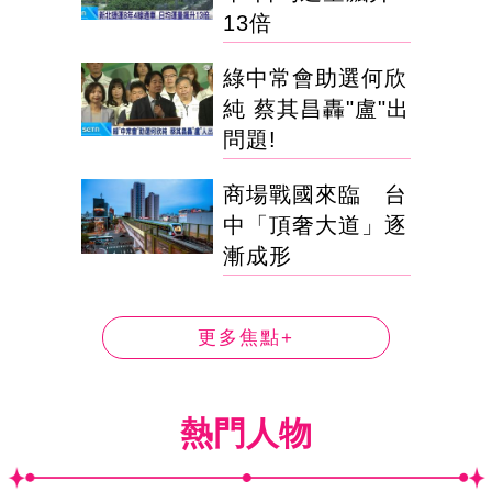
13倍
綠中常會助選何欣
純 蔡其昌轟"盧"出
問題!
商場戰國來臨 台
中「頂奢大道」逐
漸成形
更多焦點+
熱門人物