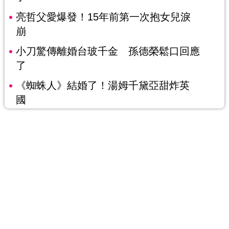
亮哲父愛爆發！15年前第一次抱女兒淚
崩
小刀驚傳離婚台玻千金 孫德榮鬆口回應
了
《蜘蛛人》結婚了！湯姆千黛亞甜炸英
國