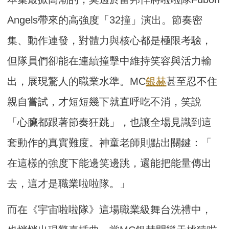
Angels帶來的高強度「32撞」演出。節奏密
集、動作連發，
對體力與核心都是極限考驗，
但隊員們卻能在連續撞擊中維持笑容與活力輸
出，
展現驚人的職業水準。MC
銀赫
甚至忍不住
親自嘗試，
才短短幾下就直呼吃不消，笑說
「心臟都跟著節奏狂跳」，
也讓全場見識到這
套動作的真實難度。神童老師則點出關鍵：「
在這樣的強度下能邊笑邊跳，還能把能量傳出
去，
這才是職業啦啦隊。」
而在《宇宙啦啦隊》這場職業級舞台洗禮中，