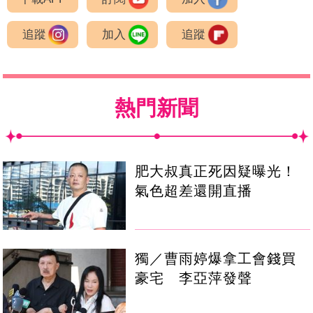
追蹤
加入
追蹤
熱門新聞
肥大叔真正死因疑曝光！
氣色超差還開直播
獨／曹雨婷爆拿工會錢買
豪宅 李亞萍發聲