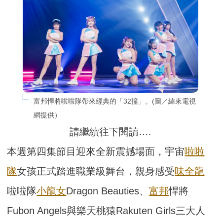
富邦悍將啦啦隊帶來經典的「32撞」。(圖／緯來電視
網提供）
請繼續往下閱讀….
本週第四集節目迎來全新震撼場面，
宇宙
啦啦
隊
女孩正式踏進職業級舞台，
親身感受
味全龍
啦啦隊
小龍女
Dragon Beauties、
富邦
悍將
Fubon Angels與樂天桃猿Rakuten Girls三大人