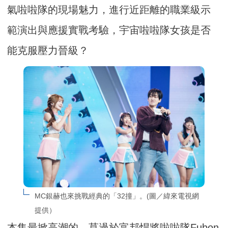
氣啦啦隊的現場魅力，
進行近距離的職業級示
範演出與應援實戰考驗，
宇宙啦啦隊女孩是否
能克服壓力晉級？
MC銀赫也來挑戰經典的「32撞」。(圖／緯來電視網
提供）
本集最掀高潮的，莫過於富邦悍將啦啦隊Fubon