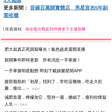
3大風險
更多新聞：
昔砸百萬開實體店 男星宣布5年副
業收攤
推薦圖輯
味全龍出戰富邦悍將拿下主場首勝
肥大叔真正死因疑曝光！氣色超差還開直播
新聞事件即時更新 所有消息一手掌握！
一手掌握明星動態 即刻下載娛樂星聞APP
腹部脂肪的「剋星」找到了，常吃這幾物，吃走大肚
囊，瘦出...
PR・新素簡
減肥首選，檸檬加它，堅持一週，腰細了，瘦到你懷疑
人生
PR・新素簡