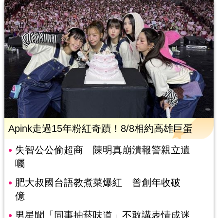
Apink走過15年粉紅奇蹟！8/8相約高雄巨蛋
失智公公偷超商 陳明真崩潰報警親立遺
囑
肥大叔國台語教煮菜爆紅 曾創年收破
億
男星聞「同事抽菸味道」不敢講表情成迷