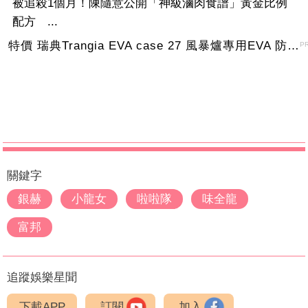
被追殺1個月！陳隨意公開「神級滷肉食譜」黃金比例
配方 ...
特價 瑞典Trangia EVA case 27 風暴爐專用EVA 防護外盒(小)-黑
P
關鍵字
銀赫
小龍女
啦啦隊
味全龍
富邦
追蹤娛樂星聞
下載APP
訂閱
加入