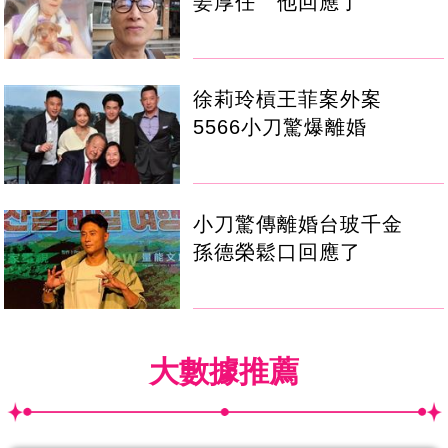
姜厚任 他回應了
徐莉玲槓王菲案外案
5566小刀驚爆離婚
小刀驚傳離婚台玻千金
孫德榮鬆口回應了
大數據推薦