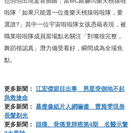
也悄悄出現驚喜插曲，
當MC銀赫問樂天桃猿啦
啦隊「如果只能選一位進樂天桃猿啦啦隊，
要
選誰?」其中一位宇宙啦啦隊女孩憑藉表現，
被
職業啦啦隊成員當場點名關注「對嘴很完整，
舞蹈很認真」
潛力備受看好，瞬間成為全場焦
點。
更多新聞：
江宏傑節目出事 男星突倒地不起
急救搶命
更多新聞：
暴瘦像紙片人網嚇傻 曹雅雯現身
長髮剃光
更多新聞：
頭痛、骨痛竟肺癌第4期 名醫示警