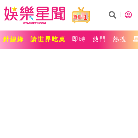
1
針線緣
請世界吃桌
即時
熱門
熱搜