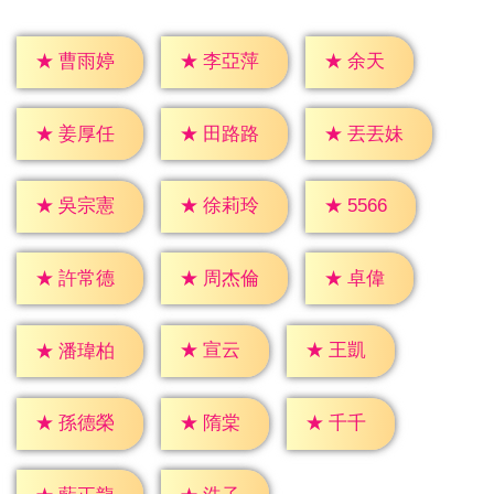
★
余天
★
曹雨婷
★
李亞萍
★
姜厚任
★
田路路
★
丟丟妹
★
5566
★
吳宗憲
★
徐莉玲
★
卓偉
★
許常德
★
周杰倫
★
宣云
★
王凱
★
潘瑋柏
★
隋棠
★
千千
★
孫德榮