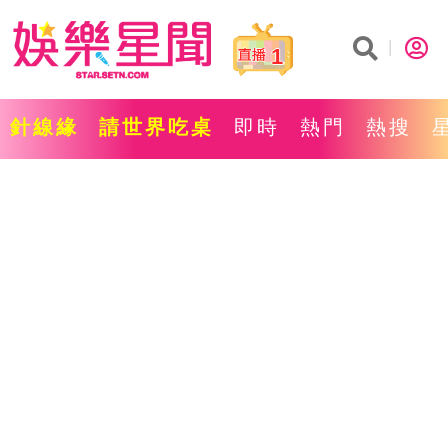
1
針線緣
請世界吃桌
即時
熱門
熱搜