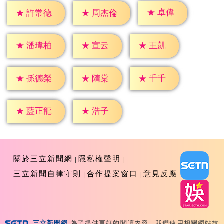
★
卓偉
★
許常德
★
周杰倫
★
宣云
★
王凱
★
潘瑋柏
★
隋棠
★
千千
★
孫德榮
★
浩子
★
藍正龍
關於三立新聞網
隱私權聲明
三立新聞自律守則
合作提案窗口
意見反應
三立新聞網
為了提供更好的閱讀內容，我們使用相關網站技