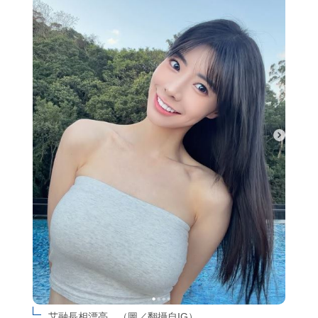
艾融長相漂亮。（圖／翻攝自IG）