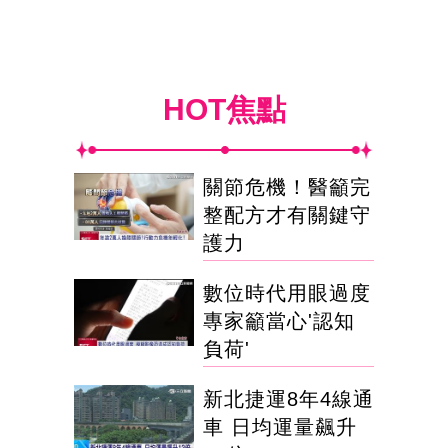
HOT焦點
關節危機！醫籲完
整配方才有關鍵守
護力
數位時代用眼過度
專家籲當心'認知
負荷'
新北捷運8年4線通
車 日均運量飆升