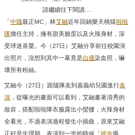
請繼續往下閱讀….
「
中職
最正MC」林
艾融
近年回鍋樂天桃猿
啦啦
隊
擔任主持，擁有甜美臉蛋以及火辣身材，深
受球迷喜愛。今（27日）艾融分享前往校園演
出照片，沒想到其中一幕竟是
白襪
染血照，嚇
壞所有粉絲。
艾融今（27日）跟隨隊友到嘉義幼兒園進行
表
演
，從曝光的畫面可以看到，艾融畫著清秀的
妝容，搭配啦啦隊衣服露出小蠻腰，火辣身材
全看光，不過表演過程發生小插曲，原來艾融
正好是生理期，表演到一半的時候「
經血
爆