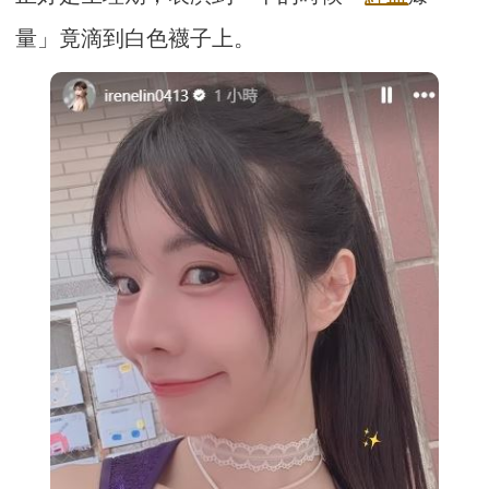
量」竟滴到白色襪子上。