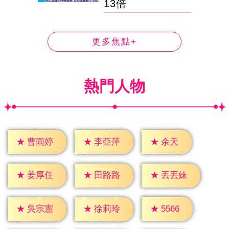
13倍
更多焦點+
熱門人物
★
余天
★
曹雨婷
★
李亞萍
★
姜厚任
★
田路路
★
丟丟妹
★
5566
★
吳宗憲
★
徐莉玲