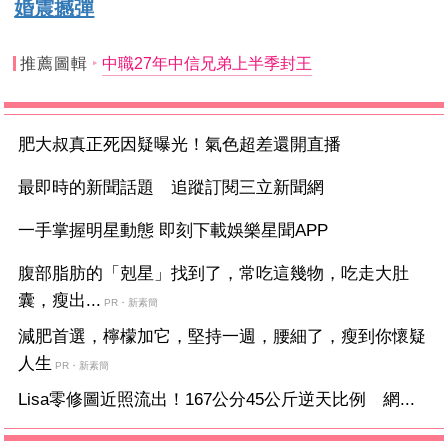
婚震撼彈
推薦圖輯
中職27年中信兄弟上半季封王
肥大叔真正死因疑曝光！氣色超差還開直播
最即時的新聞話題 追蹤訂閱三立新聞網
一手掌握明星動態 即刻下載娛樂星聞APP
腹部脂肪的「剋星」找到了，常吃這幾物，吃走大肚
囊，瘦出...
PR・新素簡
減肥首選，檸檬加它，堅持一週，腰細了，瘦到你懷疑
人生
PR・新素簡
Lisa零修圖近照流出！167公分45公斤逆天比例 網...