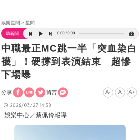
娛樂星聞
星聞
0:00
0:00
聽新聞
中職最正MC跳一半「突血染白
襪」！硬撐到表演結束 超慘
下場曝
A-
A
A+
分享
留言
2026/03/27 14:38
娛樂中心／蔡佩伶報導