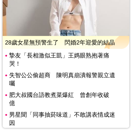
28歲女星無預警生了 閃婚2年迎愛的結晶
摯友「長相激似王凱」王媽眼熟抱著痛
哭！
失智公公偷超商 陳明真崩潰報警親立遺
囑
肥大叔國台語教煮菜爆紅 曾創年收破
億
男星聞「同事抽菸味道」不敢講表情成迷
因