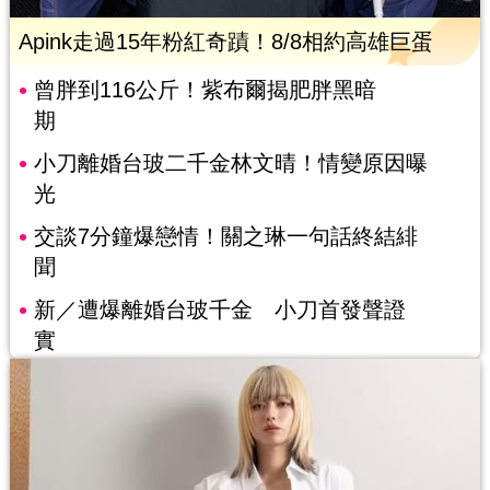
Apink走過15年粉紅奇蹟！8/8相約高雄巨蛋
曾胖到116公斤！紫布爾揭肥胖黑暗
期
小刀離婚台玻二千金林文晴！情變原因曝
光
交談7分鐘爆戀情！關之琳一句話終結緋
聞
新／遭爆離婚台玻千金 小刀首發聲證
實