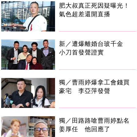
肥大叔真正死因疑曝光！
氣色超差還開直播
新／遭爆離婚台玻千金
小刀首發聲證實
獨／曹雨婷爆拿工會錢買
豪宅 李亞萍發聲
獨／田路路嗆曹雨婷點名
姜厚任 他回應了