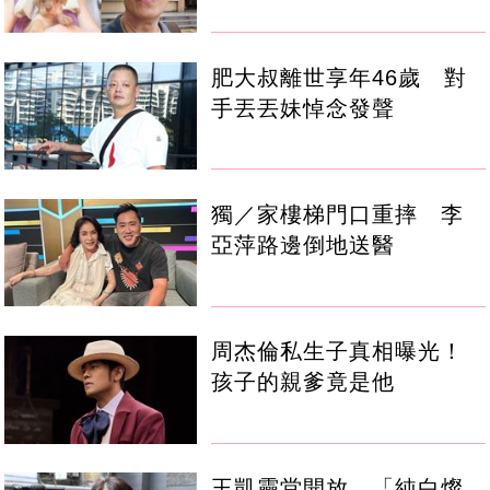
肥大叔離世享年46歲 對
手丟丟妹悼念發聲
獨／家樓梯門口重摔 李
亞萍路邊倒地送醫
周杰倫私生子真相曝光！
孩子的親爹竟是他
王凱靈堂開放 「純白燦