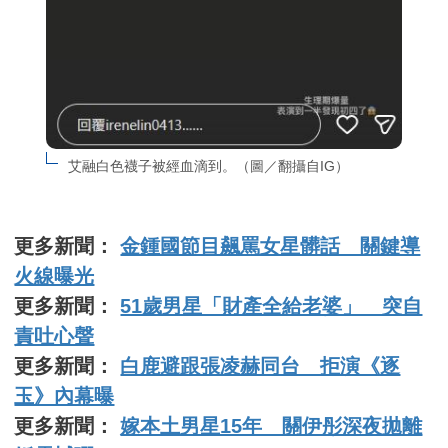
艾融白色襪子被經血滴到。（圖／翻攝自IG）
更多新聞：
金鍾國節目飆罵女星髒話 關鍵導
火線曝光
更多新聞：
51歲男星「財產全給老婆」 突自
責吐心聲
更多新聞：
白鹿避跟張凌赫同台 拒演《逐
玉》內幕曝
更多新聞：
嫁本土男星15年 關伊彤深夜拋離