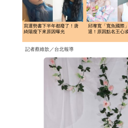
寫運勢書下半年都廢了！唐
邱瓈寬「寬魚國際
綺陽瘦下來原因曝光
退！原因點名王心
琳網笑翻：太誠實
記者蔡維歆／台北報導