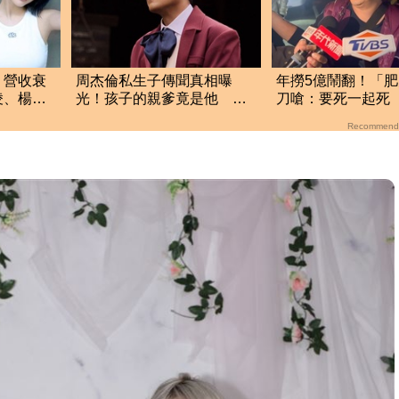
」營收衰
周杰倫私生子傳聞真相曝
年撈5億鬧翻！「
凌、楊丞
光！孩子的親爹竟是他 劉
刀嗆：要死一起死
若雪閨密出面全說了
「肉眼酒測」惹怒
Recommend