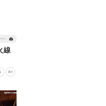
火線
A
A+