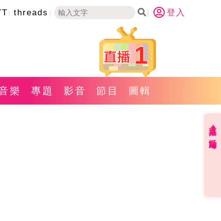
YT
threads
登入
1
音樂
專題
影音
節目
圖輯
直播✦活動