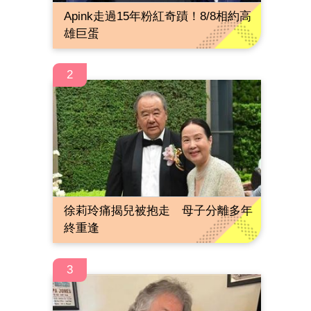
Apink走過15年粉紅奇蹟！8/8相約高
雄巨蛋
2
徐莉玲痛揭兒被抱走 母子分離多年
終重逢
3