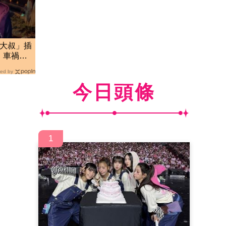
肥大叔」插
 車禍
網
ed by
今日頭條
1