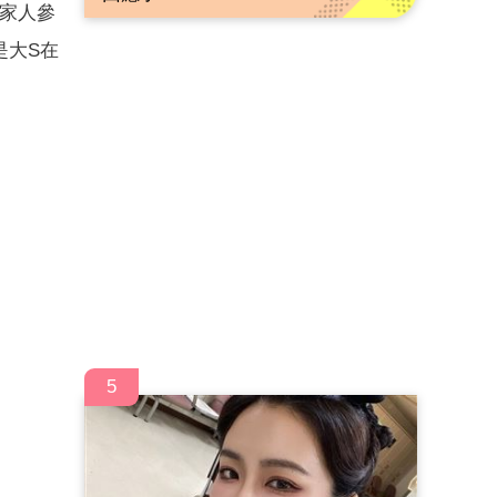
家人參
是大S在
5