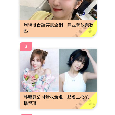
周曉涵台語笑瘋全網 陳亞蘭放棄教
學
6
邱瓈寬公司營收衰退 點名王心凌、
楊丞琳