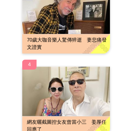
70歲大咖音樂人驚傳猝逝 妻悲痛發
文證實
4
網友曬截圖控女友曾當小三 姜厚任
回應了