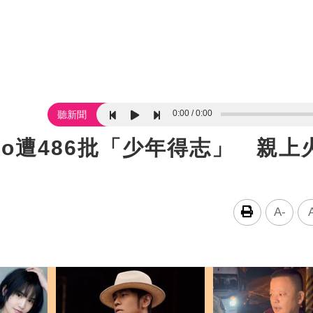
0:00
0:00
聽新聞
yo遭486批「少年得志」 親上
A-