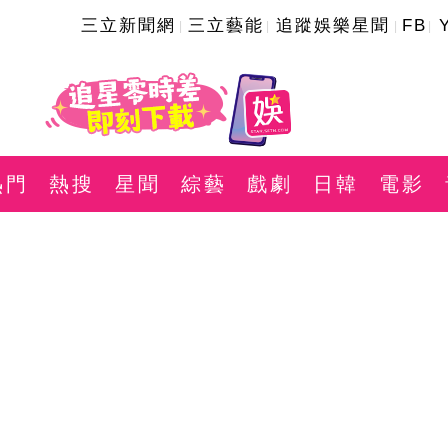
三立新聞網
三立藝能
追蹤娛樂星聞
FB
熱門
熱搜
星聞
綜藝
戲劇
日韓
電影