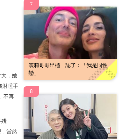
7
裘莉哥哥出櫃 認了：「我是同性
戀」
常大，她
錢財唾手
8
，不再
不殘
觀，當然