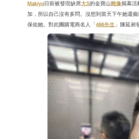
Makiyo
日前被發現缺席
大S
的金寶山
雕像
揭幕活
加，所以自己沒有多問。沒想到當天下午她還癲
保佑她。對此團購電商名人「
486先生
」陳延昶發