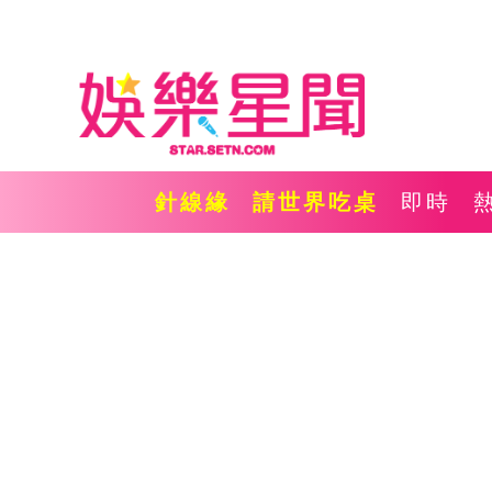
針線緣
請世界吃桌
即時